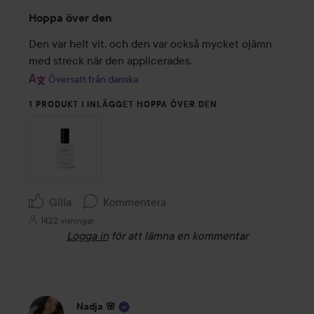
Betyg:
Hoppa över den
2
av
Den var helt vit, och den var också mycket ojämn 
5
med streck när den applicerades.
Översatt från danska
1 PRODUKT I INLÄGGET HOPPA ÖVER DEN
Gilla
Kommentera
1422 visningar
Logga in
för att lämna en kommentar
Nadja 🌸