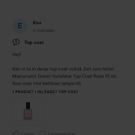
Elsa
6 månader
Inlägget skapades 6 månader
Top coat
Hej!

Kan ni ta in deras top coat också. Det som heter 
Manucurist Green Sunshine Top Coat Rose 15 ml. 
Som man inte behöver lampa till.
1 PRODUKT I INLÄGGET TOP COAT
1 kommentar
1 gillar