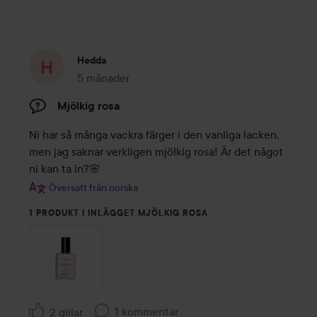
Hedda
5 månader
Inlägget skapades 5 månader
Mjölkig rosa
Ni har så många vackra färger i den vanliga lacken, 
men jag saknar verkligen mjölkig rosa! Är det något 
ni kan ta in?🌸
Översatt från norska
1 PRODUKT I INLÄGGET MJÖLKIG ROSA
1 kommentar
2 gillar