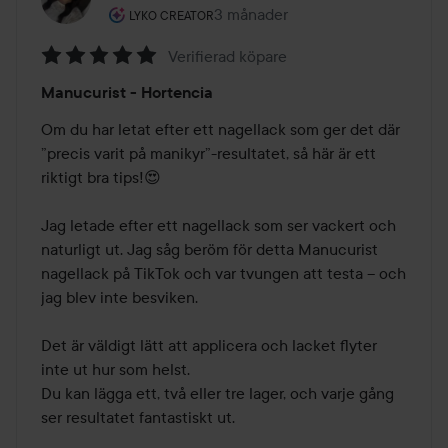
Användarens roll: Lyko Creator.
3 månader
Inlägget skapades 3 månader
LYKO CREATOR
Verifierad köpare
Betyg:
Manucurist - Hortencia
5
av
Om du har letat efter ett nagellack som ger det där 
5
”precis varit på manikyr”-resultatet, så här är ett 
riktigt bra tips!😍

Jag letade efter ett nagellack som ser vackert och 
naturligt ut. Jag såg beröm för detta Manucurist 
nagellack på TikTok och var tvungen att testa – och 
jag blev inte besviken.

Det är väldigt lätt att applicera och lacket flyter 
inte ut hur som helst.

Du kan lägga ett, två eller tre lager, och varje gång 
ser resultatet fantastiskt ut.
