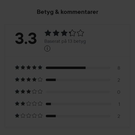
Betyg & kommentarer
Betyg:
3.3
Baserat på 13 betyg
i
3.3
Baserat
på
8
2
13
0
betyg
1
2