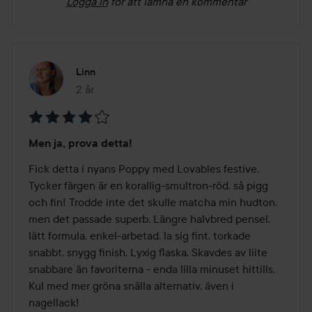
Logga in
för att lämna en kommentar
Linn
2 år
Inlägget skapades 2 år
Betyg:
Men ja, prova detta!
4
av
Fick detta i nyans Poppy med Lovables festive. 
5
Tycker färgen är en korallig-smultron-röd, så pigg 
och fin! Trodde inte det skulle matcha min hudton, 
men det passade superb. Längre halvbred pensel, 
lätt formula, enkel-arbetad, la sig fint, torkade 
snabbt, snygg finish. Lyxig flaska. Skavdes av liite 
snabbare än favoriterna - enda lilla minuset hittills. 
Kul med mer gröna snälla alternativ, även i 
nagellack!