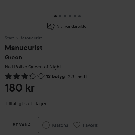
5 användarbilder
Start
Manucurist
Manucurist
Green
Nail Polish
Queen of Night
13 betyg
,
3.3 i snitt
Hoppa till Betyg & kommentarer
180 kr
Tillfälligt slut i lager
Matcha
Favorit
BEVAKA