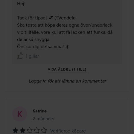
Hej! 

Tack för tipset 💕 @Vendela. 

Ska testa att köpa deras egna över/underlack 
vid tillfälle, vore kul att få lacken att funka, då 
de är så snygga. 

Önskar dig detsamma! ☀️
1 gillar
VISA ÄLDRE (1 TILL)
Logga in
för att lämna en kommentar
Katrine
2 månader
Inlägget skapades 2 månader
Verifierad köpare