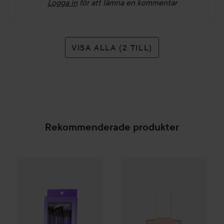
Logga in
för att lämna en kommentar
VISA ALLA (2 TILL)
Rekommenderade produkter
Gleeze
Squad Makeup Brush Kit
99 kr
Manucurist
Active
Active Line
SPONSRAD