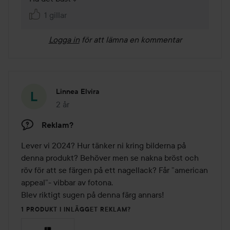
1 gillar
Logga in
för att lämna en kommentar
Linnea Elvira
2 år
Inlägget skapades 2 år
Reklam?
Lever vi 2024? Hur tänker ni kring bilderna på 
denna produkt? Behöver men se nakna bröst och 
röv för att se färgen på ett nagellack? Får ”american 
appeal”- vibbar av fotona. 

Blev riktigt sugen på denna färg annars!
1 PRODUKT I INLÄGGET REKLAM?