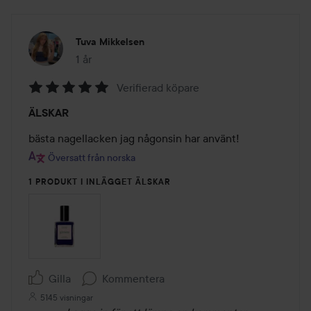
Tuva Mikkelsen
1 år
Inlägget skapades 1 år
Verifierad köpare
Betyg:
ÄLSKAR
5
av
bästa nagellacken jag någonsin har använt!
5
Översatt från norska
1 PRODUKT I INLÄGGET ÄLSKAR
Gilla
Kommentera
5145 visningar