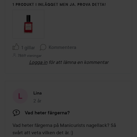
1 PRODUKT I INLÄGGET MEN JA, PROVA DETTA!
Kommentera
1 gillar
7869 visningar
Logga in
för att lämna en kommentar
Lina
2 år
Inlägget skapades 2 år
Vad heter färgerna?
Vad heter färgerna på Manicurists nagellack? Så 
svårt att veta vilken det är. :)