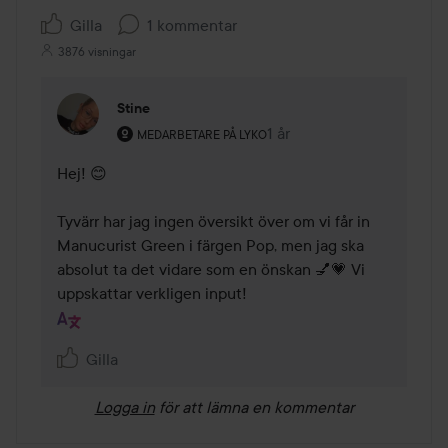
Gilla
1 kommentar
3876 visningar
Stine
Användarens roll: Medarbetare på Lyko.
1 år
Kommentaren lades 1 år
MEDARBETARE PÅ LYKO
Hej! 😊

Tyvärr har jag ingen översikt över om vi får in 
Manucurist Green i färgen Pop, men jag ska 
absolut ta det vidare som en önskan 💅💗 Vi 
uppskattar verkligen input!
Gilla
Logga in
för att lämna en kommentar