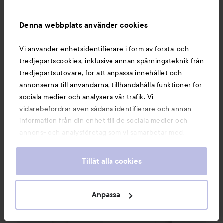
Denna webbplats använder cookies
Vi använder enhetsidentifierare i form av första-och
tredjepartscookies, inklusive annan spårningsteknik från
Manucurist
Manucurist
tredjepartsutövare, för att anpassa innehållet och
Green Flash
Gloss
Active
Shine
Highlights &
annonserna till användarna, tillhandahålla funktioner för
Repairs
sociala medier och analysera vår trafik. Vi
230 kr
185 kr
vidarebefordrar även sådana identifierare och annan
information från din enhet till de sociala medier och
annons- och analysföretag som vi samarbetar med.
KÖP
KÖP
Dessa kan i sin tur kombinera informationen med annan
information som du har tillhandahållit eller som de har
Tillåt alla cookies
samlat in när du har använt deras tjänster. Du godkänner
Manucurist
Active
Glow™
Raspberry
Manucurist
Active
Smooth
01
185 kr
1
våra cookies vid fortsatt användande av vår webbplats.
För information om hur du kan ändra inställningarna för
Anpassa
cookies, se vår
Cookie Policy