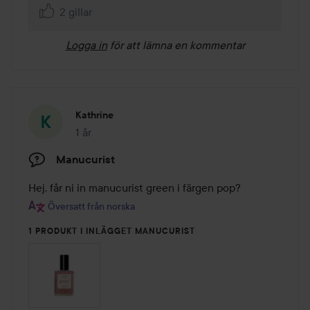
2 gillar
Logga in
för att lämna en kommentar
Kathrine
1 år
Inlägget skapades 1 år
Manucurist
Hej, får ni in manucurist green i färgen pop?
Översatt från norska
1 PRODUKT I INLÄGGET MANUCURIST