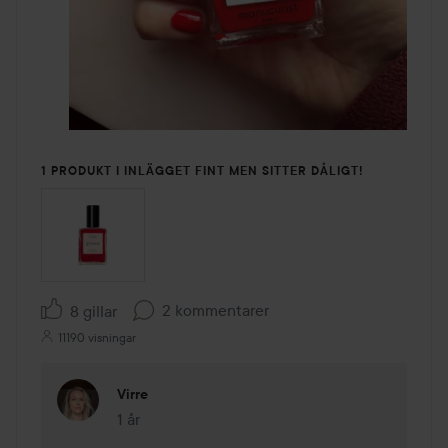
1 PRODUKT I INLÄGGET FINT MEN SITTER DÅLIGT!
2 kommentarer
8 gillar
11190 visningar
Virre
1 år
Kommentaren lades 1 år