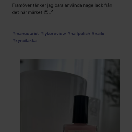
Framöver tänker jag bara använda nagellack från 
det här märket 😍💅

#manucurist
#lykoreview
#nailpolish
#nails
#kynsilakka