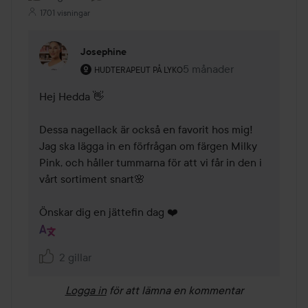
1701 visningar
Josephine
Användarens roll: Hudterapeut på Lyko.
5 månader
Kommentaren lades 5 må
HUDTERAPEUT PÅ LYKO
Hej Hedda 👋

Dessa nagellack är också en favorit hos mig! 

Jag ska lägga in en förfrågan om färgen Milky 
Pink, och håller tummarna för att vi får in den i 
vårt sortiment snart🌸

Önskar dig en jättefin dag ❤️
2 gillar
Logga in
för att lämna en kommentar