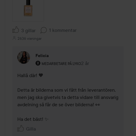
1 kommentar
3 gillar
2636 visningar
Felicia
Användarens roll: Medarbetare på Lyko.
2 år
Kommentaren lades 2 år
MEDARBETARE PÅ LYKO
Hallå där! 🧡

Detta är bilderna som vi fått från leverantören, 
men jag ska givetvis ta detta vidare till ansvarig 
avdelning så får de se över bilderna! 👀

Ha det bäst! ✨
Gilla