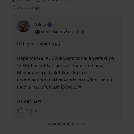
2986 visningar
Vilma
Användarens roll: Kundtjänst på Lyko.
2 år
Kommentaren lades 2 år
KUNDTJÄNST PÅ LYKO
Hej igen Johanna 🤗

Depends Gel iQ uv/led-lampa har en effekt på 
12 Watt vilket kan göra att den inte härdar 
Manucurist gellack tillräckligt, de 
rekommenderar att använda en uv/led-lampa 
med minst effekt på 18 Watt. ❤

2 gillar
VISA ÄLDRE (2 TILL)