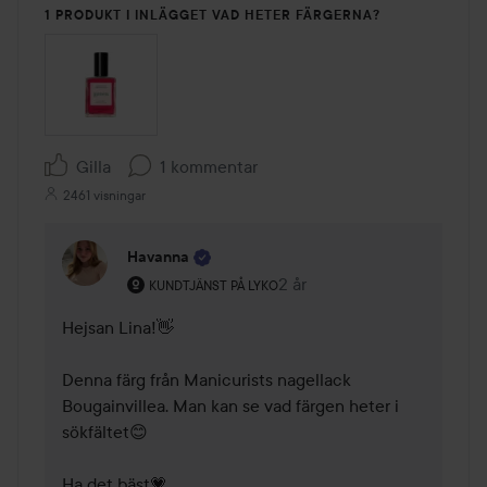
1 PRODUKT I INLÄGGET VAD HETER FÄRGERNA?
Gilla
1 kommentar
2461 visningar
Havanna
Användarens roll: Kundtjänst på Lyko.
2 år
Kommentaren lades 2 år
KUNDTJÄNST PÅ LYKO
Hejsan Lina!👋

Denna färg från Manicurists nagellack 
Bougainvillea. Man kan se vad färgen heter i 
sökfältet😊

Ha det bäst💗