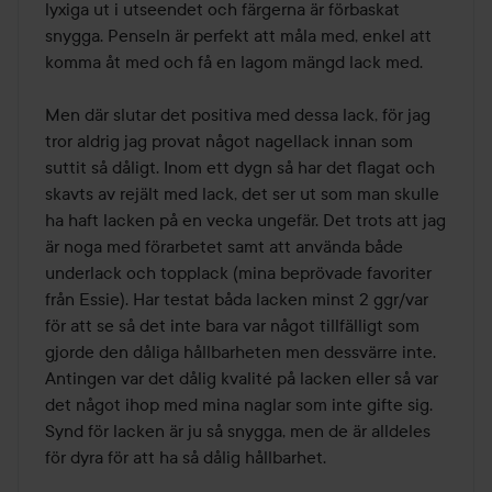
lyxiga ut i utseendet och färgerna är förbaskat 
snygga. Penseln är perfekt att måla med, enkel att 
komma åt med och få en lagom mängd lack med. 

Men där slutar det positiva med dessa lack, för jag 
tror aldrig jag provat något nagellack innan som 
suttit så dåligt. Inom ett dygn så har det flagat och 
skavts av rejält med lack, det ser ut som man skulle 
ha haft lacken på en vecka ungefär. Det trots att jag 
är noga med förarbetet samt att använda både 
underlack och topplack (mina beprövade favoriter 
från Essie). Har testat båda lacken minst 2 ggr/var 
för att se så det inte bara var något tillfälligt som 
gjorde den dåliga hållbarheten men dessvärre inte. 
Antingen var det dålig kvalité på lacken eller så var 
det något ihop med mina naglar som inte gifte sig. 
Synd för lacken är ju så snygga, men de är alldeles 
för dyra för att ha så dålig hållbarhet. 
