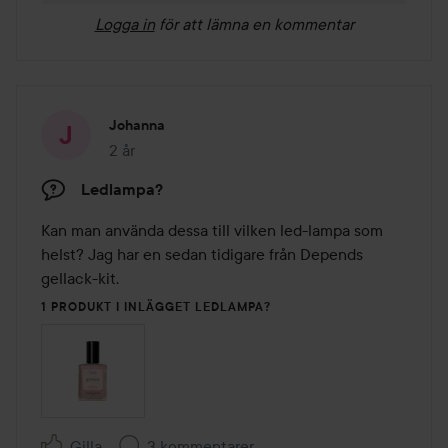
Logga in
för att lämna en kommentar
Johanna
2 år
Inlägget skapades 2 år
Ledlampa?
Kan man använda dessa till vilken led-lampa som 
helst? Jag har en sedan tidigare från Depends 
gellack-kit.
1 PRODUKT I INLÄGGET LEDLAMPA?
Gilla
3 kommentarer