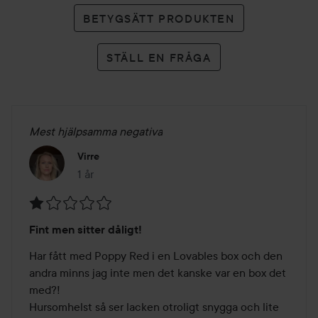
BETYGSÄTT PRODUKTEN
STÄLL EN FRÅGA
Mest hjälpsamma negativa
Virre
1 år
Inlägget skapades 1 år
Betyg:
Fint men sitter dåligt!
1
av
Har fått med Poppy Red i en Lovables box och den 
5
andra minns jag inte men det kanske var en box det 
med?! 

Hursomhelst så ser lacken otroligt snygga och lite 