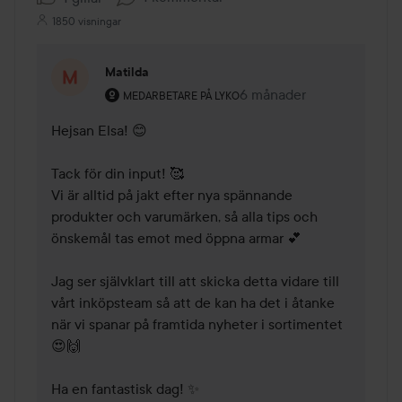
1850 visningar
Matilda
Användarens roll: Medarbetare på Lyko.
6 månader
Kommentaren lades 6 må
MEDARBETARE PÅ LYKO
Hejsan Elsa! 😊 

Tack för din input! 🥰

Vi är alltid på jakt efter nya spännande 
produkter och varumärken, så alla tips och 
önskemål tas emot med öppna armar 💕

Jag ser självklart till att skicka detta vidare till 
vårt inköpsteam så att de kan ha det i åtanke 
när vi spanar på framtida nyheter i sortimentet 
😍🙌

Ha en fantastisk dag! ✨