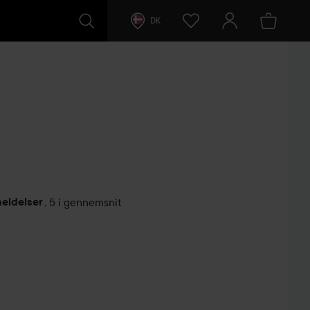
DK
eldelser
,
5 i gennemsnit
ntarer