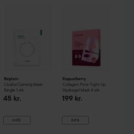
al Deep Mask
Beplain
Cicaful
34 g
Calming Mask Single
Eqqualberry
1 stk
Collagen Pore-Tight 
59 kr.
45 kr.
Beplain
Eqqualberry
Cicaful
Calming Mask
Collagen Pore-Tight Up
Single
1 stk
Hydrogel Mask
4 stk
45 kr.
199 kr.
KØB
KØB