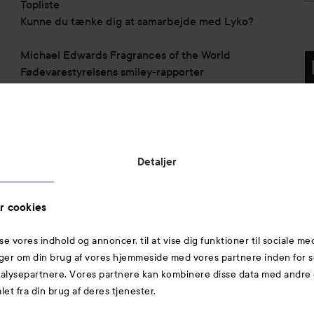
Topliste
Kunne du tænke dig at samarbejde med Lyko?
Michael Edwards Fragrances of the World
Fødevarestyrelsens smiley-rapporter
Virksomhedsinformation:
Lyko Denmark ApS
c/o Grant Thornton
Lautrupsgade 11
Detaljer
2100 København Ø
Denmark
CVR nr.: 40753613
r cookies
sse vores indhold og annoncer, til at vise dig funktioner til sociale me
Mere at udforske
inger om din brug af vores hjemmeside med vores partnere inden for s
lysepartnere. Vores partnere kan kombinere disse data med andre o
Glattejern
et fra din brug af deres tjenester.
Krøllejern