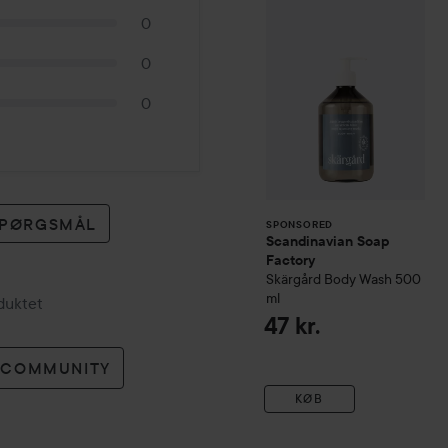
0
0
0
 SPØRGSMÅL
SPONSORED
Scandinavian Soap
Factory
Skärgård
Body Wash
500
ml
oduktet
47 kr.
O COMMUNITY
KØB