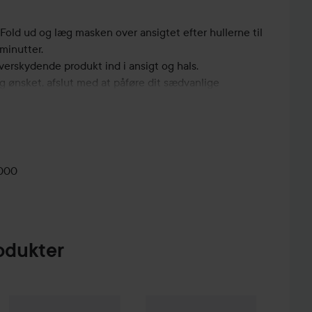
Fold ud og læg masken over ansigtet efter hullerne til
minutter.
erskydende produkt ind i ansigt og hals.
g ønsket, afslut med at påføre dit sædvanlige
tion.
0000
odukter
ap Factory
Purederm
Skärgård
Vegan Aloe Sheet Mask
Body Wash
500 ml
25 kr.
47 kr.
By Wishtrend
Natural Vitamin 21.