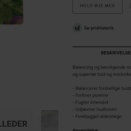
HOLD ØJE MED
Se prishistorik
BESKRIVELSE
Balancing og beroligende ma
og supertør hud og modvirke
- Balancerer forskellige hu
- Forfiner porerne
- Fugter intensivt
- Udjævner hudtonen
- Forebygger alderstegn
ILLEDER
Anvendelse: