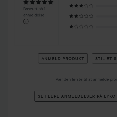
5
Baseret
Baseret på 1
på
anmeldelse
i
1
anmeldelse
ANMELD PRODUKT
STIL ET
Vær den første til at anmelde pr
SE FLERE ANMELDELSER PÅ LYK