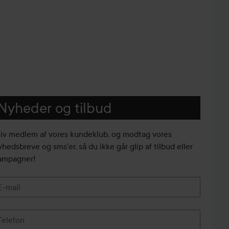
Nyheder og tilbud
liv medlem af vores kundeklub, og modtag vores
yhedsbreve og sms'er, så du ikke går glip af tilbud eller
ampagner!
E-mail
Telefon