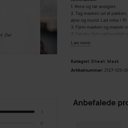
1. Rens og tør ansigtet.
2. Tag masken ud af pakken. 
øjne og mund. Lad virke i 15 
3. Fjern masken og massér ov
4. Færdig. Hvis nødvendigt o
t. Del
serum/creme og evt. founda
Læs mere
Sheet Mask
Kategori
:
2127-125-
Artikelnummer
:
Anbefalede pr
1
0
Scandinavian So
SPONSORED