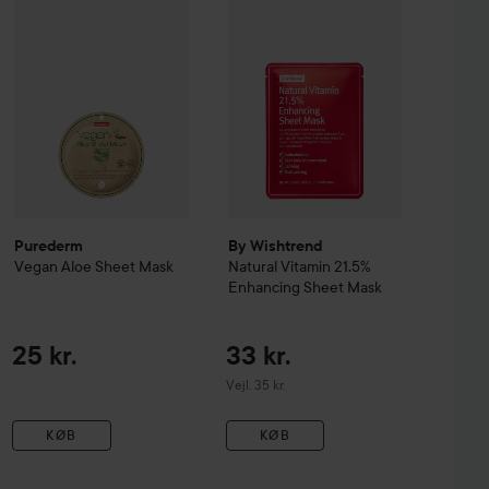
Purederm
By Wishtrend
Vegan Aloe Sheet Mask
Natural Vitamin 21.5%
Enhancing Sheet Mask
25 kr.
33 kr.
Vejledende pris 35 kr.
Vejl. 35 kr.
KØB
KØB