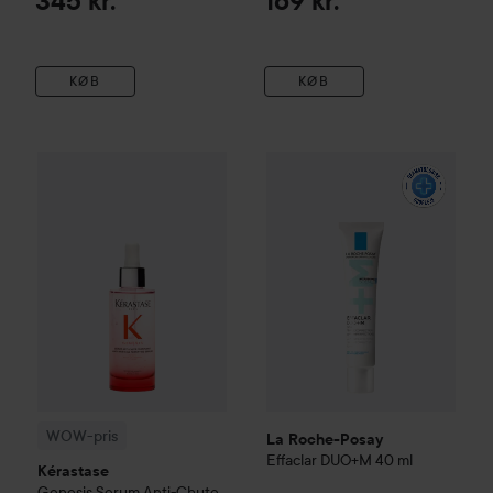
345 kr.
169 kr.
KØB
KØB
La Roche-Posay
Effaclar
DUO
WOW-pris
Kérastase
Genesis
Serum Anti-Chute Fortifiant S
WOW-pris
La Roche-Posay
Effaclar
DUO+M
40 ml
Kérastase
Genesis
Serum Anti-Chute