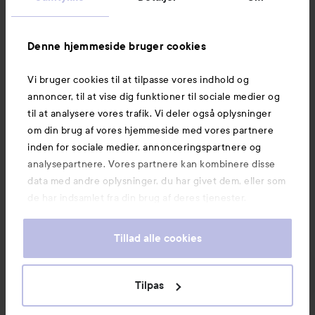
Information
Denne hjemmeside bruger cookies
Vi bruger cookies til at tilpasse vores indhold og
Mere at udforske
annoncer, til at vise dig funktioner til sociale medier og
til at analysere vores trafik. Vi deler også oplysninger
om din brug af vores hjemmeside med vores partnere
inden for sociale medier, annonceringspartnere og
analysepartnere. Vores partnere kan kombinere disse
data med andre oplysninger, du har givet dem, eller som
de har indsamlet fra din brug af deres tjenester.
Tillad alle cookies
Tilpas
Copyright 2026
E-handel af Avensia