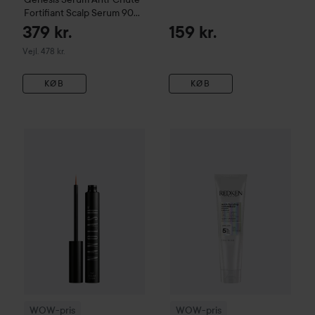
Fortifiant Scalp Serum
90
ml
379 kr.
159 kr.
Vejledende pris 478 kr.
Vejl. 478 kr.
KØB
KØB
256 kr.
WOW-pris
Nanolash
Eyelash Serum
WOW-pris
3 ml
Redken
Acidic Bon
Vejledende pris 299 kr.
WOW-pris
WOW-pris