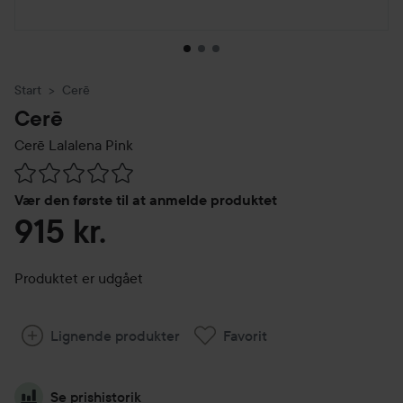
Start
Cerē
Cerē
Cerē Lalalena
Pink
Gå til Anmeldelser & kommentarer
Vær den første til at anmelde produktet
915 kr.
Produktet er udgået
Lignende produkter
Favorit
Se prishistorik