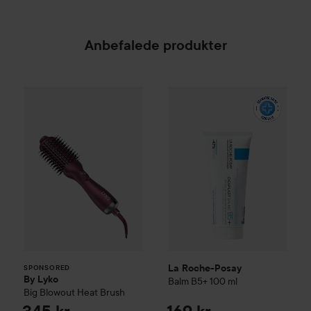
Anbefalede produkter
By Lyko
Big Blowout Heat Brush
La Roche-Posay
Balm B5+
100
345 kr.
SPONSORED
La Roche-Posay
SPONSORED
By Lyko
Balm B5+
100 ml
Big Blowout Heat Brush