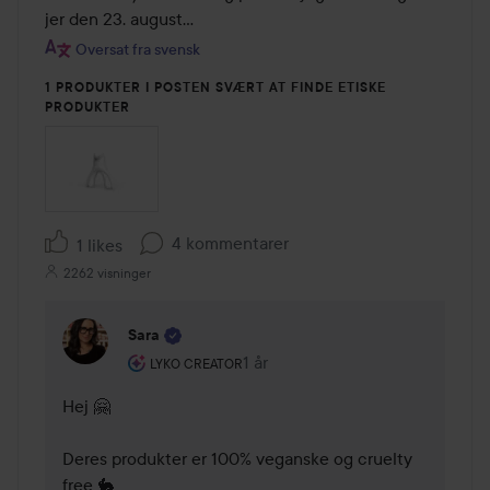
jer den 23. august...
Oversat fra svensk
1 PRODUKTER I POSTEN SVÆRT AT FINDE ETISKE
PRODUKTER
4 kommentarer
1 likes
2262 visninger
Sara
Brugerens rolle: Lyko Creator.
1 år
Kommentaren lades 1 år
LYKO CREATOR
Hej 🤗

Deres produkter er 100% veganske og cruelty 
free 🐇
