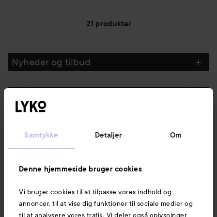
21 produkter
Nyheder og tilbud
Følg os
Kundeservice
Samtykke
Detaljer
Om
Information
Denne hjemmeside bruger cookies
Vi bruger cookies til at tilpasse vores indhold og
Mere at udforske
annoncer, til at vise dig funktioner til sociale medier og
til at analysere vores trafik. Vi deler også oplysninger