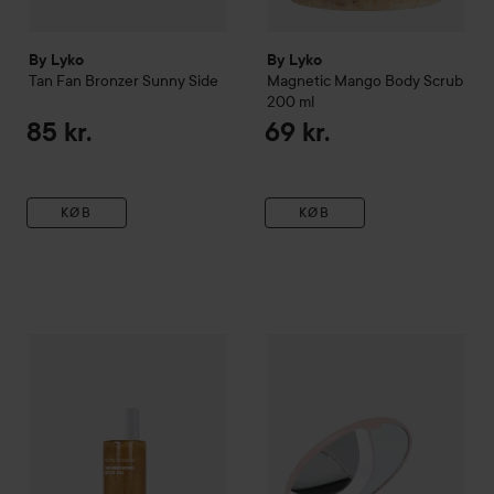
By Lyko
By Lyko
Tan Fan Bronzer
Sunny Side
Magnetic Mango
Body Scrub
200 ml
85 kr.
69 kr.
KØB
KØB
By Lyko
Glow Digger Body Oil
50 ml
By Lyko
On the Go! Led Mirro
79 kr.