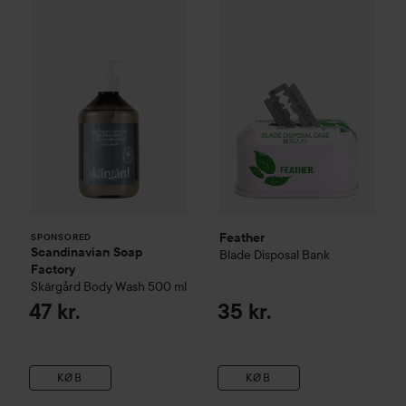
Scandinavian Soap Factory
Feather
Skärgård
Blade Disposal Bank
Body Wash
50
35
SPONSORED
Feather
SPONSORED
Scandinavian Soap
Blade Disposal Bank
Factory
Skärgård
Body Wash
500 ml
47 kr.
35 kr.
KØB
KØB