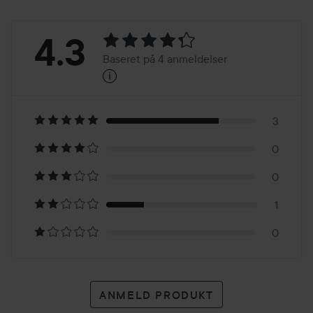
Bedømmelse:
4.3
Baseret på 4 anmeldelser
i
4.3
Baseret
på
3
0
4
0
anmeldelser
1
0
ANMELD PRODUKT