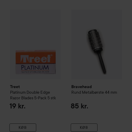
Treet
Platinum Double Edge Razor Blades 5-Pack
Bravehead
Rund Metalbørste
5 stk
19 kr.
Treet
Bravehead
Platinum Double Edge
Rund Metalbørste
44 mm
Razor Blades 5-Pack
5 stk
19 kr.
85 kr.
KØB
KØB