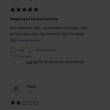
Bedømmelse:
Meget god barbermaskine
5
ud
Den barberer rent, og bladene tilstopper ikke, 
af
selvom man ikke har barberet sig i tre dage.
5
Oversat fra tysk
Like
Kommenter
473 visninger
Log på
for at skrive en kommentar
Patrik
1 år
Posten blev oprettet 1 år
Bedømmelse: