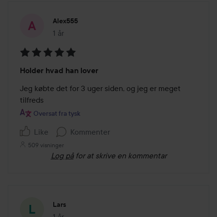
Alex555
1 år
Posten blev oprettet 1 år
Bedømmelse:
Holder hvad han lover
5
ud
Jeg købte det for 3 uger siden, og jeg er meget 
af
tilfreds
5
Oversat fra tysk
Like
Kommenter
509 visninger
Log på
for at skrive en kommentar
Lars
1 år
Posten blev oprettet 1 år