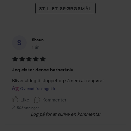
STIL ET SPØRGSMÅL
Shaun
1 år
Posten blev oprettet 1 år
Bedømmelse:
Jeg elsker denne barberkniv
5
ud
Bliver aldrig tilstoppet og så nem at rengøre!
af
Oversat fra engelsk
5
Like
Kommenter
506 visninger
Log på
for at skrive en kommentar