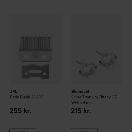
JRL
Fade Blade 2020C
Blomdahl
Silver Titanium
Tiffa
255 kr.
JRL
Blomdahl
Fade Blade 2020C
Silver Titanium
Tiffany CZ
White
4 mm
255 kr.
215 kr.