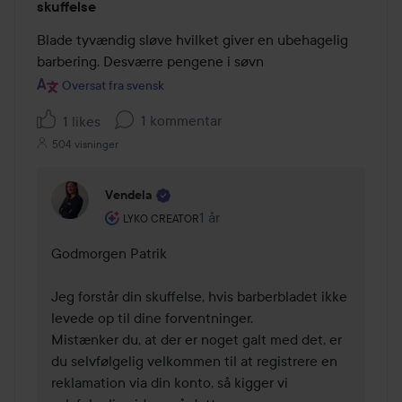
skuffelse
2
ud
Blade tyvændig sløve hvilket giver en ubehagelig 
af
barbering. Desværre pengene i søvn
5
Oversat fra svensk
1 kommentar
1 likes
504 visninger
Vendela
Brugerens rolle: Lyko Creator.
1 år
Kommentaren lades 1 år
LYKO CREATOR
Godmorgen Patrik 

Jeg forstår din skuffelse, hvis barberbladet ikke 
levede op til dine forventninger. 

Mistænker du, at der er noget galt med det, er 
du selvfølgelig velkommen til at registrere en 
reklamation via din konto, så kigger vi 