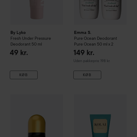
By Lyko
Emma S.
Fresh Under Pressure
Pure Ocean
Deodorant
Deodorant
50 ml
Pure Ocean 50 ml x 2
49 kr.
149 kr.
Uden pakkepris: 198 kr.
KØB
KØB
Maja
Deo Roll On
30 ml
KOLAI
All Day Deodorant
50 m
29 kr.