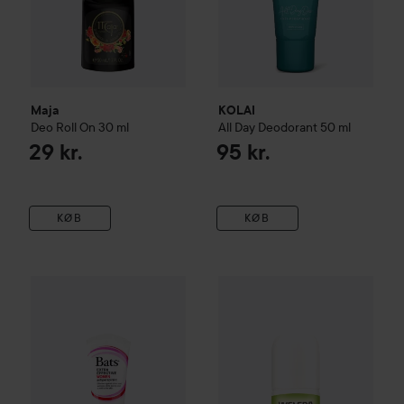
Maja
KOLAI
Deo Roll On
30 ml
All Day Deodorant
50 ml
29 kr.
95 kr.
KØB
KØB
Bats
Extra Effective Women Antiperspirant
60 ml
29 kr.
Weleda
Citrus
24h Roll-On De