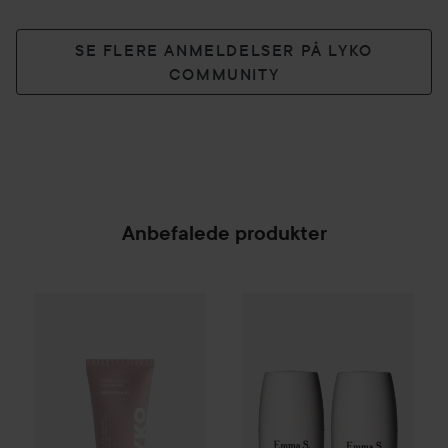
SE FLERE ANMELDELSER PÅ LYKO
COMMUNITY
Anbefalede produkter
By Lyko
Fresh Under Pressure Deodorant
50 ml
49 kr.
Emma S.
Pure Ocean
Deodoran