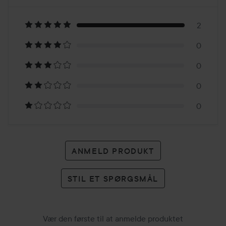
5
Baseret
på
2
0
2
0
anmeldelser
0
0
ANMELD PRODUKT
STIL ET SPØRGSMÅL
Vær den første til at anmelde produktet