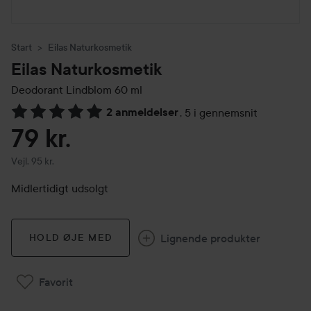
Start
Eilas Naturkosmetik
Eilas Naturkosmetik
Deodorant Lindblom
60 ml
2 anmeldelser
,
5 i gennemsnit
Gå til Anmeldelser & kommentarer
79 kr.
Vejledende pris 95 kr.
Vejl. 95 kr.
Midlertidigt udsolgt
Lignende produkter
HOLD ØJE MED
Favorit