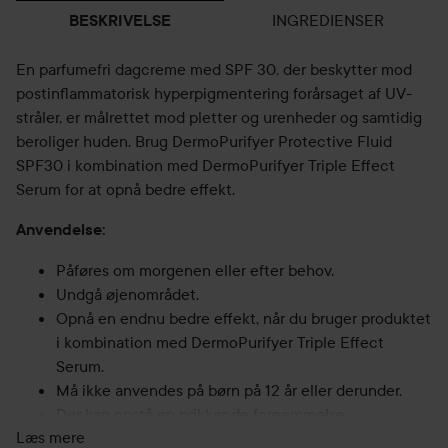
INGREDIENSER
BESKRIVELSE
En parfumefri dagcreme med SPF 30, der beskytter mod
postinflammatorisk hyperpigmentering forårsaget af UV-
stråler, er målrettet mod pletter og urenheder og samtidig
beroliger huden. Brug DermoPurifyer Protective Fluid
SPF30 i kombination med DermoPurifyer Triple Effect
Serum for at opnå bedre effekt.
Anvendelse:
Påføres om morgenen eller efter behov.
Undgå øjenområdet.
Opnå en endnu bedre effekt, når du bruger produktet
i kombination med DermoPurifyer Triple Effect
Serum.
Må ikke anvendes på børn på 12 år eller derunder.
Der kan opstå en prikkende fornemmelse.
Læs mere
Må ikke bruges på meget betændt hud.