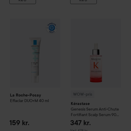
La Roche-Posay
Effaclar
DUO+M
40 ml
159 kr.
WOW-pris
Kérastase
Genesis
S
WOW-pris
La Roche-Posay
Effaclar
DUO+M
40 ml
Kérastase
Genesis
Serum Anti-Chute
Fortifiant Scalp Serum
90
ml
159 kr.
347 kr.
Vejledende pris 478 kr.
Vejl. 478 kr.