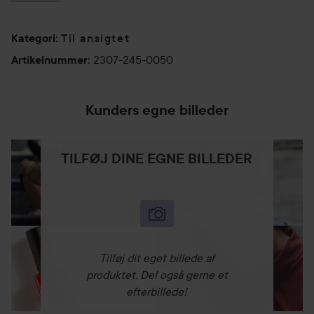
Brug ikke andre produkter, der indeholder Thiamidol,
når du bruger dette produkt.
Til ansigtet
Kategori
:
50 ml
2307-245-0050
Artikelnummer
:
Kunders egne billeder
TILFØJ DINE EGNE BILLEDER
Tilføj dit eget billede af
produktet. Del også gerne et
efterbillede!