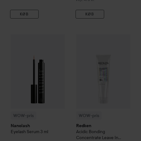
KØB
KØB
256 kr.
WOW-pris
Nanolash
Eyelash Serum
WOW-pris
3 ml
Redken
Acidic Bon
Vejledende pris 299 kr.
WOW-pris
WOW-pris
Nanolash
Redken
Eyelash Serum
3 ml
Acidic Bonding
Concentrate
Leave In