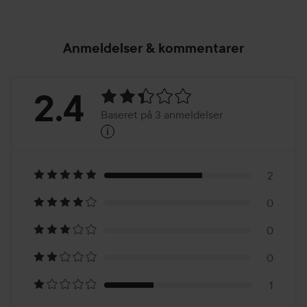
Anmeldelser & kommentarer
Bedømmelse:
2.4
Baseret på 3 anmeldelser
i
2.4
Baseret
på
2
0
3
0
anmeldelser
0
1