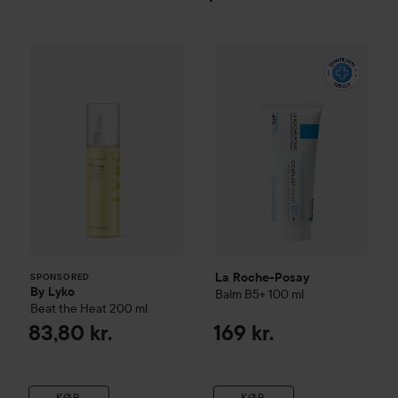
By Lyko
Beat the Heat
La Roche-Posay
200 ml
Balm B5+
100
83,80 kr.
SPONSORED
La Roche-Posay
SPONSORED
By Lyko
Balm B5+
100 ml
Beat the Heat
200 ml
83,80 kr.
169 kr.
KØB
KØB