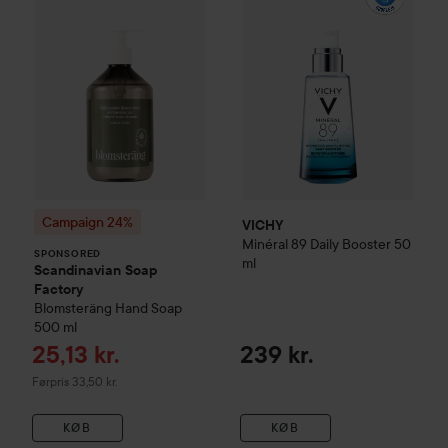
Campaign 24%
VICHY
Minéral 89
Daily Booster
50
SPONSORED
ml
Scandinavian Soap
Factory
Blomsteräng
Hand Soap
500 ml
Tilbudspris
25,13 kr.
239 kr.
Ordinarie pris 33,50 kr.
Førpris 33,50 kr.
KØB
KØB