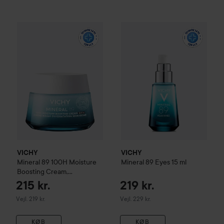
21
VICHY
Mineral 89
100H Moisture Boosting Cream, Fragrance
VICHY
Mineral 89
Eyes
15 ml
Vejle
VICHY
VICHY
Mineral 89
100H Moisture
Mineral 89
Eyes
15 ml
Boosting Cream,
Fragrance-free
50 ml
215 kr.
219 kr.
Vejledende pris 219 kr.
Vejledende pris 229 kr.
Vejl. 219 kr.
Vejl. 229 kr.
KØB
KØB