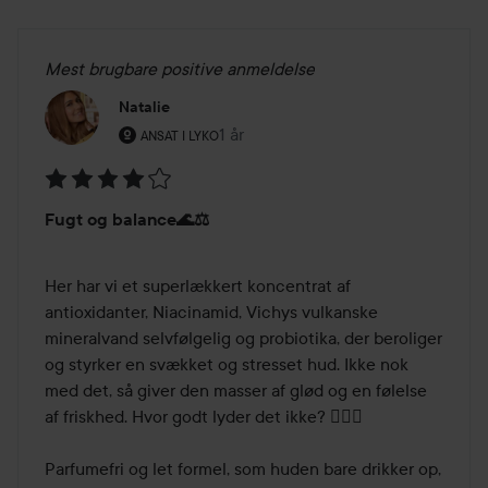
Mest brugbare positive anmeldelse
Natalie
Brugerens rolle: Ansat i Lyko.
1 år
Posten blev oprettet 1 år
ANSAT I LYKO
Bedømmelse:
Fugt og balance🌊⚖️
4
ud
af
Her har vi et superlækkert koncentrat af 
5
antioxidanter, Niacinamid, Vichys vulkanske 
mineralvand selvfølgelig og probiotika, der beroliger 
og styrker en svækket og stresset hud. Ikke nok 
med det, så giver den masser af glød og en følelse 
af friskhed. Hvor godt lyder det ikke? 🤱🏿‍♀️

Parfumefri og let formel, som huden bare drikker op, 