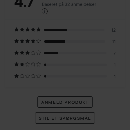
Bedømmelse:
4.7
Baseret på 32 anmeldelser
i
4.7
Baseret
på
12
11
32
7
anmeldelser
1
1
ANMELD PRODUKT
STIL ET SPØRGSMÅL