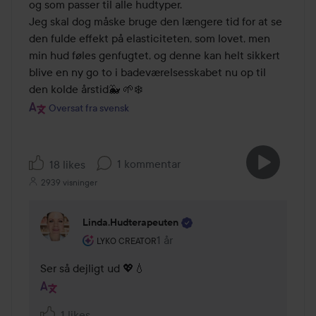
og som passer til alle hudtyper. 

Jeg skal dog måske bruge den længere tid for at se 
den fulde effekt på elasticiteten, som lovet, men 
min hud føles genfugtet, og denne kan helt sikkert 
blive en ny go to i badeværelsesskabet nu op til 
den kolde årstid🐳 🌱❄️
Oversat fra svensk
1 kommentar
18 likes
2939 visninger
Linda.hudterapeuten
Brugerens rolle: Lyko Creator.
1 år
Kommentaren lades 1 år
LYKO CREATOR
Ser så dejligt ud 💖💧
1 likes