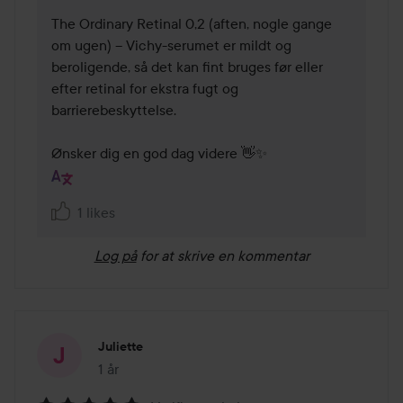
The Ordinary Retinal 0,2 (aften, nogle gange 
om ugen) – Vichy-serumet er mildt og 
beroligende, så det kan fint bruges før eller 
efter retinal for ekstra fugt og 
barrierebeskyttelse.

Ønsker dig en god dag videre 👋✨
1 likes
Log på
for at skrive en kommentar
Juliette
1 år
Posten blev oprettet 1 år