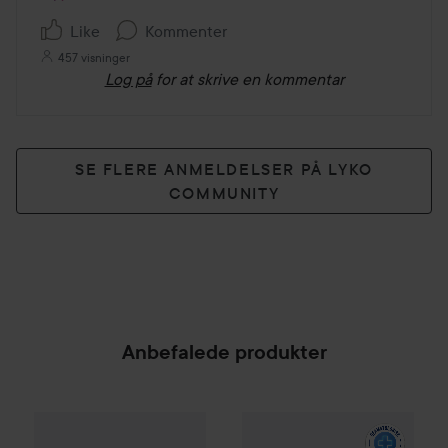
Like
Kommenter
457 visninger
Log på
for at skrive en kommentar
SE FLERE ANMELDELSER PÅ LYKO
COMMUNITY
Anbefalede produkter
VICHY
Minéral 89
Daily Booste
Campaign 24%
Scandinavian Soap Factory
Blomst
SPONSORED