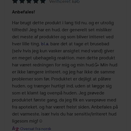
Verificeret køb
Bedømmelse:
Anbefales!
5
ud
Har brugt dette produkt i lang tid nu, og er utrolig 
af
tilfreds! Jeg har en hud, der generelt set misliker 
5
det meste af produkter og som bliver irriteret ved 
hver lille ting, 
bl.a
. bare det at tage et brusebad 
(selv hvis jeg kun vasker ansigtet med vand) giver 
en meget ubehagelig reaktion, men dette produkt 
har været redningen for mig og min hud.🥳 Min hud 
er ikke længere irriteret, og jeg har ikke de samme 
problemer som før. Produktet er dejligt at påføre 
huden, og trænger hurtigt ind, uden at lægge sig 
som et klamt lag ovenpå huden. Jeg prøvede 
produktet første gang, da jeg fik en vareprøve med 
fra apoteket, og har været frelst siden. Anbefales på 
det varmeste, især hvis du har sensitiv/irriteret hud 
ligesom mig!☺️
Oversat fra norsk