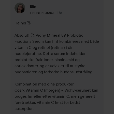
Elin
Brugerens rolle: Tidligere ansat.
1 år
Kommentaren lades 1 år
TIDLIGERE ANSAT
Heihei 👋

Absolut! 🥰 Vichy Mineral 89 Probiotic 
Fractions Serum kan fint kombineres med både 
vitamin C og retinol (retinal) i din 
hudplejerutine. Dette serum indeholder 
probiotiske fraktioner, niacinamid og 
antioxidanter, og er udviklet til at styrke 
hudbarrieren og forbedre hudens udstråling.

Kombination med dine produkter:

Cosrx Vitamin C (morgen) – Vichy-serumet kan 
bruges før eller efter vitamin C, men generelt 
foretrækkes vitamin C først for bedst 
absorption.
