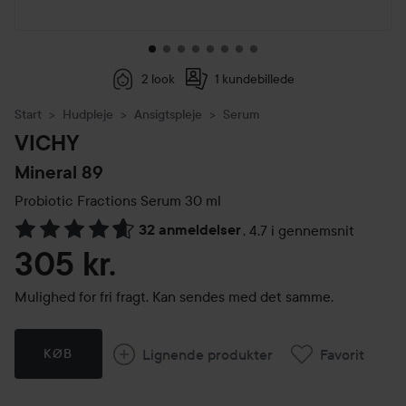
2 look
1 kundebillede
Start
Hudpleje
Ansigtspleje
Serum
VICHY
Mineral 89
Probiotic Fractions Serum
30 ml
32 anmeldelser
,
4.7 i gennemsnit
Gå til Anmeldelser & kommentarer
305 kr.
Mulighed for fri fragt. Kan sendes med det samme.
Lignende produkter
Favorit
KØB