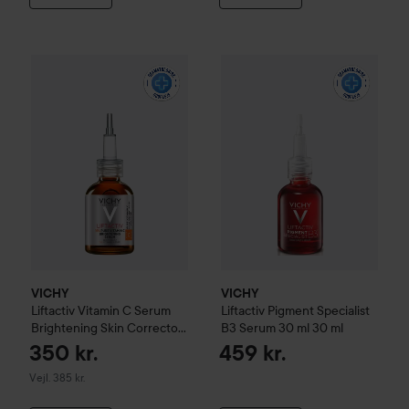
VICHY
Liftactiv
Pigment Speci
VICHY
Liftactiv
Vitamin C Serum Brightening Skin Corrector
VICHY
VICHY
Liftactiv
Vitamin C Serum
Liftactiv
Pigment Specialist
Brightening Skin Corrector
B3 Serum 30 ml
30 ml
20 ml
20 ml
350 kr.
459 kr.
Vejledende pris 385 kr.
Vejl. 385 kr.