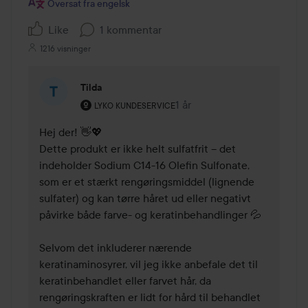
Oversat fra engelsk
Like
1 kommentar
1216 visninger
Tilda
Brugerens rolle: Lyko Kundeservice.
1 år
Kommentaren lades 1 år
LYKO KUNDESERVICE
Hej der! 👋💖

Dette produkt er ikke helt sulfatfrit – det 
indeholder Sodium C14-16 Olefin Sulfonate, 
som er et stærkt rengøringsmiddel (lignende 
sulfater) og kan tørre håret ud eller negativt 
påvirke både farve- og keratinbehandlinger 💦

Selvom det inkluderer nærende 
keratinaminosyrer, vil jeg ikke anbefale det til 
keratinbehandlet eller farvet hår, da 
rengøringskraften er lidt for hård til behandlet 