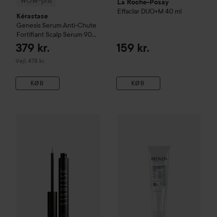
WOW-pris
La Roche-Posay
Effaclar
DUO+M
40 ml
Kérastase
Genesis
Serum Anti-Chute
Fortifiant Scalp Serum
90
ml
379 kr.
159 kr.
Vejledende pris 478 kr.
Vejl. 478 kr.
KØB
KØB
256 kr.
WOW-pris
Nanolash
Eyelash Serum
WOW-pris
3 ml
Redken
Acidic Bon
Vejledende pris 299 kr.