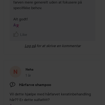
farven mere generelt uden at fokusere på 
specifikke behov.

Alt godt!
Like
Log på
for at skrive en kommentar
Neha
1 år
Posten blev oprettet 1 år
Hårfarve shampoo
Vil dette hjælpe med hårfarvet keratinbehandling 
hår?? Er dette sulfatfrit?