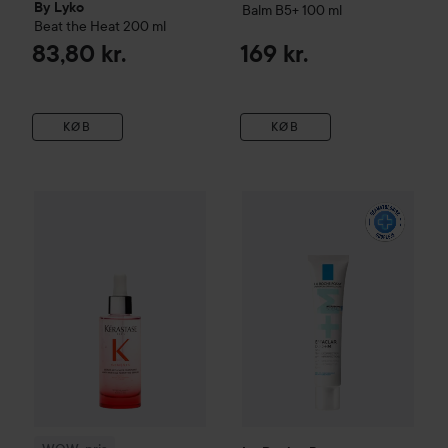
By Lyko
Balm B5+
100 ml
Beat the Heat
200 ml
83,80 kr.
169 kr.
KØB
KØB
La Roche-Posay
Effaclar
DUO
WOW-pris
Kérastase
Genesis
Serum Anti-Chute Fortifiant S