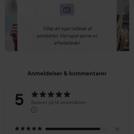
Tilføj dit eget billede af
produktet. Del også gerne et
efterbillede!
Anmeldelser & kommentarer
Bedømmelse:
5
Baseret på 16 anmeldelser
i
5
Baseret
14