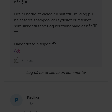
hår 🧴❌

Det er bedre at vælge en sulfatfri, mild og pH-
balanseret shampoo, der tydeligt er mærket 
som sikker til farvet og keratinbehandlet hår 💁‍♀️
🌸

Håber dette hjælper! 💜
3 likes
Log på
for at skrive en kommentar
Paulina
1 år
Posten blev oprettet 1 år