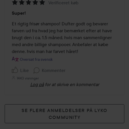
Verificeret køb
Bedømmelse:
Super!
5
ud
Et rigtig frisør shampoo! Dufter godt og bevarer 
af
farven ud fra hvad jeg har bemærket efter at have 
5
brugt den i ca. 1,5 måned, hvis man sammenligner 
med andre billige shampooer. Anbefaler at købe 
denne, hvis man har farvet håret!
Oversat fra svensk
Like
Kommenter
1443 visninger
Log på
for at skrive en kommentar
SE FLERE ANMELDELSER PÅ LYKO
COMMUNITY