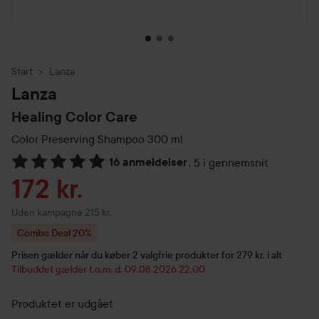
Start
Lanza
Lanza
Healing Color Care
Color Preserving Shampoo
300 ml
16 anmeldelser
,
5 i gennemsnit
Gå til Anmeldelser & kommentarer
Tilbudspris
172 kr.
Uden kampagne 215 kr.
Combo Deal 20%
Prisen gælder når du køber 2 valgfrie produkter for 279 kr. i alt
Tilbuddet gælder t.o.m. d. 09.08.2026 22.00
Produktet er udgået