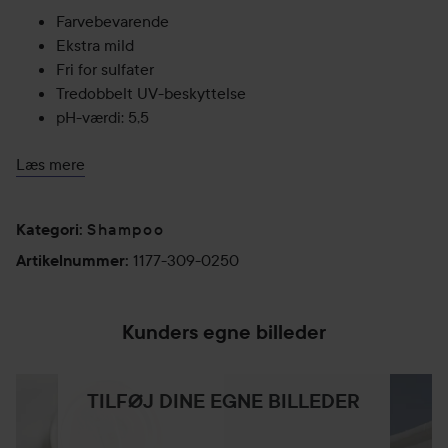
Farvebevarende
Ekstra mild
Fri for sulfater
Tredobbelt UV-beskyttelse
pH-værdi: 5,5
Brugsvejledning:
Læs mere
Påfør en god mængde i vådt hår. Få produktet til at
skumme, inden du skyller det ud igen. Fortsæt med Color
Shampoo
Kategori
:
Preserving Conditioner og Fade Protector & Moisturizer for
1177-309-0250
Artikelnummer
:
et maksimalt farvebevarende resultat.
300 ml
Kunders egne billeder
TILFØJ DINE EGNE BILLEDER