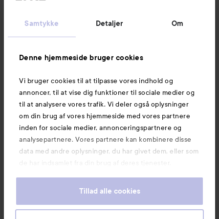
Kundeservice
Samtykke
Detaljer
Om
Information
Denne hjemmeside bruger cookies
Vi bruger cookies til at tilpasse vores indhold og
Mere at udforske
annoncer, til at vise dig funktioner til sociale medier og
til at analysere vores trafik. Vi deler også oplysninger
om din brug af vores hjemmeside med vores partnere
inden for sociale medier, annonceringspartnere og
analysepartnere. Vores partnere kan kombinere disse
data med andre oplysninger, du har givet dem, eller som
de har indsamlet fra din brug af deres tjenester.
Tillad alle cookies