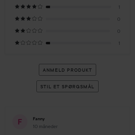
på
1
16
0
anmeldelser
0
1
ANMELD PRODUKT
STIL ET SPØRGSMÅL
Fanny
10 måneder
Posten blev oprettet 10 måneder