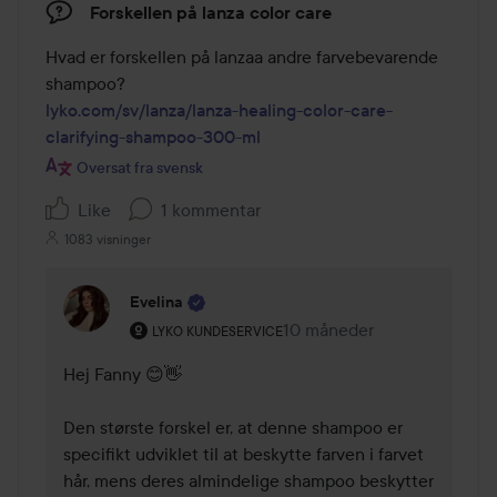
Forskellen på lanza color care
Hvad er forskellen på lanzaa andre farvebevarende 
lyko.com/sv/lanza/lanza-healing-color-care-
clarifying-shampoo-300-ml
Oversat fra svensk
Like
1 kommentar
1083 visninger
Evelina
Brugerens rolle: Lyko Kundeservice.
10 måneder
Kommentaren lades 10 mån
LYKO KUNDESERVICE
Hej Fanny 😊👋 

Den største forskel er, at denne shampoo er 
specifikt udviklet til at beskytte farven i farvet 
hår, mens deres almindelige shampoo beskytter 