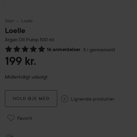
Start
Loelle
Loelle
Argan Oil Pump
100 ml
16 anmeldelser
,
5 i gennemsnit
Gå til Anmeldelser & kommentarer
199 kr.
Midlertidigt udsolgt
Lignende produkter
HOLD ØJE MED
Favorit