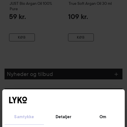
JUST
Bio Argan Oil 100%
True Soft
Argan Oil
30 ml
Pure
59 kr.
109 kr.
KØB
KØB
Nyheder og tilbud
Følg os
Kundeservice
Samtykke
Detaljer
Om