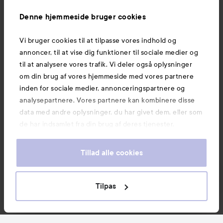
Information
Denne hjemmeside bruger cookies
Vi bruger cookies til at tilpasse vores indhold og
Mere at udforske
annoncer, til at vise dig funktioner til sociale medier og
til at analysere vores trafik. Vi deler også oplysninger
om din brug af vores hjemmeside med vores partnere
inden for sociale medier, annonceringspartnere og
analysepartnere. Vores partnere kan kombinere disse
data med andre oplysninger, du har givet dem, eller som
de har indsamlet fra din brug af deres tjenester.
Tillad alle cookies
Tilpas
Copyright 2026
E-handel af Avensia