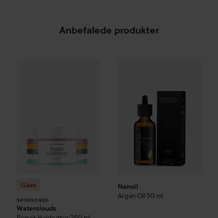
Anbefalede produkter
Gave
Waterclouds
Repair Hairbutter
Nanoil
Argan Oil
250 ml
50 ml
69 kr.
209 kr.
SPONSORED
Gave
Nanoil
Argan Oil
50 ml
SPONSORED
Waterclouds
Repair Hairbutter
250 ml