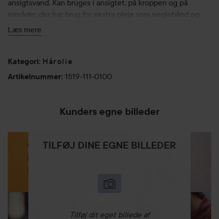
ansigtsvand. Kan bruges i ansigtet, på kroppen og på
områder, der har brug for ekstra pleje som neglebånd og
sprukne hæle.
Læs mere
Massér et par dråber olie ind for at modvirke kruset hår og
Hårolie
spaltede spidser eller påfør i hovedbunden natten over for
Kategori
:
at berolige irriteret hovedbund. Vask håret næste dag.
1519-111-0100
Artikelnummer
:
100 ml
Kunders egne billeder
TILFØJ DINE EGNE BILLEDER
Tilføj dit eget billede af