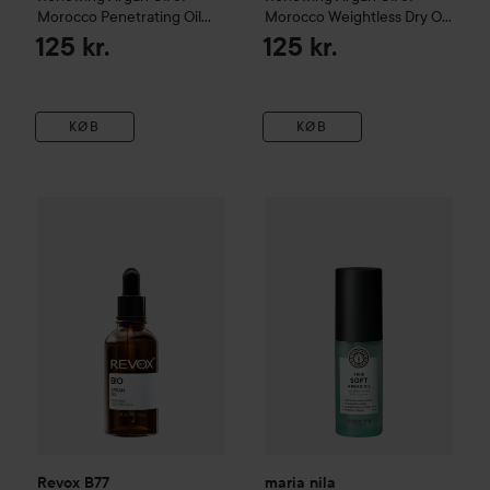
Morocco Penetrating Oil
Morocco Weightless Dry Oil
100 ml
Mist
118 ml
125 kr.
125 kr.
KØB
KØB
Revox B77
JUST
Bio Argan Oil 100% Pure
maria nila
True Soft
Argan Oil
3
59 kr.
Revox B77
maria nila