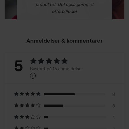
produktet. Del også gerne et
efterbillede!
Anmeldelser & kommentarer
Bedømmelse:
5
Baseret på 16 anmeldelser
i
5
Baseret
på
8
5
16
1
1