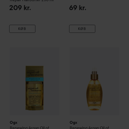
209 kr.
69 kr.
KØB
KØB
Ogx
Renewing
Argan Oil of Morocco Penetrating Oil
Ogx
Renewing
Argan Oil of Mo
100 ml
1
Ogx
Ogx
Renewing
Argan Oil of
Renewing
Argan Oil of