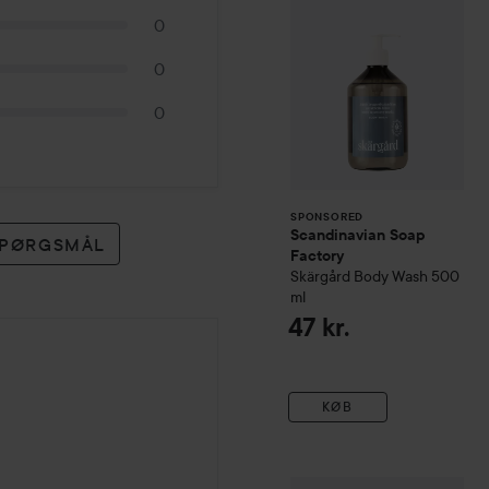
0
0
0
SPONSORED
Scandinavian Soap
 SPØRGSMÅL
Factory
Skärgård
Body Wash
500
ml
47 kr.
KØB