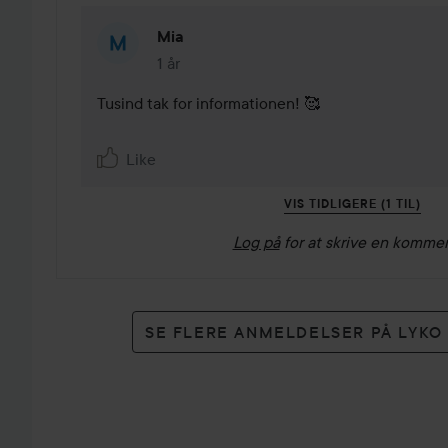
Mia
1 år
Kommentaren lades 1 år
Tusind tak for informationen! 🥰

Like
VIS TIDLIGERE (1 TIL)
Log på
for at skrive en komme
SE FLERE ANMELDELSER PÅ LYK