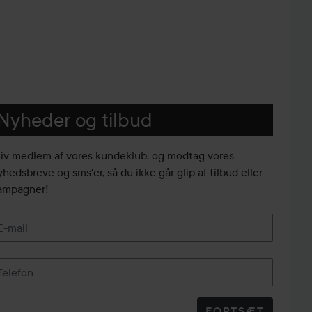
Nyheder og tilbud
liv medlem af vores kundeklub, og modtag vores
yhedsbreve og sms'er, så du ikke går glip af tilbud eller
ampagner!
E-mail
Telefon
FORTSÆT