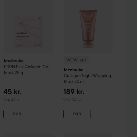
WOW-pris
Medicube
PDRN Pink Collagen Gel
Medicube
Mask
28 g
Collagen Night Wrapping
Mask
75 ml
45 kr.
189 kr.
Vejledende pris 49 kr.
Vejledende pris 249 kr.
Vejl. 49 kr.
Vejl. 249 kr.
KØB
KØB
260 kr.
233 kr.