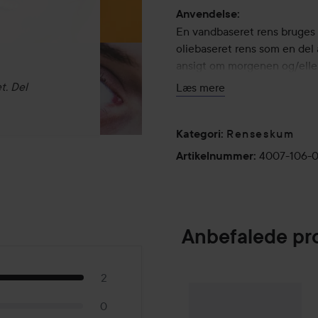
Anvendelse:
En vandbaseret rens bruges ti
oliebaseret rens som en del 
ansigt om morgenen og/eller
mundområdet. Massér og sky
t. Del
Læs mere
120 g
Renseskum
Kategori
:
4007-106-
Artikelnummer
:
Anbefalede pr
2
Scandinavian So
SPONSORED
0