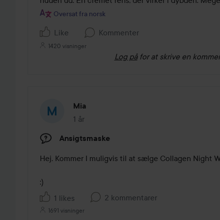
huden ud. En cremet rens, der virker i dybden. Mege
5
Oversat fra norsk
Like
Kommenter
1420 visninger
Log på
for at skrive en komme
Mia
1 år
Posten blev oprettet 1 år
Ansigtsmaske
Hej. Kommer I muligvis til at sælge Collagen Night 
:)
2 kommentarer
1 likes
1691 visninger