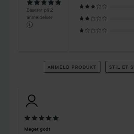
5
Baseret
Baseret på 2
på
anmeldelser
i
2
anmeldelser
ANMELD PRODUKT
STIL ET
Bedømmelse:
Meget godt
5