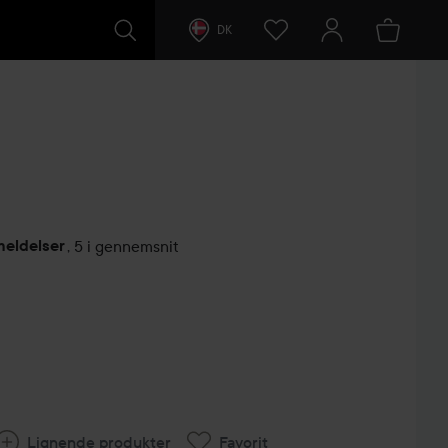
DK
meldelser
,
5 i gennemsnit
ntarer
Lignende produkter
Favorit