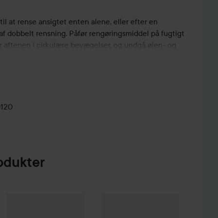
l at rense ansigtet enten alene, eller efter en
af dobbelt rensning. Påfør rengøringsmiddel på fugtigt
 aftenen i cirkulære bevægelser, og undgå øjen- og
l derefter med varmt vand.
0120
odukter
ap Factory
Skärgård
Body Wash
500 ml
45 kr.
47 kr.
Medicube
PDRN Pink Collagen Gel Mask
WOW-pris
Medicube
28 g
Collagen Nig
Vejledende pris 49 kr.