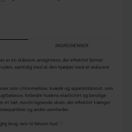
INGREDIENSER
 er en skånsom ansigtsrens, der effektivt fjerner
a huden, samtidig med at den hjælper med at reducere
nser som citronmelisse, kvæde og appelsinblomst, som
fugtbalance, forbedre hudens elasticitet og berolige
ber et tæt, mochi-lignende skum, der effektivt trænger
e støvpartikler og andre urenheder.
aglig brug, selv til følsom hud ♡