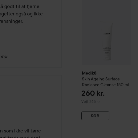
Medik8
Skin Ageing
Surfac
 godt til at fjerne 
agefter også og ikke 
rensninger.
ntar
Medik8
Skin Ageing
Surface
Radiance Cleanse
150 ml
260 kr.
Vejledende pris 265 kr.
Vejl. 265 kr.
KØB
 som ikke vil tørre 