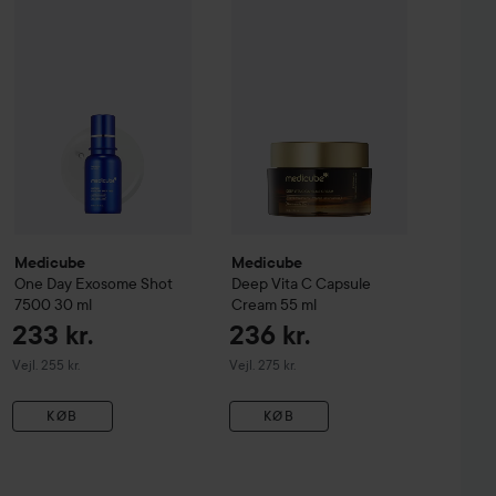
e Radiance Cleanse
Medicube
One Day Exosome Shot 7500
150 ml
Medicube
Deep Vita C Capsule C
30 ml
Vejledende pris 265 kr.
Vejledende pris 255 kr.
Medicube
Medicube
One Day Exosome Shot
Deep Vita C Capsule
7500
30 ml
Cream
55 ml
233 kr.
236 kr.
Vejledende pris 255 kr.
Vejledende pris 275 kr.
Vejl. 255 kr.
Vejl. 275 kr.
KØB
KØB