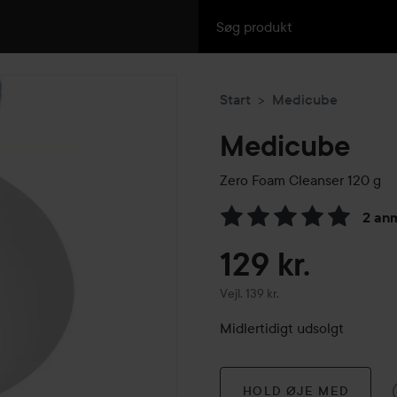
Start
Medicube
Medicube
Zero Foam Cleanser
120 g
2 an
Gå til Anmeldelser & komme
129 kr.
Vejledende pris 139 kr.
Vejl. 139 kr.
Midlertidigt udsolgt
HOLD ØJE MED