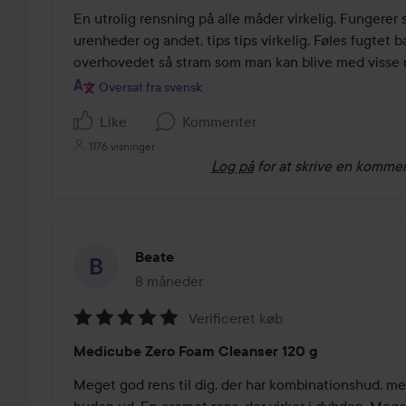
ud
En utrolig rensning på alle måder virkelig. Fungerer så
af
urenheder og andet, tips tips virkelig. Føles fugtet b
5
overhovedet så stram som man kan blive med visse 
Oversat fra svensk
Like
Kommenter
1176 visninger
Log på
for at skrive en komme
Beate
8 måneder
Posten blev oprettet 8 måneder
Verificeret køb
Bedømmelse:
Medicube Zero Foam Cleanser 120 g
5
ud
Meget god rens til dig, der har kombinationshud, men
af