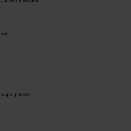
t tilfreds med den!
ntar
Wrapping Mask? 
