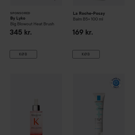
La Roche-Posay
SPONSORED
By Lyko
Balm B5+
100 ml
Big Blowout Heat Brush
345 kr.
169 kr.
KØB
KØB
La Roche-Posay
Effaclar
DUO
WOW-pris
Kérastase
Genesis
Serum Anti-Chute Fortifiant S