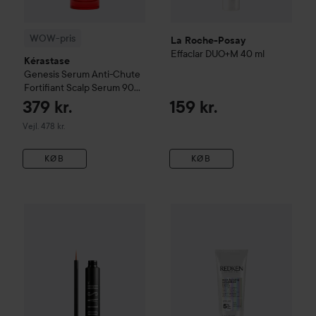
WOW-pris
La Roche-Posay
Effaclar
DUO+M
40 ml
Kérastase
Genesis
Serum Anti-Chute
Fortifiant Scalp Serum
90
ml
379 kr.
159 kr.
Vejledende pris 478 kr.
Vejl. 478 kr.
KØB
KØB
256 kr.
WOW-pris
Nanolash
Eyelash Serum
WOW-pris
3 ml
Redken
Acidic Bon
Vejledende pris 299 kr.