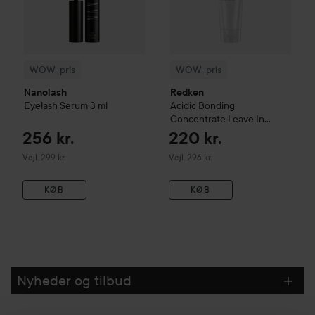
WOW-pris
WOW-pris
Nanolash
Redken
Eyelash Serum
3 ml
Acidic Bonding
Concentrate
Leave In
Treatment
150 ml
256 kr.
220 kr.
Vejledende pris 299 kr.
Vejledende pris 296 kr.
Vejl. 299 kr.
Vejl. 296 kr.
KØB
KØB
Nyheder og tilbud