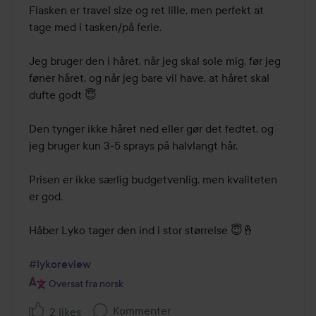
Flasken er travel size og ret lille, men perfekt at 
tage med i tasken/på ferie.

Jeg bruger den i håret, når jeg skal sole mig, før jeg 
føner håret, og når jeg bare vil have, at håret skal 
dufte godt 😇

Den tynger ikke håret ned eller gør det fedtet, og 
jeg bruger kun 3-5 sprays på halvlangt hår.

Prisen er ikke særlig budgetvenlig, men kvaliteten 
er god.

Håber Lyko tager den ind i stor størrelse 😇🤞

#lykoreview
Oversat fra norsk
Kommenter
2 likes