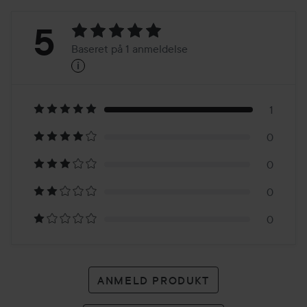
Bedømmelse:
5
Baseret på 1 anmeldelse
i
5
Baseret
på
1
0
1
0
anmeldelse
0
0
ANMELD PRODUKT