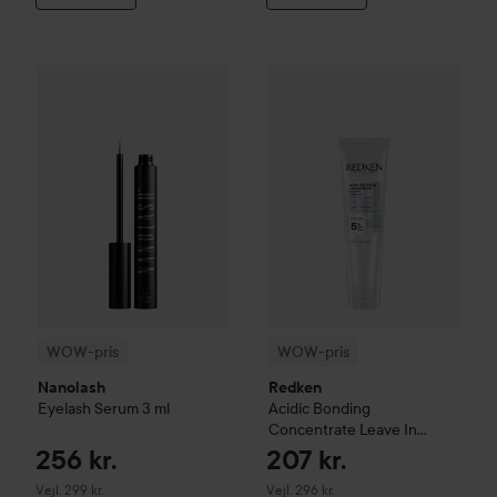
256 kr.
WOW-pris
Nanolash
Eyelash Serum
WOW-pris
3 ml
Redken
Acidic Bon
Vejledende pris 299 kr.
WOW-pris
WOW-pris
Nanolash
Redken
Eyelash Serum
3 ml
Acidic Bonding
Concentrate
Leave In
Treatment
150 ml
256 kr.
207 kr.
Vejledende pris 299 kr.
Vejledende pris 296 kr.
Vejl. 299 kr.
Vejl. 296 kr.