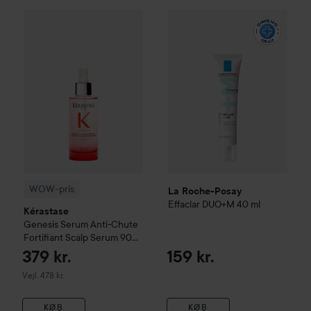
La Roche-Posay
Effaclar
DUO
WOW-pris
Kérastase
Genesis
Serum Anti-Chute Fortifiant S
WOW-pris
La Roche-Posay
Effaclar
DUO+M
40 ml
Kérastase
Genesis
Serum Anti-Chute
Fortifiant Scalp Serum
90
ml
379 kr.
159 kr.
Vejledende pris 478 kr.
Vejl. 478 kr.
KØB
KØB