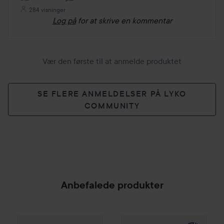
284 visninger
Log på
for at skrive en kommentar
Vær den første til at anmelde produktet
SE FLERE ANMELDELSER PÅ LYKO
COMMUNITY
Anbefalede produkter
By Lyko
Oh My Dye Color Boost
La Roche-Posay
Dark Brown C4.10
Balm B5+
100
SPONSORED