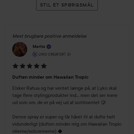
STIL ET SPØRGSMÅL
Mest brugbare positive anmeldelse
Marita
Brugerens rolle: Lyko Creator.
1 år
Posten blev oprettet 1 år
LYKO CREATOR
Bedømmelse:
Duften minder om Hawaiian Tropic
5
ud
Elsker Rahua og har ventet længe på, at Lyko skal 
af
tage flere stylingprodukter ind… men det ser mere 
5
ud som om, de er på vej ud af sortimentet 🥲

Denne spray er super og får håret til at dufte helt 
vidunderligt (duften minder mig om Hawaiian Tropic 
olierne/solcremerne) 🥥
