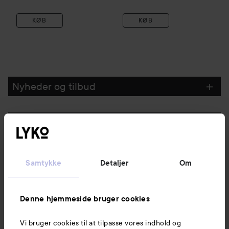
KØB
KØB
Nyheder og tilbud
Følg os
Kundeservice
Samtykke
Detaljer
Om
Information
Denne hjemmeside bruger cookies
Vi bruger cookies til at tilpasse vores indhold og