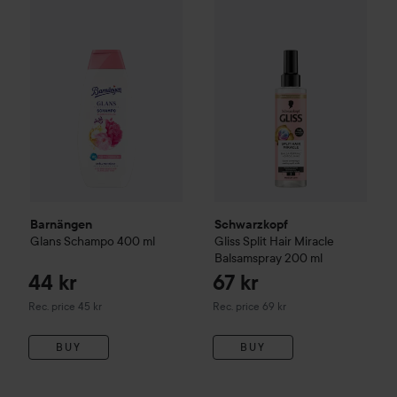
44 kr
Barnängen
Glans
Schampo
400 ml
Schwarzkopf
Gliss
Split Hair M
Recommended price 45 kr
Barnängen
Schwarzkopf
Glans
Schampo
400 ml
Gliss
Split Hair Miracle
Balsamspray
200 ml
44 kr
67 kr
Recommended price 45 kr
Recommended price 69 kr
Rec. price 45 kr
Rec. price 69 kr
BUY
BUY