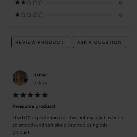
review
0
0
REVIEW PRODUCT
ASK A QUESTION
Nathali
3 days
The post was made 3 days
Rating:
Awesome product!
5
out
I had 0% expectations for this, but my hair has been 
of
so smooth and soft since I started using this 
5
product.