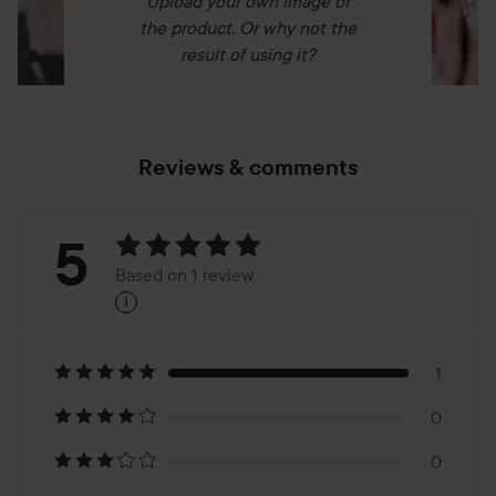
Upload your own image of
the product. Or why not the
result of using it?
Reviews & comments
Rating:
5
Based on 1 review
i
5
Based
on
1
0
1
0