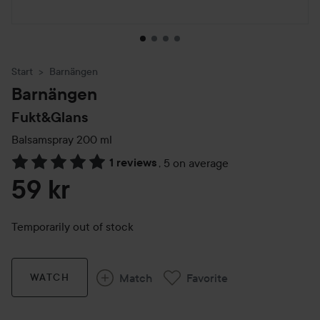
Start
Barnängen
Barnängen
Fukt&Glans
Balsamspray
200 ml
1 reviews
,
5 on average
Skip to Reviews & comments
59 kr
Temporarily out of stock
Match
Favorite
WATCH