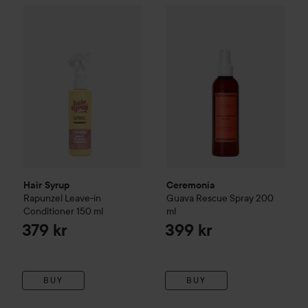
Hair Syrup
Rapunzel Leave-in Conditioner
Ceremonia
Guava Rescue Spr
150 ml
379 kr
Hair Syrup
Ceremonia
Rapunzel Leave-in
Guava Rescue Spray
200
Conditioner
150 ml
ml
379 kr
399 kr
BUY
BUY