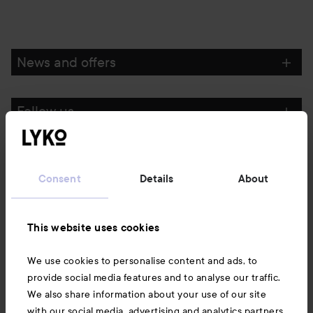
News and offers
Follow us
Customer service
Consent
Details
About
Information
This website uses cookies
Also of interest
We use cookies to personalise content and ads, to
provide social media features and to analyse our traffic.
We also share information about your use of our site
with our social media, advertising and analytics partners