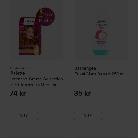
Barnängen
SPONSORED
Palette
Fukt&Glans
Balsam
250 ml
Intensive Creme Coloration
7-70 Terracotta Medium
Blonde
74 kr
35 kr
BUY
BUY