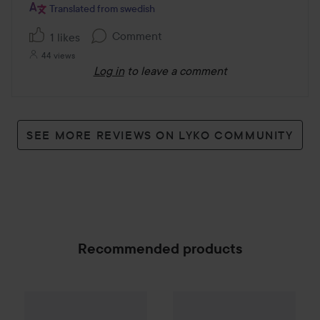
Translated from swedish
Comment
1 likes
44 views
Log in
to leave a comment
SEE MORE REVIEWS ON LYKO COMMUNITY
Recommended products
Palette
Intensive Creme Coloration
Barnängen
Fukt&Glans
7-70 Terracot
Balsam
SPONSORED