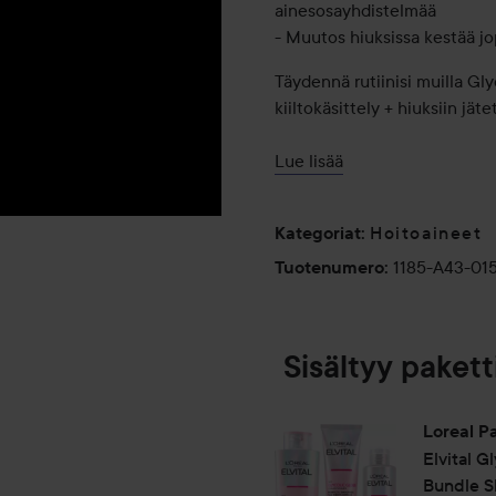
ainesosayhdistelmää
- Muutos hiuksissa kestää j
Täydennä rutiinisi muilla Gl
kiiltokäsittely + hiuksiin jät
*Mittaustulos shampoon + h
Lue lisää
hoitoaineen + 5 minuutin kii
"
Hoitoaineet
Kategoriat
:
1185-A43-01
Tuotenumero
:
Käyttö:
Käytä Glycolic Gloss- shamp
kiiltokäsittelyä. Levitä koste
Sisältyy pakett
Loreal Pa
Anna vaikuttaa 3 minuuttia j
Elvital
Gl
Säilytettävä lasten ulottuma
Bundle 