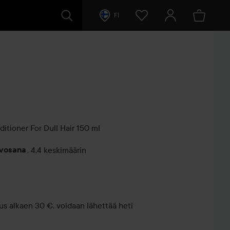
FI
itioner For Dull Hair
150 ml
rvosana
,
4.4 keskimäärin
entit
us alkaen 30 €, voidaan lähettää heti