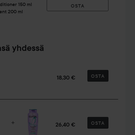
ästi runsaalla vedellä.
ditioner 150 ml
OSTA
ent 200 ml
nsä yhdessä
OSTA
18,30 €
OSTA
26,40 €