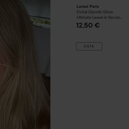
Loreal Paris
Elvital
Glycolic Gloss
Ultimate Leave-in Serum
For Dull Hair
150 ml
12,50 €
OSTA