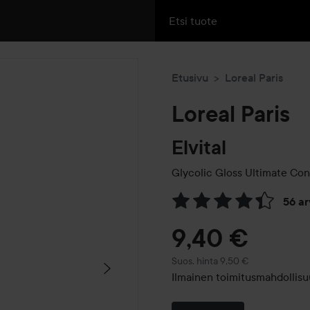
Etusivu
Loreal Paris
Loreal Paris
Elvital
Glycolic Gloss Ultimate Cond
56 a
Siirtyä jhk Arvosana & komm
9,40 €
Suositeltu hinta 9,50 €
Suos. hinta 9,50 €
Ilmainen toimitusmahdollisu