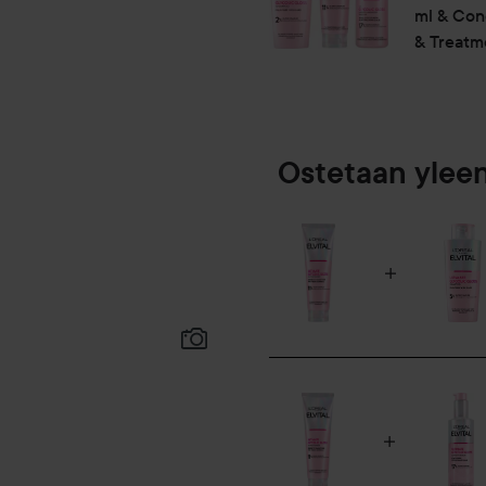
silmiin, huuhtele ne välittöm
ml & Con
& Treatm
150 ml
Ostetaan ylee