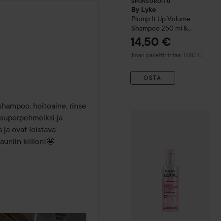
SPONSOROITU
By Lyko
Plump It Up
Volume
Shampoo 250 ml &
Conditioner 250 ml
14,50 €
Ilman pakettihintaa: 17,80 €
OSTA
hampoo, hoitoaine, rinse 
Loreal Paris
Elvital
Glycolic
 superpehmeiksi ja 
ja ovat loistava 
uniin kiillon!🤩
