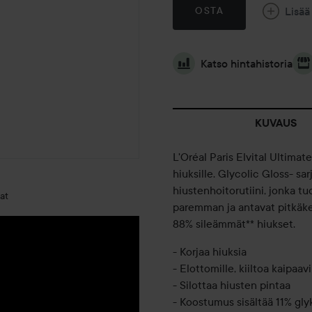
Lisää
OSTA
Katso hintahistoria
KUVAUS
L'Oréal Paris Elvital Ultimate
hiuksille. Glycolic Gloss- sa
hiustenhoitorutiini, jonka t
at
paremman ja antavat pitkäkes
88% sileämmät** hiukset.
- Korjaa hiuksia
- Elottomille, kiiltoa kaipaavi
- Silottaa hiusten pintaa
- Koostumus sisältää 11% gl