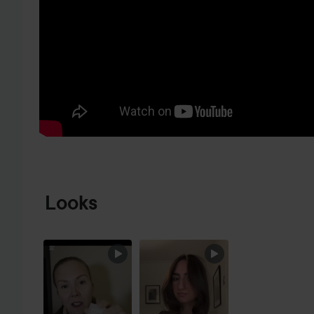
SIIRTYÄ JHK TUOTETIEDOT
Looks
OHITA OSIO