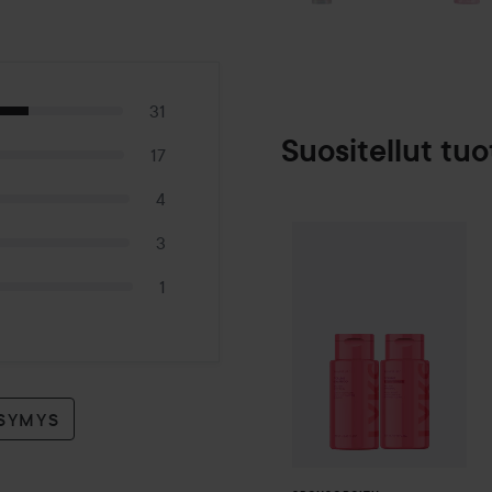
31
Suositellut tuo
17
4
3
By Lyko
Plump 
SPONSOROITU
1
YSYMYS