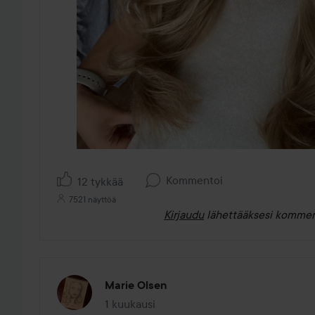
Kommentoi
12 tykkää
7521 näyttöä
Kirjaudu
lähettääksesi kommen
Marie Olsen
1 kuukausi
Viesti luotiin 1 kuukausi