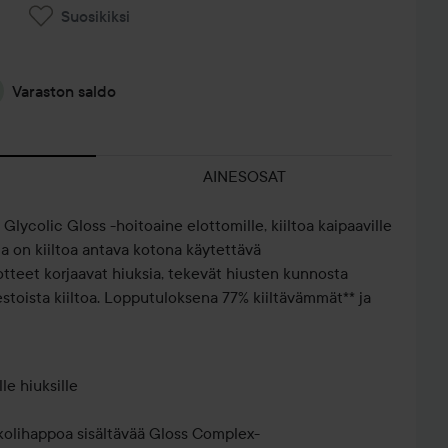
Suosikiksi
Varaston saldo
AINESOSAT
 Glycolic Gloss -hoitoaine elottomille, kiiltoa kaipaaville
rja on kiiltoa antava kotona käytettävä
uotteet korjaavat hiuksia, tekevät hiusten kunnosta
toista kiiltoa. Lopputuloksena 77% kiiltävämmät** ja
lle hiuksille
ykolihappoa sisältävää Gloss Complex-