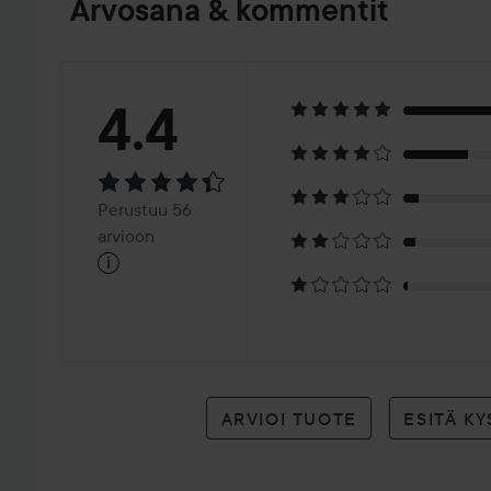
Arvosana & kommentit
Arvosana:
4.4
4.4
Perustuu
Perustuu 56
56
arvioon
i
arvioon
ARVIOI TUOTE
ESITÄ K