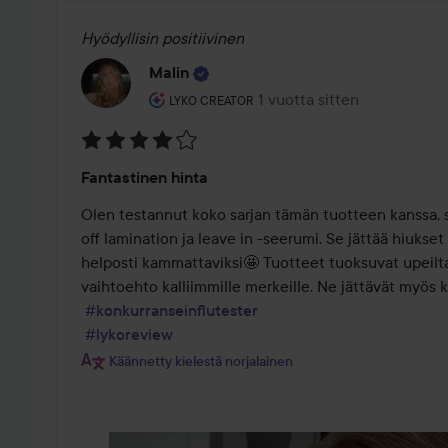
Hyödyllisin positiivinen
Malin
Käyttäjän rooli: Lyko Creator.
1 vuotta sitten
Viesti luotiin 1 vuotta sitten
LYKO CREATOR
Arvosana:
Fantastinen hinta
4
/
Olen testannut koko sarjan tämän tuotteen kanssa, s
5
off lamination ja leave in -seerumi. Se jättää hiukset
helposti kammattaviksi🤩 Tuotteet tuoksuvat upeilta 
vaihtoehto kalliimmille merkeille. Ne jättävät myös ka
#konkurranseinflutester
#lykoreview
Käännetty kielestä norjalainen