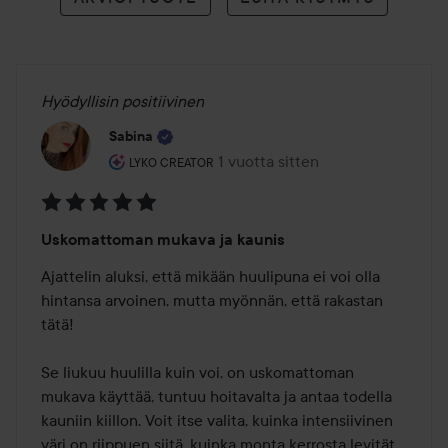
Hyödyllisin positiivinen
Sabina
Käyttäjän rooli: Lyko Creator.
1 vuotta sitten
Viesti luotiin 1 vuotta sitten
LYKO CREATOR
Arvosana:
Uskomattoman mukava ja kaunis
5
/
Ajattelin aluksi, että mikään huulipuna ei voi olla 
5
hintansa arvoinen, mutta myönnän, että rakastan 
tätä!

Se liukuu huulilla kuin voi, on uskomattoman 
mukava käyttää, tuntuu hoitavalta ja antaa todella 
kauniin kiillon. Voit itse valita, kuinka intensiivinen 
väri on riippuen siitä, kuinka monta kerrosta levität.
