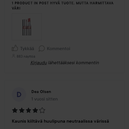
1 PRODUCT IN POST HYVÄ TUOTE, MUTTA HARMITTAVA
VÄRI
Tykkää
Kommentoi
883 näyttöä
Kirjaudu
lähettääksesi kommentin
Dea Olsen
1 vuosi sitten
Viesti luotiin 1 vuosi sitten
Arvosana:
Kaunis kiiltävä huulipuna neutraalissa värissä
4