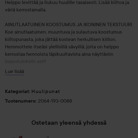
Helppo levittää ja liukuu huulille tasaisesti. Lisää kiiltoa ja
väriä kerrostamalla.
AINUTLAATUINEN KOOSTUMUS JA IKONINEN TEKSTUURI
Koe ainutlaatuinen, muuntuva ja sulautuva koostumus
kiiltopunasta, joka jättää kostean herkullisen kiillon.
Hemmottele itseäsi ylellisillä sävyillä, joita on helppo
kerrostaa hennoista läpikuultavista aina näyttäviin
lopputuloksiin asti!
Tutustu ikonisen Rouge Volupté Shinen päivitettyyn
Lue lisää
koostumukseen uudessa hopeanhohtoisessa
pakkauksessa. Hoitava koostumus saa huulet tuntumaan
kosteutetuilta, ravituilta ja suojatuilta.
Huulipunat
Kategoriat
:
2064-193-0088
Tuotenumero
:
SÄVYT
Saatavana jopa 20 upeaa sävyä luonnollisista rohkeisiin
väreihin. Valikoimassa on neljä väriperhettä: nude, pinkki,
Ostetaan yleensä yhdessä
punainen ja oranssi. Loveshine-huulipunavalikoima sisältää
kolme ikonista sävyä: