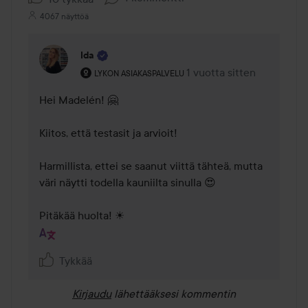
4067 näyttöä
Ida
Käyttäjän rooli: Lykon asiakaspalvelu .
1 vuotta sitten
Kommentti lisättiin 1 vuot
LYKON ASIAKASPALVELU
Hei Madelén! 🤗 

Kiitos, että testasit ja arvioit! 

Harmillista, ettei se saanut viittä tähteä, mutta 
väri näytti todella kauniilta sinulla 😍 

Pitäkää huolta! ☀ 
Tykkää
Kirjaudu
lähettääksesi kommentin