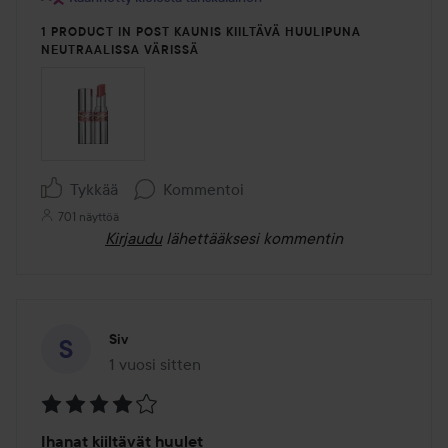
1 PRODUCT IN POST KAUNIS KIILTÄVÄ HUULIPUNA
NEUTRAALISSA VÄRISSÄ
Tykkää
Kommentoi
701 näyttöä
Kirjaudu
lähettääksesi kommentin
Siv
1 vuosi sitten
Viesti luotiin 1 vuosi sitten
Arvosana:
Ihanat kiiltävät huulet