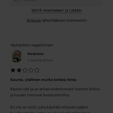
NÄYTÄ VANHEMMAT (8 LISÄKSI
Kirjaudu
lähettääksesi kommentin
Hyödyllisin negatiivinen
Madeléne
1 vuotta sitten
Viesti luotiin 1 vuotta sitten
Arvosana:
Kaunis, ylellinen mutta korkea hinta
2
/
Kaunis väri ja se antaa ehdottomasti kauniin kiillon, 
5
ja huulet tuntuvat kosteutetuilta.

En ole se tyttö, joka käyttää erityisen paljon 