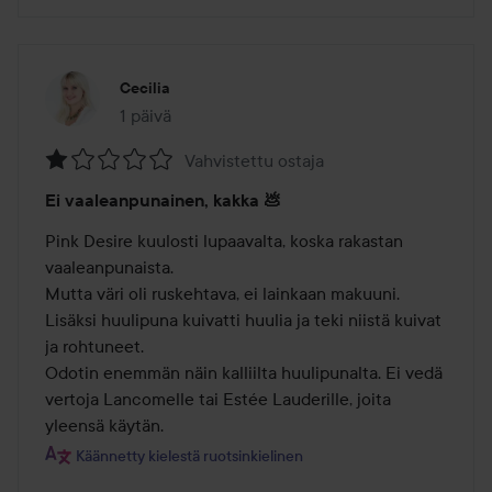
Cecilia
1 päivä
Viesti luotiin 1 päivä
Vahvistettu ostaja
Arvosana:
Ei vaaleanpunainen, kakka 💩
1
/
Pink Desire kuulosti lupaavalta, koska rakastan 
5
vaaleanpunaista.

Mutta väri oli ruskehtava, ei lainkaan makuuni. 
Lisäksi huulipuna kuivatti huulia ja teki niistä kuivat 
ja rohtuneet.

Odotin enemmän näin kalliilta huulipunalta. Ei vedä 
vertoja Lancomelle tai Estée Lauderille, joita 
yleensä käytän.
Käännetty kielestä ruotsinkielinen