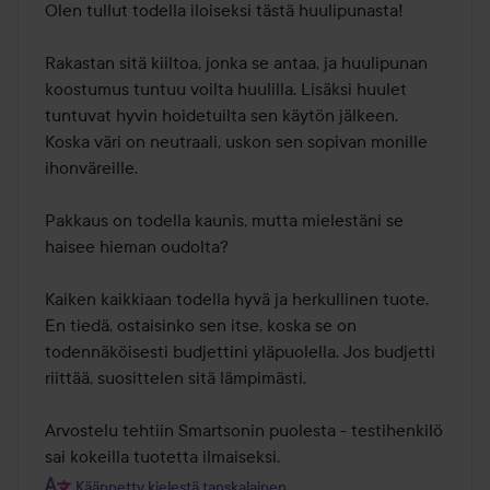
/
Olen tullut todella iloiseksi tästä huulipunasta!

5
Rakastan sitä kiiltoa, jonka se antaa, ja huulipunan 
koostumus tuntuu voilta huulilla. Lisäksi huulet 
tuntuvat hyvin hoidetuilta sen käytön jälkeen. 

Koska väri on neutraali, uskon sen sopivan monille 
ihonväreille. 

Pakkaus on todella kaunis, mutta mielestäni se 
haisee hieman oudolta? 

Kaiken kaikkiaan todella hyvä ja herkullinen tuote. 
En tiedä, ostaisinko sen itse, koska se on 
todennäköisesti budjettini yläpuolella. Jos budjetti 
riittää, suosittelen sitä lämpimästi. 

Arvostelu tehtiin Smartsonin puolesta - testihenkilö 
sai kokeilla tuotetta ilmaiseksi.
Käännetty kielestä tanskalainen