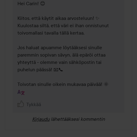
Hei Carin! 😊 

Kiitos, että käytit aikaa arvosteluun! ✨ 
Kuulostaa siltä, että väri ei ihan onnistunut 
toivomallasi tavalla tällä kertaa. 

Jos haluat apuamme löytääksesi sinulle 
paremmin sopivan sävyn, älä epäröi ottaa 
yhteyttä - olemme vain sähköpostin tai 
puhelun päässä! 📧📞 

Toivotan sinulle oikein mukavaa päivää! 🌞 
Tykkää
Kirjaudu
lähettääksesi kommentin