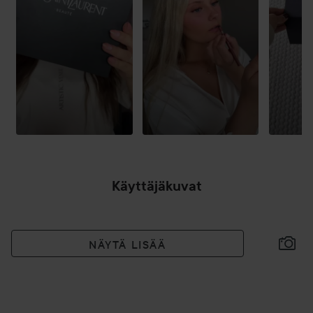
VASTUULLISUUS
Tuote sisältää vastuullisesti hankittua viikunaa YSL Beauty
Ourika Community Gardensista Marokosta.
Käyttö:
KÄYTTÖ
Anna huultesi loistaa ilosta jokaisella vedolla!
Käyttäjäkuvat
NÄYTÄ LISÄÄ