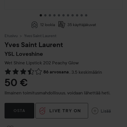
12 lookia
35 käyttäjäkuvat
Etusivu
Yves Saint Laurent
Yves Saint Laurent
YSL Loveshine
Wet Shine Lipstick
202 Peachy Glow
86 arvosana
,
3.5 keskimäärin
Siirtyä jhk Arvosana & kommentit
50 €
Ilmainen toimitusmahdollisuus, voidaan lähettää heti.
LIVE TRY ON
Lisää
OSTA