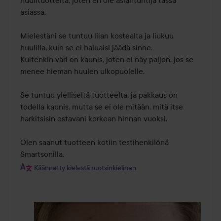
huulituotteita, joten en ole asiantuntija tässä 
asiassa.

Mielestäni se tuntuu liian kostealta ja liukuu 
huulilla, kuin se ei haluaisi jäädä sinne.

Kuitenkin väri on kaunis, joten ei näy paljon, jos se 
menee hieman huulen ulkopuolelle.

Se tuntuu ylelliseltä tuotteelta, ja pakkaus on 
todella kaunis, mutta se ei ole mitään, mitä itse 
harkitsisin ostavani korkean hinnan vuoksi.

Olen saanut tuotteen kotiin testihenkilönä 
Smartsonilla.
Käännetty kielestä ruotsinkielinen