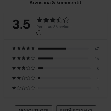
Arvosana & kommentit
Arvosana:
3.5
Perustuu 86 arvioon
i
3.5
Perustuu
86
47
26
arvioon
8
4
1
ARVIOI TUOTE
ESITÄ KYSYMYS