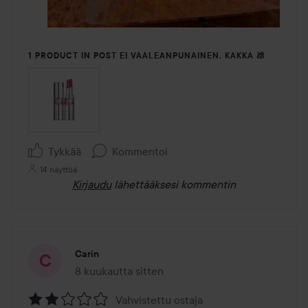
1 PRODUCT IN POST EI VAALEANPUNAINEN, KAKKA 💩
Tykkää
Kommentoi
14 näyttöä
Kirjaudu
lähettääksesi kommentin
Carin
8 kuukautta sitten
Viesti luotiin 8 kuukautta sitten
Vahvistettu ostaja