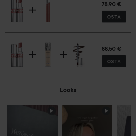
78,90 €
44 Nude Lavalière (edellinen Rougé Volupte Shine -
suosikki)
OSTA
150 Nude Lingerie (edellinen Rougé Volupte Shine -
suosikki)
201 Rosewood Blush
Valitse oma sävysi ja tuo esiin särmikkyytesi YSL:n avulla!
88,50 €
LOPPUTULOS
OSTA
• Huulet näyttävät näkyvästi pehmeämmiltä ja
kosteutetuilta
• Helppo käyttää, levittyy ja liukuu tasaisesti huulille
• Hoitava ja kosteuttava koostumus saa huulet tuntumaan
Looks
ravituilta ja suojatuilta
TULOKSET
OHITA OSIO
Valoa heijastava läpikuultava kostea kiilto sekä
kerrostettava värin peittävyys. Huulet näyttävät
herkullisilta ja kasteenraikkailta. Lisää kiiltoa ja väriä
kerrostamalla.