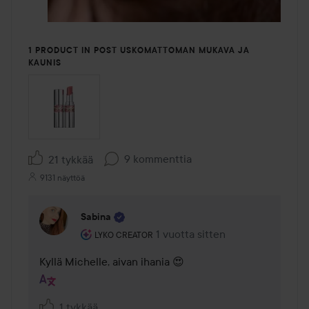
1 PRODUCT IN POST USKOMATTOMAN MUKAVA JA
KAUNIS
9 kommenttia
21 tykkää
9131 näyttöä
Sabina
Käyttäjän rooli: Lyko Creator.
1 vuotta sitten
Kommentti lisättiin 1 vuotta sitt
LYKO CREATOR
Kyllä Michelle, aivan ihania 😍
1 tykkää