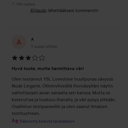
996 näyttöä
Kirjaudu
lähettääksesi kommentin
A
1 vuosi sitten
Viesti luotiin 1 vuosi sitten
Arvosana:
Hyvä tuote, mutta harmittava väri
3
/
Olen testannut YSL Loveshine huulipunaa sävyssä 
5
Nude Lingerie. Oliivinvihreällä ihonsävylläni näytin 
valitettavasti aivan sairaalta sen kanssa. Mutta se 
kosteuttaa ja tuoksuu ihanalta, ja väri pysyy pitkään. 
Osallistun testipaneeliin ja olen saanut ilmaisen 
testituotteen.
Käännetty kielestä tanskalainen