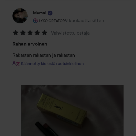
Mursal
Käyttäjän rooli: Lyko Creator.
9 kuukautta sitten
Viesti luotiin 9 kuukautta sitten
LYKO CREATOR
Vahvistettu ostaja
Arvosana:
Rahan arvoinen
5
/
Rakastan rakastan ja rakastan
5
Käännetty kielestä ruotsinkielinen