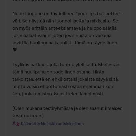
Nude Lingerie on täydellinen "your lips but better" -
väri. Se näyttää niin luonnolliselta ja raikkaalta. Se 
on myös erittäin anteeksiantava ja helppo säätää, 
jos maalaat väärin, joten jos sinusta on vaikeaa 
levittää huulipunaa kauniisti, tämä on täydellinen. 
💖

Tyylikäs pakkaus, joka tuntuu ylelliseltä. Mielestäni 
tämä huulipuna on todellinen osuma. Hinta 
tarkoittaa, että en ehkä ostaisi jokaista sävyä siitä, 
mutta voisin ehdottomasti ostaa enemmän kuin 
sen, jonka omistan. Suosittelen lämpimästi.

(Olen mukana testiryhmässä ja olen saanut ilmaisen 
testituotteen.)
Käännetty kielestä ruotsinkielinen