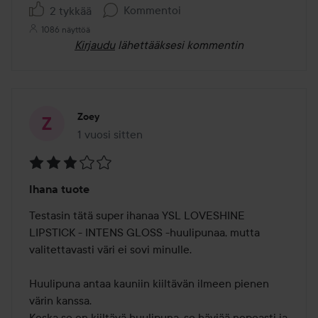
Kommentoi
2 tykkää
1086 näyttöä
Kirjaudu
lähettääksesi kommentin
Zoey
1 vuosi sitten
Viesti luotiin 1 vuosi sitten
Arvosana:
Ihana tuote
3
/
Testasin tätä super ihanaa YSL LOVESHINE 
5
LIPSTICK - INTENS GLOSS -huulipunaa, mutta 
valitettavasti väri ei sovi minulle. 

Huulipuna antaa kauniin kiiltävän ilmeen pienen 
värin kanssa. 

Koska se on kiiltävä huulipuna, se häviää nopeasti ja 