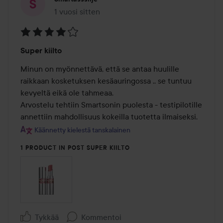
1 vuosi sitten
Viesti luotiin 1 vuosi sitten
Arvosana:
Super kiilto
4
/
Minun on myönnettävä, että se antaa huulille 
5
raikkaan kosketuksen kesäauringossa .. se tuntuu 
kevyeltä eikä ole tahmeaa.

Arvostelu tehtiin Smartsonin puolesta - testipilotille 
annettiin mahdollisuus kokeilla tuotetta ilmaiseksi.
Käännetty kielestä tanskalainen
1 PRODUCT IN POST SUPER KIILTO
Tykkää
Kommentoi