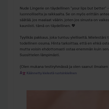
Nude Lingerie on täydellinen "your lips but better" -v
luonnolliselta ja raikkaalta. Se on myös erittäin ante
säätää, jos maalaat väärin, joten jos sinusta on vaike
kauniisti, tämä on täydellinen. 💖

Tyylikäs pakkaus, joka tuntuu ylelliseltä. Mielestäni
todellinen osuma. Hinta tarkoittaa, että en ehkä ostais
mutta voisin ehdottomasti ostaa enemmän kuin sen, 
Suosittelen lämpimästi.

(Olen mukana testiryhmässä ja olen saanut ilmaisen 
Käännetty kielestä ruotsinkielinen