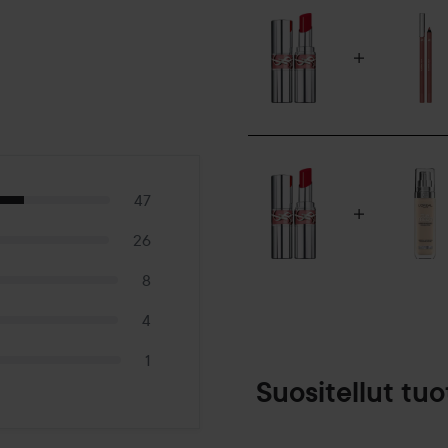
• Huulet näyttävät näkyväst
• Helppo käyttää, levittyy ja 
• Hoitava ja kosteuttava koo
TULOKSET
Valoa heijastava läpikuultava
Huulet näyttävät herkullisilta
47
VASTUULLISUUS
Tuote sisältää vastuullises
26
Gardensista Marokosta.
8
Käyttö:
4
KÄYTTÖ
Anna huultesi loistaa ilosta j
1
Suositellut tuo