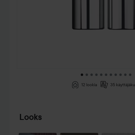
12 lookia
35 käyttäjäku
SIIRTYÄ JHK TUOTETIEDOT
Looks