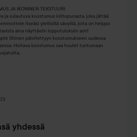
US JA IKONINEN TEKSTUURI
 ja sulautuva koostumus kiiltopunasta, joka jättää
emmottele itseäsi ylellisillä sävyillä, joita on helppo
avista aina näyttäviin lopputuloksiin asti!
upté Shinen päivitettyyn koostumukseen uudessa
essa. Hoitava koostumus saa huulet tuntumaan
uojatuilta.
ä luonnollisista rohkeisiin väreihin. Valikoimassa on
nkki, punainen ja oranssi. Loveshine-huulipunavalikoima
:
n Rougé Volupte Shine -suosikki)
073
n Rougé Volupte Shine -suosikki)
in särmikkyytesi YSL:n avulla!
nsä yhdessä