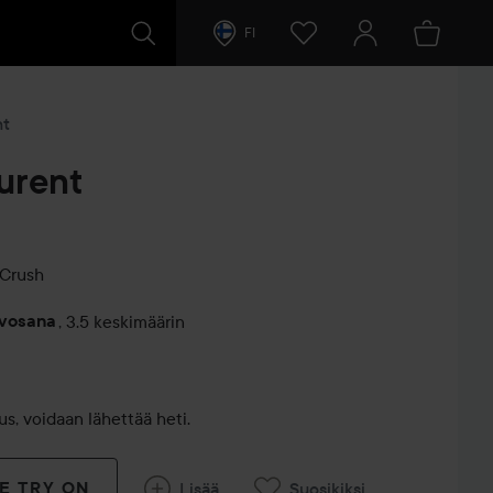
FI
nt
urent
 Crush
rvosana
,
3.5 keskimäärin
entit
s, voidaan lähettää heti.
VE TRY ON
Lisää
Suosikiksi