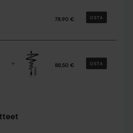
i pehmeämmiltä ja kosteutetuilta
liukuu tasaisesti huulille
OSTA
stumus saa huulet tuntumaan ravituilta ja suojatuilta
78,90 €
 kostea kiilto sekä kerrostettava värin peittävyys.
 ja kasteenraikkailta. Lisää kiiltoa ja väriä kerrostamalla.
OSTA
88,50 €
ti hankittua viikunaa YSL Beauty Ourika Community
okaisella vedolla!
tteet