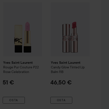
 Lip Mask
Yves Saint Laurent
Sunny Swirl
Rouge Pur Couture
Yves Saint Laurent
P22 Rose Celebration
Candy Glow Tin
3,19 €
51
Yves Saint Laurent
Yves Saint Laurent
Rouge Pur Couture
P22
Candy Glow Tinted Lip
Rose Celebration
Balm
11B
51 €
46,50 €
OSTA
OSTA