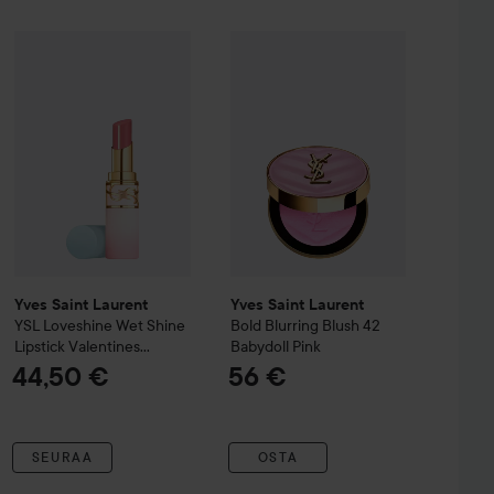
laze Lip Gloss Stick
Yves Saint Laurent
YSL Loveshine
15 Showcasing Nude
Yves Saint Laurent
Wet Shine Lipstick Valentine
Bold Blurring B
49 €
Yves Saint Laurent
Yves Saint Laurent
YSL Loveshine
Wet Shine
Bold Blurring Blush
42
Lipstick Valentines
Babydoll Pink
Edition
44 Nude
44,50 €
56 €
Lavallière
SEURAA
OSTA