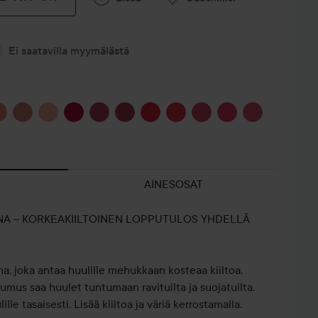
Ei saatavilla myymälästä
AINESOSAT
NA – KORKEAKIILTOINEN LOPPUTULOS YHDELLÄ
MAKE UP
, joka antaa huulille mehukkaan kosteaa kiiltoa.
VAPAA
STOREN
umus saa huulet tuntumaan ravituilta ja suojatuilta.
MEIKKI-
VIIKONLOPPU
UUSI
JU
lle tasaisesti. Lisää kiiltoa ja väriä kerrostamalla.
ILME💕
🌸
HUULILI...
LAS