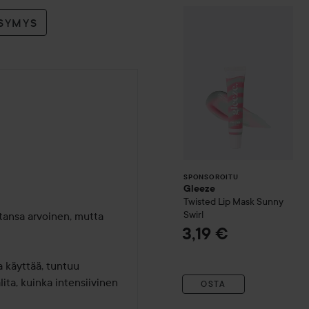
Gleeze
Twisted
SPONSOROITU
YSYMYS
SPONSOROITU
Gleeze
Twisted Lip Mask
Sunny
Swirl
ntansa arvoinen, mutta 
3,19 €
 käyttää, tuntuu 
lita, kuinka intensiivinen 
OSTA