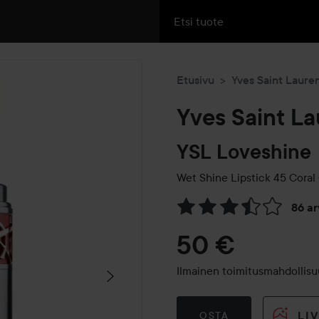
Etusivu
Yves Saint Laure
Yves Saint La
YSL Loveshine
Wet Shine Lipstick
45 Coral
86 a
Siirtyä jhk Arvosana & komm
50 €
Ilmainen toimitusmahdollisuu
LI
OSTA