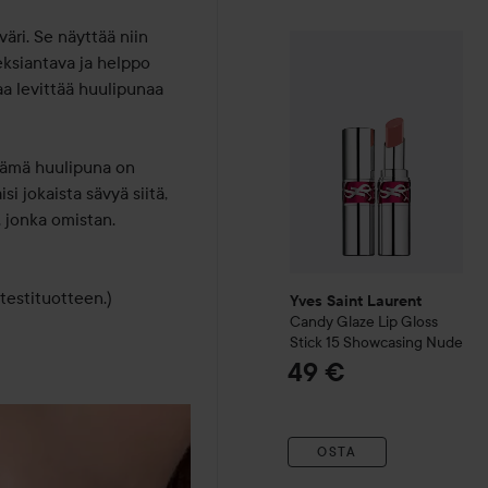
äri. Se näyttää niin 
Yves Saint Laurent
Candy G
eksiantava ja helppo 
aa levittää huulipunaa 
 tämä huulipuna on 
i jokaista sävyä siitä, 
jonka omistan. 
testituotteen.)
Yves Saint Laurent
Candy Glaze Lip Gloss
Stick
15 Showcasing Nude
49 €
OSTA