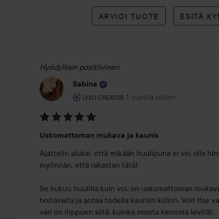
ARVIOI TUOTE
ESITÄ K
Hyödyllisin positiivinen
Sabina
Käyttäjän rooli: Lyko Creator.
1 vuotta sitten
Viesti luotiin 1 vuotta sitten
LYKO CREATOR
Arvosana:
Uskomattoman mukava ja kaunis
5
/
Ajattelin aluksi, että mikään huulipuna ei voi olla hi
5
myönnän, että rakastan tätä!

Se liukuu huulilla kuin voi, on uskomattoman mukava
hoitavalta ja antaa todella kauniin kiillon. Voit itse va
väri on riippuen siitä, kuinka monta kerrosta levität.
