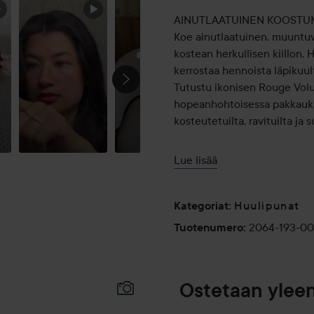
AINUTLAATUINEN KOOSTUM
Koe ainutlaatuinen, muuntuva
kostean herkullisen kiillon. H
kerrostaa hennoista läpikuult
Tutustu ikonisen Rouge Vol
hopeanhohtoisessa pakkauks
kosteutetuilta, ravituilta ja s
SÄVYT
Lue lisää
Saatavana jopa 20 upeaa sävy
neljä väriperhettä: nude, pi
sisältää kolme ikonista sävyä
Huulipunat
Kategoriat
:
44 Nude Lavalière (edelline
2064-193-0
Tuotenumero
:
150 Nude Lingerie (edelline
201 Rosewood Blush
Valitse oma sävysi ja tuo esi
Ostetaan ylee
LOPPUTULOS