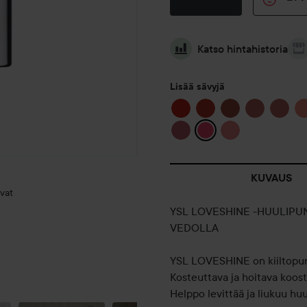
Katso hintahistoria
Lisää sävyjä
KUVAUS
vat
YSL LOVESHINE -HUULIPU
VEDOLLA
YSL LOVESHINE on kiiltopuna
KESÄN
Kosteuttava ja hoitava koost
MEIKKIPUSSIN
Helppo levittää ja liukuu huuli
ESSENTIALSIT...