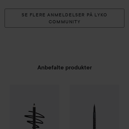
SE FLERE ANMELDELSER PÅ LYKO
COMMUNITY
Anbefalte produkter
Make Up Store
Eternal Pro Eye Pencil
Anastasia Beverly Hills
Tuxedo
Micros
185 
SPONSORED