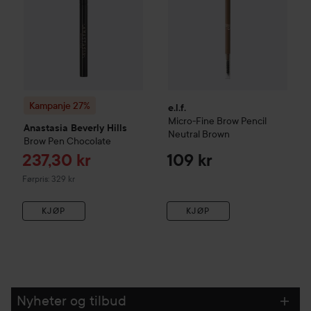
Kampanje 27%
e.l.f.
Micro-Fine Brow Pencil
Anastasia Beverly Hills
Neutral Brown
Brow Pen
Chocolate
Tilbudspris
237,30 kr
109 kr
Førpris: 329 kr
KJØP
KJØP
Nyheter og tilbud