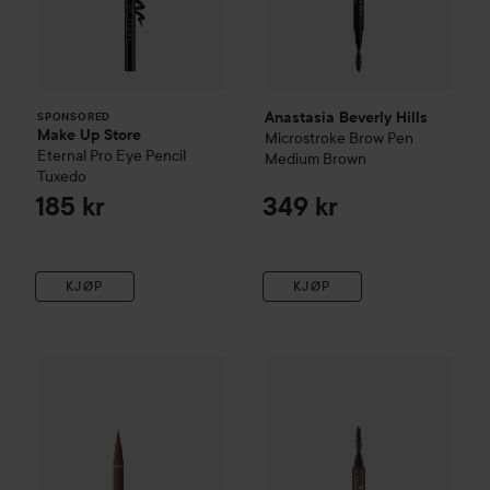
Anastasia Beverly Hills
SPONSORED
Make Up Store
Microstroke Brow Pen
Eternal Pro Eye Pencil
Medium Brown
Tuxedo
185 kr
349 kr
KJØP
KJØP
e.l.f.
Holy Strokes Micro-Fine Brow Pen
essence
Microblading Brow Br
Soft Brown
109 kr