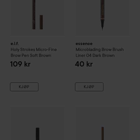
e.l.f.
essence
Holy Strokes Micro-Fine
Microblading Brow Brush
Brow Pen
Soft Brown
Liner
04 Dark Brown
109 kr
40 kr
KJØP
KJØP
Ti
e.l.f.
Micro-Fine Brow Pencil
23
N
Kampanje 27%
Anastasia Beverly Hills
Brow Pen
Chocolate
Førp