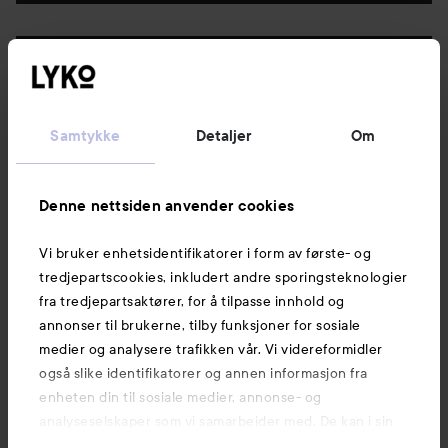
Følg oss
Kundeservice
Samtykke
Detaljer
Om
Informasjon
Denne nettsiden anvender cookies
Vi bruker enhetsidentifikatorer i form av første- og
Også av interesse
tredjepartscookies, inkludert andre sporingsteknologier
fra tredjepartsaktører, for å tilpasse innhold og
annonser til brukerne, tilby funksjoner for sosiale
medier og analysere trafikken vår. Vi videreformidler
også slike identifikatorer og annen informasjon fra
enheten din til sosiale medier, annonse- og
analyseselskaper som vi samarbeider med. De kan i sin
tur kombinere denne informasjonen med annen