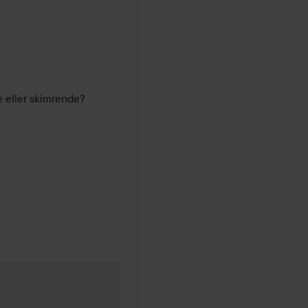
e eller skimrende?
1 år