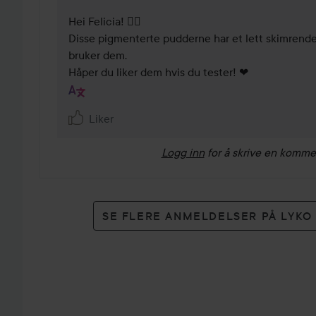
Hei Felicia! 🤸‍♀️

Disse pigmenterte pudderne har et lett skimrende 
bruker dem. 

Håper du liker dem hvis du tester! ❤
Liker
Logg inn
for å skrive en komme
SE FLERE ANMELDELSER PÅ LYK