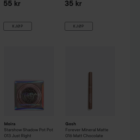
55 kr
35 kr
KJØP
KJØP
01 Sugar Plum
Moira
Starshow Shadow Pot
Pot 013 Just Right
Gosh
Forever Mineral Matte
016 Ma
149 kr
135 kr
Moira
Gosh
Starshow Shadow Pot
Pot
Forever Mineral Matte
013 Just Right
016 Matt Chocolate