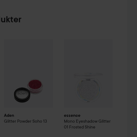
dukter
ternal Pro Eye Pencil
Aden
Glitter Powder
Tuxedo
Soho 13
essence
Mono Eyeshadow Glitter
185 kr
55 kr
Aden
essence
Glitter Powder
Soho 13
Mono Eyeshadow Glitter
01 Frosted Shine