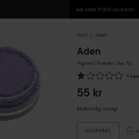
Start
Aden
Aden
Pigment Powder
Lilac 15
1 vur
Gå til Vurderinger & anmelde
55 kr
Midlertidig utsolgt
OVERVÅKE