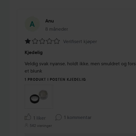
Anu
8 måneder
Innlegget ble opprettet 8 måneder
Verifisert kjøper
Vurdering:
Kjedelig
1
av
Veldig svak nyanse, holdt ikke, men smuldret og for
5
et blunk
1 PRODUKT I POSTEN KJEDELIG
1 kommentar
1 liker
542 visninger