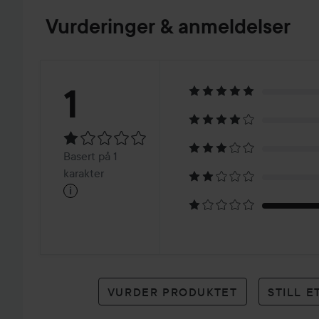
Vurderinger & anmeldelser
Vurdering:
1
1
Basert
Basert på 1
på
karakter
i
1
karakter
VURDER PRODUKTET
STILL 