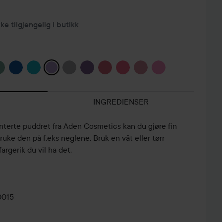
kke tilgjengelig i butikk
INGREDIENSER
erte puddret fra Aden Cosmetics kan du gjøre fin
uke den på f.eks neglene. Bruk en våt eller tørr
argerik du vil ha det.
0015