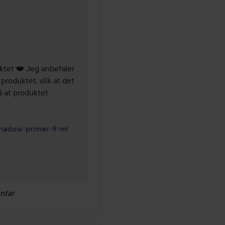
neder
ktet ❤️ Jeg anbefaler 
oduktet, slik at det 
 at produktet 
shadow-primer-9-ml
ntar