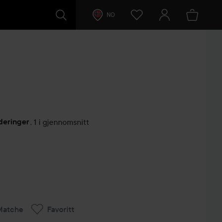
NO
deringer
,
1 i gjennomsnitt
lser
Matche
Favoritt