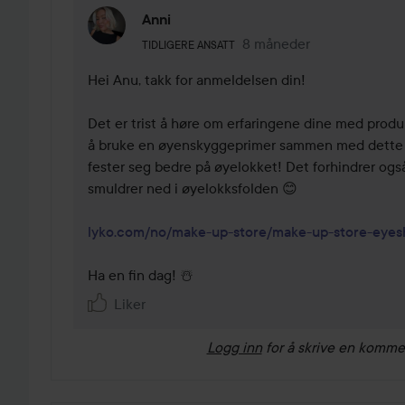
Anni
Brukerens rolle: Tidligere ansatt.
8 måneder
Kommentaren lades 8 må
TIDLIGERE ANSATT
Hei Anu, takk for anmeldelsen din!

Det er trist å høre om erfaringene dine med produ
å bruke en øyenskyggeprimer sammen med dette pr
fester seg bedre på øyelokket! Det forhindrer også
smuldrer ned i øyelokksfolden 😊

lyko.com/no/make-up-store/make-up-store-eye
Ha en fin dag! ☃️
Liker
Logg inn
for å skrive en komme