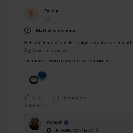
Felicia
1 år
Innlegget ble opprettet 1 år
Matt eller shimmer
Hei! Jeg lurer på om disse pigmentpulverne er matt
Oversatt fra svensk
1 PRODUKT I POSTEN MATT ELLER SHIMMER
Liker
1 kommentar
564 visninger
Annsofi
Brukerens rolle: Kundeservice på Lyko.
1 år
Kommentaren lades 
KUNDESERVICE PÅ LYKO