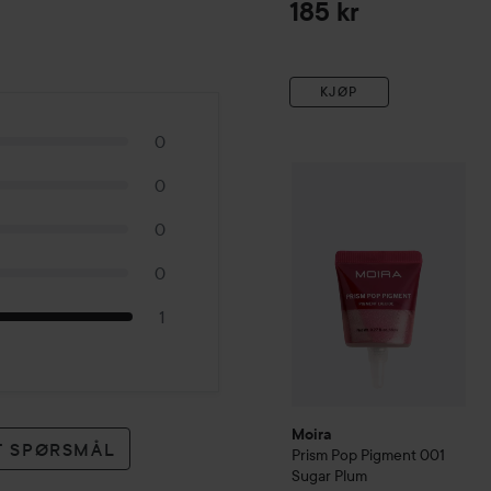
185 kr
KJØP
0
Moira
Prism Pop Pigment
0
0
0
0
1
Moira
ET SPØRSMÅL
Prism Pop Pigment
001
Sugar Plum