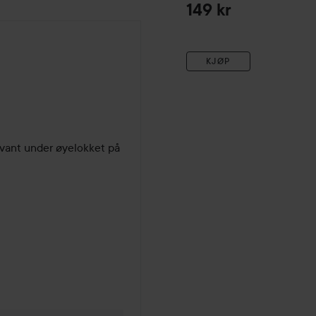
149 kr
KJØP
svant under øyelokket på 