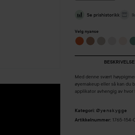
Se prishistorikk
I
Velg nyanse
BESKRIVELSE
Med denne svært høypigment
øyemakeup eller så kan du br
applikator avhengig av hvor f
Øyenskygge
Kategori
:
1765-154-
Artikkelnummer
: