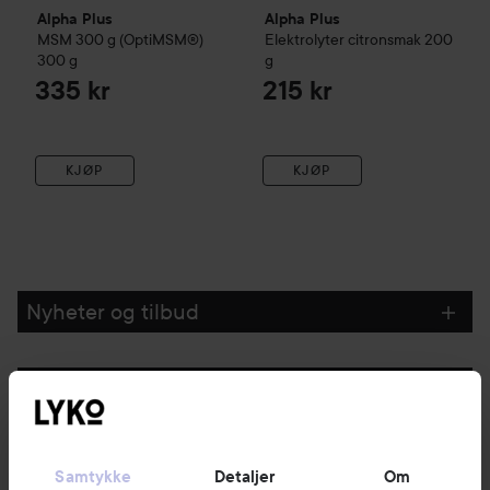
Alpha Plus
Alpha Plus
MSM 300 g (OptiMSM®)
Elektrolyter citronsmak
200
300 g
g
335 kr
215 kr
KJØP
KJØP
Nyheter og tilbud
Følg oss
Kundeservice
Samtykke
Detaljer
Om