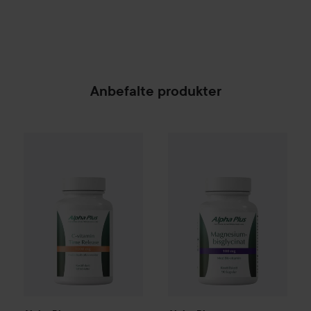
Anbefalte produkter
Alpha Plus
C- vitamin Time Release 1000 mg 60 Tabs
Alpha Plus
Magnesiumbisglyc
145 kr