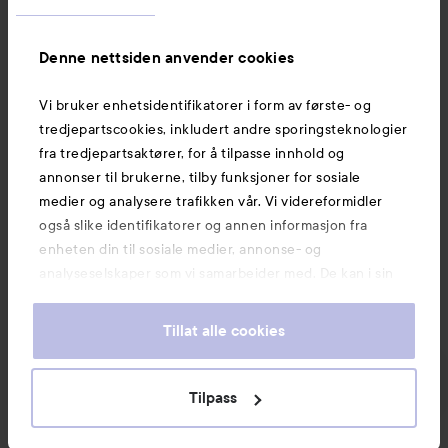
Informasjon
Denne nettsiden anvender cookies
Vi bruker enhetsidentifikatorer i form av første- og
Også av interesse
tredjepartscookies, inkludert andre sporingsteknologier
fra tredjepartsaktører, for å tilpasse innhold og
annonser til brukerne, tilby funksjoner for sosiale
medier og analysere trafikken vår. Vi videreformidler
også slike identifikatorer og annen informasjon fra
enheten din til sosiale medier, annonse- og
analyseselskaper som vi samarbeider med. De kan i sin
tur kombinere denne informasjonen med annen
informasjon som du har oppgitt eller som de har samlet
Tillat alle cookies
inn når du har benyttet tjenestene deres. Du godtar
våre cookies ved å fortsette å bruke nettsiden vår. For
informasjon om hvordan du kan endre innstillingene for
Tilpass
Copyright 2026
cookies, se vår Cookie Policy.
E-handel av Avensia