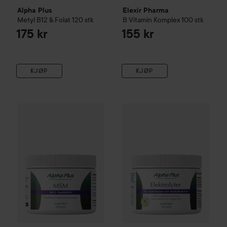
Alpha Plus
Elexir Pharma
Metyl B12 & Folat
120 stk
B Vitamin Komplex
100 stk
175 kr
155 kr
KJØP
KJØP
Alpha Plus
MSM 300 g (OptiMSM®)
Alpha Plus
300 g
Elektrolyter citro
335 kr