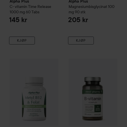
Alpha Plus
Alpha Plus
C- vitamin Time Release
Magnesiumbisglycinat 100
1000 mg 60 Tabs
mg
90 stk
145 kr
205 kr
KJØP
KJØP
Alpha Plus
Metyl B12 & Folat
120 stk
Elexir Pharma
B Vitamin Komp
175 kr