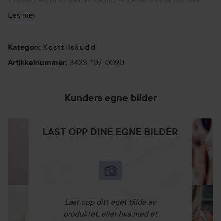
overskrides. Dette kosttilskuddet bør ikke erstatte et
Les mer
allsidig og variert kosthold. Det er viktig med et variert og
balansert kosthold og en sunn livsstil. Oppbevares i
Kosttilskudd
romtemperatur og utilgjengelig for barn.
Kategori
:
3423-107-0090
Artikkelnummer
:
Kunders egne bilder
LAST OPP DINE EGNE BILDER
Last opp ditt eget bilde av
produktet, eller hva med et