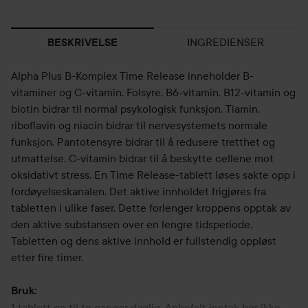
INGREDIENSER
BESKRIVELSE
Alpha Plus B-Komplex Time Release inneholder B-
vitaminer og C-vitamin. Folsyre, B6-vitamin, B12-vitamin og
biotin bidrar til normal psykologisk funksjon. Tiamin,
riboflavin og niacin bidrar til nervesystemets normale
funksjon. Pantotensyre bidrar til å redusere tretthet og
utmattelse. C-vitamin bidrar til å beskytte cellene mot
oksidativt stress. En Time Release-tablett løses sakte opp i
fordøyelseskanalen. Det aktive innholdet frigjøres fra
tabletten i ulike faser. Dette forlenger kroppens opptak av
den aktive substansen over en lengre tidsperiode.
Tabletten og dens aktive innhold er fullstendig oppløst
etter fire timer.
Bruk:
1 tablett en til to ganger daglig. Anbefalt inntak bør ikke