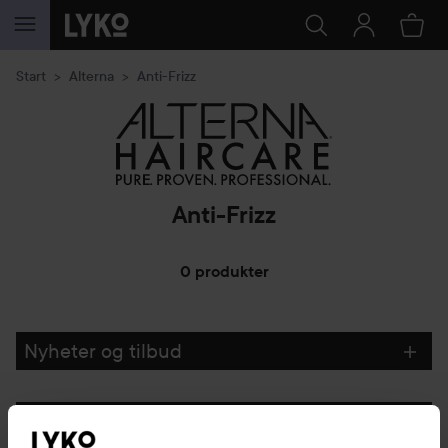
GÅ TIL INNHOLD
Start
Alterna
Anti-Frizz
Anti-Frizz
0 produkter
GÅ TIL FILTRE
Nyheter og tilbud
Følg oss