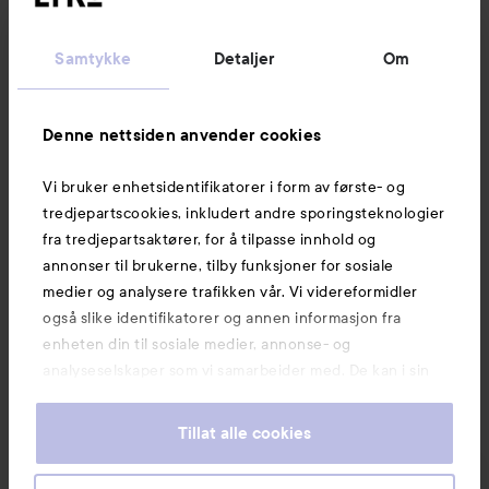
Kundeservice
Samtykke
Detaljer
Om
Informasjon
Denne nettsiden anvender cookies
Vi bruker enhetsidentifikatorer i form av første- og
Også av interesse
tredjepartscookies, inkludert andre sporingsteknologier
fra tredjepartsaktører, for å tilpasse innhold og
annonser til brukerne, tilby funksjoner for sosiale
medier og analysere trafikken vår. Vi videreformidler
også slike identifikatorer og annen informasjon fra
enheten din til sosiale medier, annonse- og
analyseselskaper som vi samarbeider med. De kan i sin
tur kombinere denne informasjonen med annen
informasjon som du har oppgitt eller som de har samlet
Tillat alle cookies
inn når du har benyttet tjenestene deres. Du godtar
våre cookies ved å fortsette å bruke nettsiden vår. For