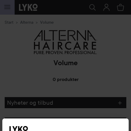
GÅ TIL INNHOLD
Start
Alterna
Volume
Volume
0 produkter
GÅ TIL FILTRE
Nyheter og tilbud
Følg oss