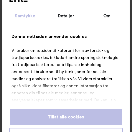
Kundeservice
Samtykke
Detaljer
Om
Informasjon
Denne nettsiden anvender cookies
Vi bruker enhetsidentifikatorer i form av første- og
Også av interesse
tredjepartscookies, inkludert andre sporingsteknologier
fra tredjepartsaktører, for å tilpasse innhold og
annonser til brukerne, tilby funksjoner for sosiale
medier og analysere trafikken vår. Vi videreformidler
også slike identifikatorer og annen informasjon fra
enheten din til sosiale medier, annonse- og
analyseselskaper som vi samarbeider med. De kan i sin
tur kombinere denne informasjonen med annen
informasjon som du har oppgitt eller som de har samlet
Tillat alle cookies
inn når du har benyttet tjenestene deres. Du godtar
våre cookies ved å fortsette å bruke nettsiden vår. For