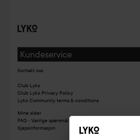
Kundeservice
Kontakt oss
Club Lyko
Club Lyko Privacy Policy
Lyko Community terms & conditions
Mine sider
FAQ - Vanlige spørsmål & svar
Kjøpsinformasjon