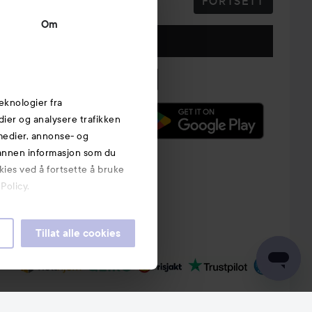
FORTSETT
Om
Følg oss
eknologier fra
edier og analysere trafikken
 medier, annonse- og
 annen informasjon som du
kies ved å fortsette å bruke
Policy.
Tillat alle cookies