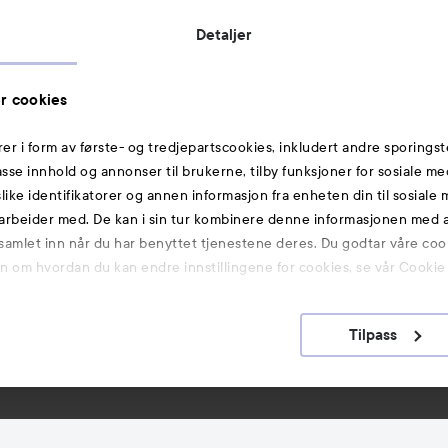
Butikker
Detaljer
Rabattkoder
Helthjem
r cookies
Toppliste
rer i form av første- og tredjepartscookies, inkludert andre sporingst
Michael Edwards Fragrances of the World
passe innhold og annonser til brukerne, tilby funksjoner for sosiale m
slike identifikatorer og annen informasjon fra enheten din til sosiale
Også av interesse
arbeider med. De kan i sin tur kombinere denne informasjonen med
 samlet inn når du har benyttet tjenestene deres. Du godtar våre coo
Premium
on om hvordan du kan endre innstillingene for cookies, se vår Cookie 
Hudpleie
K-Beauty
Tilpass