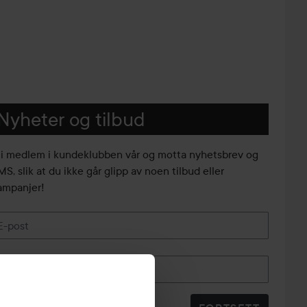
Nyheter og tilbud
li medlem i kundeklubben vår og motta nyhetsbrev og
S, slik at du ikke går glipp av noen tilbud eller
ampanjer!
E-post
Telefonnummer