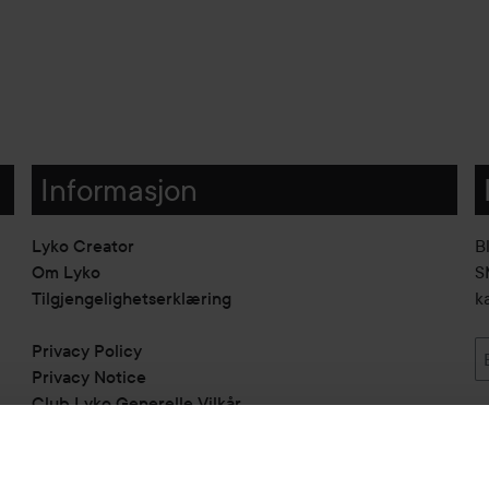
Informasjon
Lyko Creator
B
Om Lyko
SM
Tilgjengelighetserklæring
k
Privacy Policy
Privacy Notice
Club Lyko Generelle Vilkår
Vil du samarbeide med oss?
Jobbe på Lyko