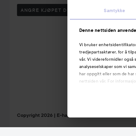
ANGRE KJØPET DITT
Samtykke
Denne nettsiden anvende
Vi bruker enhetsidentifikato
tredjepartsaktører, for å til
vår. Vi videreformidler også 
analyseselskaper som vi sam
har oppgitt eller som de har
nettsiden vår. For informasj
Copyright 2026
E-handel av Avensia