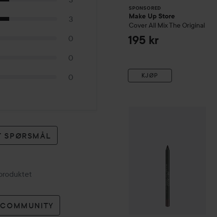
SPONSORED
Make Up Store
3
Cover All Mix
The Original
195 kr
0
0
KJØP
0
Artdeco
Soft Eye Liner Wa
ET SPØRSMÅL
 produktet
O COMMUNITY