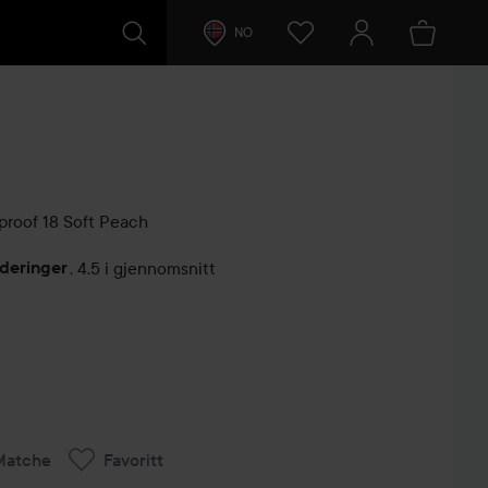
NO
proof
18 Soft Peach
deringer
,
4.5 i gjennomsnitt
lser
Matche
Favoritt