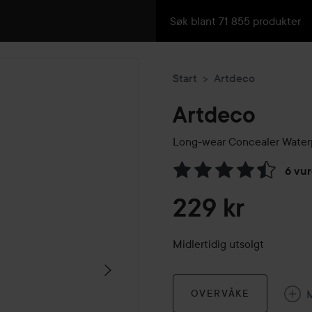
Start
Artdeco
Artdeco
Long-wear Concealer Water
6 vur
Gå til Vurderinger & anmelde
229 kr
Midlertidig utsolgt
OVERVÅKE