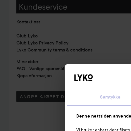
Kundeservice
Kontakt oss
Club Lyko
Club Lyko Privacy Policy
Lyko Community terms & conditions
Mine sider
FAQ - Vanlige spørsmål & svar
Kjøpsinformasjon
ANGRE KJØPET DITT
Samtykke
Denne nettsiden anvende
Vi bruker enhetsidentifikato