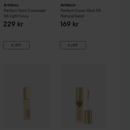
Artdeco
Artdeco
Perfect Teint Concealer
Perfect Cover Stick
05
06 Light Ivory
Natural Sand
229 kr
169 kr
KJØP
KJØP
terproof
Estée Lauder
11 Deep Forest Brown
Double Wear
Stay-In-Place Concealer
1N
175 kr
379 kr
Combo Deal 25%
Dolce & Gabban