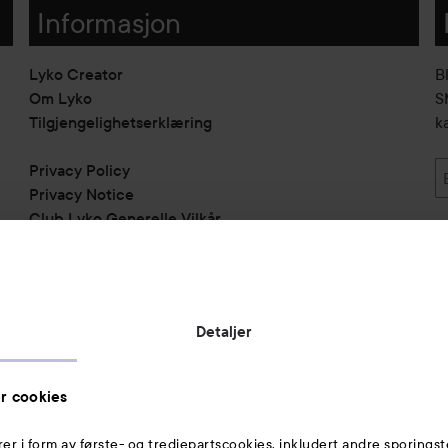
Informasjon
Lyko Creator
B
Om Lyko
SM
Tilgjengelighetserklæring
k
Privacy Policy
Privacy Notice
Club Lyko Generelle Vilkår
Vil du samarbeide med oss?
Jobbe på Lyko
Butikker
Detaljer
Rabattkoder
Helthjem
r cookies
Toppliste
rer i form av første- og tredjepartscookies, inkludert andre sporingst