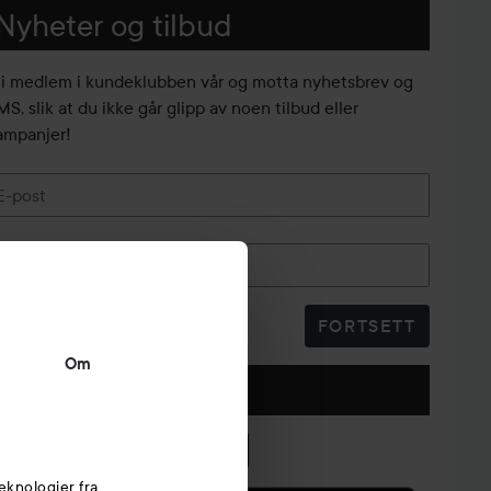
Nyheter og tilbud
li medlem i kundeklubben vår og motta nyhetsbrev og
S, slik at du ikke går glipp av noen tilbud eller
ampanjer!
E-post
Telefonnummer
FORTSETT
Om
Følg oss
eknologier fra