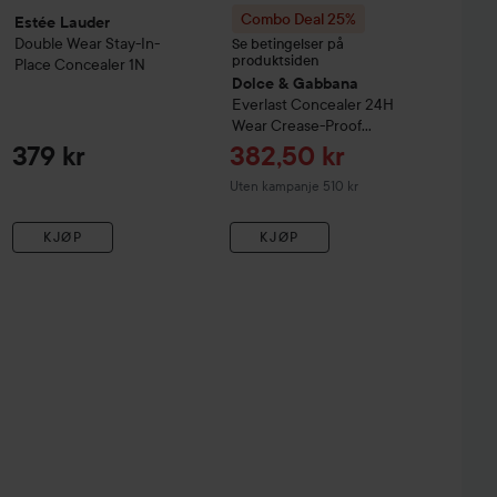
Combo Deal 25%
Estée Lauder
Double Wear
Stay-In-
Se betingelser på
produktsiden
Place Concealer
1N
Dolce & Gabbana
Everlast Concealer 24H
Wear Crease-Proof
Hydrating
01 Light
Tilbudspris
379 kr
382,50 kr
Uten kampanje 510 kr
KJØP
KJØP