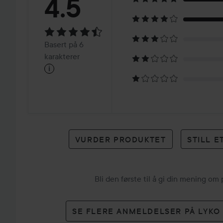
Vurdering:
4.5
4.5
Basert
Basert på 6
på
karakterer
i
6
karakterer
VURDER PRODUKTET
STILL 
Bli den første til å gi din mening om
SE FLERE ANMELDELSER PÅ LYK