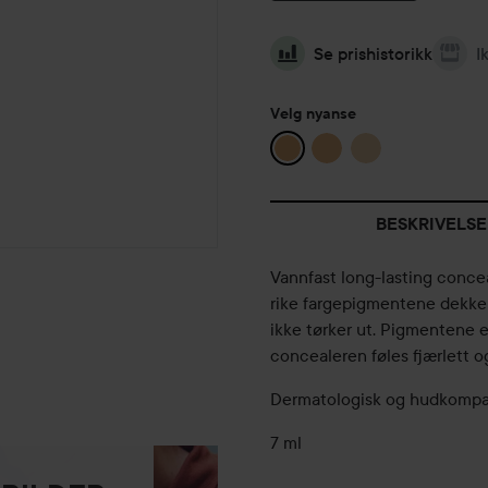
Se prishistorikk
I
Velg nyanse
BESKRIVELSE
Vannfast long-lasting concea
rike fargepigmentene dekker 
ikke tørker ut. Pigmentene e
concealeren føles fjærlett og
Dermatologisk og hudkompati
7 ml