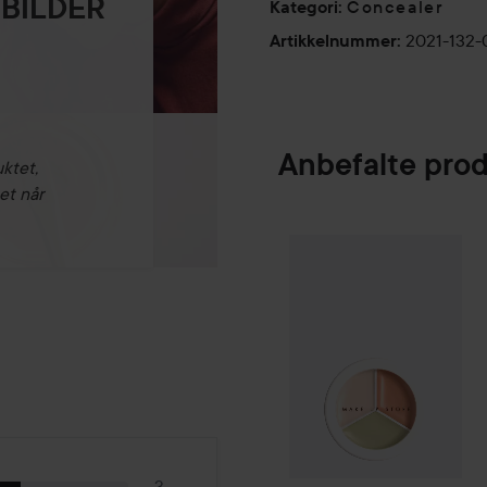
 BILDER
Concealer
Kategori
:
2021-132-
Artikkelnummer
:
Anbefalte pro
uktet,
et når
Make Up Store
C
SPONSORED
3