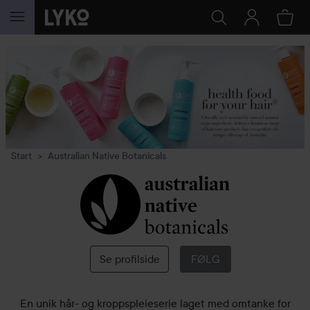
GÅ TIL INNHOLD
Start
Australian Native Botanicals
Australian
Native
Botanicals
Se profilside
FØLG
En unik hår- og kroppspleieserie laget med omtanke for