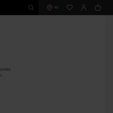
NO
stiske
n.