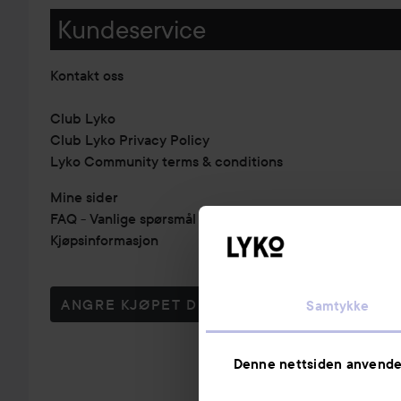
Kundeservice
Kontakt oss
Club Lyko
Club Lyko Privacy Policy
Lyko Community terms & conditions
Mine sider
FAQ - Vanlige spørsmål & svar
Kjøpsinformasjon
ANGRE KJØPET DITT
Samtykke
Denne nettsiden anvende