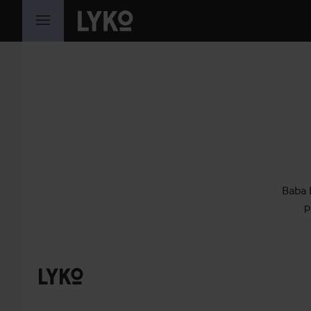
GÅ TIL INNHOLD
Baba 
p