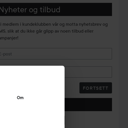
Nyheter og tilbud
li medlem i kundeklubben vår og motta nyhetsbrev og
S, slik at du ikke går glipp av noen tilbud eller
ampanjer!
E-post
Telefonnummer
FORTSETT
Om
Følg oss