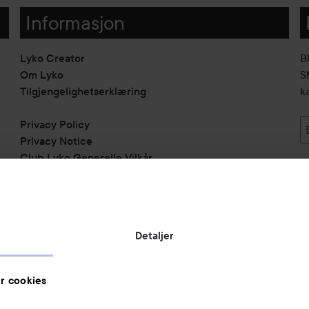
Informasjon
Lyko Creator
B
Om Lyko
SM
Tilgjengelighetserklæring
k
Privacy Policy
Privacy Notice
Club Lyko Generelle Vilkår
Vil du samarbeide med oss?
Jobbe på Lyko
Butikker
Detaljer
Rabattkoder
Helthjem
r cookies
Toppliste