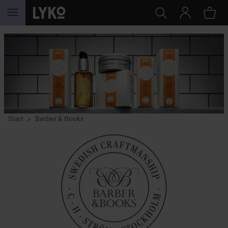
GÅ TIL INNHOLD
Start
Barber & Books
Barber
&
Books