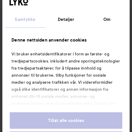
Kundeservice
Samtykke
Detaljer
Om
Informasjon
Denne nettsiden anvender cookies
Vi bruker enhetsidentifikatorer i form av første- og
Også av interesse
tredjepartscookies, inkludert andre sporingsteknologier
fra tredjepartsaktører, for å tilpasse innhold og
annonser til brukerne, tilby funksjoner for sosiale
medier og analysere trafikken vår. Vi videreformidler
også slike identifikatorer og annen informasjon fra
enheten din til sosiale medier, annonse- og
analyseselskaper som vi samarbeider med. De kan i sin
tur kombinere denne informasjonen med annen
informasjon som du har oppgitt eller som de har samlet
Tillat alle cookies
inn når du har benyttet tjenestene deres. Du godtar
våre cookies ved å fortsette å bruke nettsiden vår. For