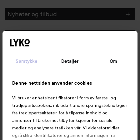
GÅ TIL FILTRE
Nyheter og tilbud
Følg oss
Kundeservice
Samtykke
Detaljer
Om
Informasjon
Denne nettsiden anvender cookies
Vi bruker enhetsidentifikatorer i form av første- og
Også av interesse
tredjepartscookies, inkludert andre sporingsteknologier
fra tredjepartsaktører, for å tilpasse innhold og
annonser til brukerne, tilby funksjoner for sosiale
medier og analysere trafikken vår. Vi videreformidler
også slike identifikatorer og annen informasjon fra