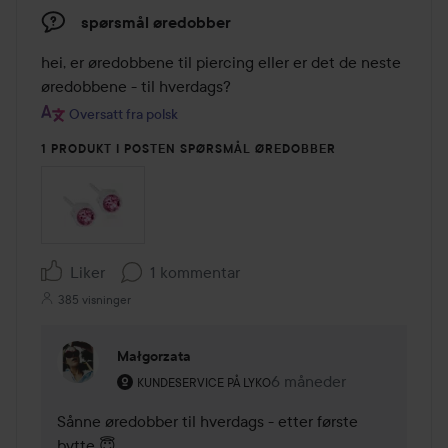
spørsmål øredobber
hei, er øredobbene til piercing eller er det de neste 
øredobbene - til hverdags?
Oversatt fra polsk
1 PRODUKT I POSTEN SPØRSMÅL ØREDOBBER
Liker
1 kommentar
385 visninger
Małgorzata
Brukerens rolle: Kundeservice på Lyko.
6 måneder
Kommentaren lades 6 m
KUNDESERVICE PÅ LYKO
Sånne øredobber til hverdags - etter første 
bytte 😇