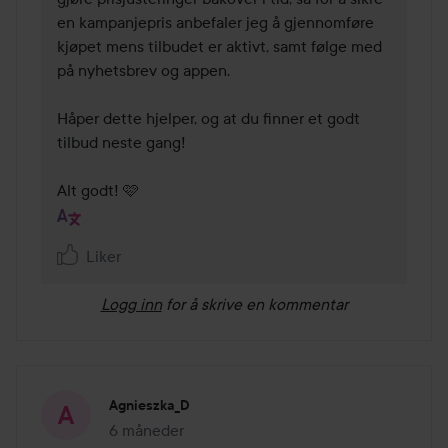
en kampanjepris anbefaler jeg å gjennomføre 
kjøpet mens tilbudet er aktivt, samt følge med 
på nyhetsbrev og appen.

Håper dette hjelper, og at du finner et godt 
tilbud neste gang!

Alt godt! 🩷
Liker
Logg inn
for å skrive en kommentar
Agnieszka_D
6 måneder
Innlegget ble opprettet 6 måneder