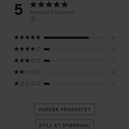
Vurdering:
5
Basert på 11 karakterer
i
5
Basert
på
8
1
11
1
karakterer
0
1
VURDER PRODUKTET
STILL ET SPØRSMÅL