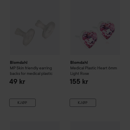
Blomdahl
Blomdahl
MP Skin friendly earring
Medical Plastic
Heart 6mm
backs for medical plastic
Light Rose
49 kr
155 kr
KJØP
KJØP
Blomdahl
Medical Plastic
Pendant Flower 4/6mm
Blomdahl
Medical Plastic
Light Rose
Beze