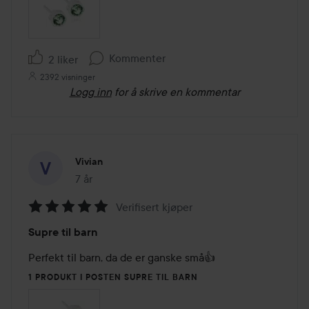
Kommenter
2 liker
2392 visninger
Logg inn
for å skrive en kommentar
Vivian
7 år
Innlegget ble opprettet 7 år
Verifisert kjøper
Vurdering:
Supre til barn
5
av
Perfekt til barn, da de er ganske små👍
5
1 PRODUKT I POSTEN SUPRE TIL BARN