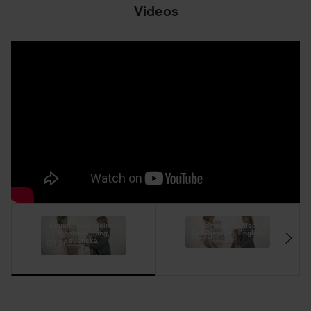
Videos
Blomdahl Medicinsk
Blomdahl Medical
öronhåltagning,
Ear Piercing, English
02:35
svenska
02:36