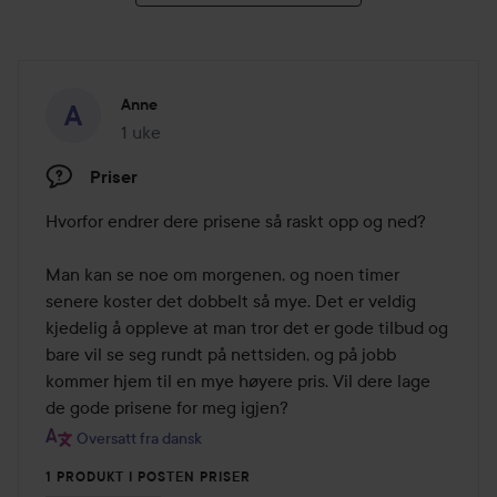
Anne
1 uke
Innlegget ble opprettet 1 uke
Priser
Hvorfor endrer dere prisene så raskt opp og ned? 

Man kan se noe om morgenen, og noen timer 
senere koster det dobbelt så mye. Det er veldig 
kjedelig å oppleve at man tror det er gode tilbud og 
bare vil se seg rundt på nettsiden, og på jobb 
kommer hjem til en mye høyere pris. Vil dere lage 
de gode prisene for meg igjen?
Oversatt fra dansk
1 PRODUKT I POSTEN PRISER