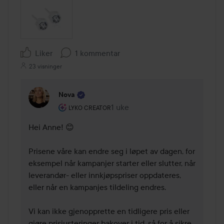
Liker
1 kommentar
23 visninger
Nova
Brukerens rolle: Lyko Creator.
1 uke
Kommentaren lades 1 uke
LYKO CREATOR
Hei Anne! 😊

Prisene våre kan endre seg i løpet av dagen, for 
eksempel når kampanjer starter eller slutter, når 
leverandør- eller innkjøpspriser oppdateres, 
eller når en kampanjes tildeling endres.

Vi kan ikke gjenopprette en tidligere pris eller 
gjøre prisjusteringer bakover i tid, så for å sikre 