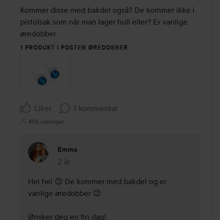
Kommer disse med bakdel også? De kommer ikke i 
pistolsak som når man lager hull eller? Er vanlige 
øredobber
1 PRODUKT I POSTEN ØREDOBBER
Liker
1 kommentar
496 visninger
Emma
2 år
Kommentaren lades 2 år
Hei hei 😊 De kommer med bakdel og er 
vanlige øredobber 😊

Ønsker deg en fin dag!