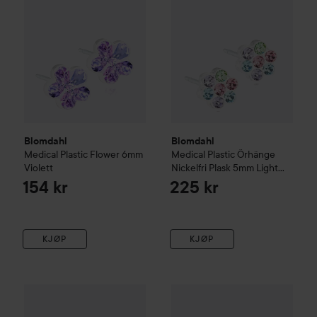
Blomdahl
Blomdahl
Medical Plastic
Flower 6mm
Medical Plastic
Örhänge
Violett
Nickelfri Plask 5mm
Light
fantasy
154 kr
225 kr
KJØP
KJØP
Blomdahl
MP Skin friendly earring backs for medical plastic
Blomdahl
Medical Plastic
Hea