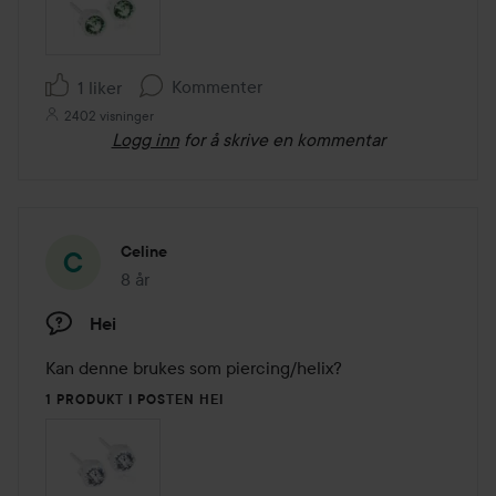
Kommenter
1 liker
2402 visninger
Logg inn
for å skrive en kommentar
Celine
8 år
Innlegget ble opprettet 8 år
Hei
Kan denne brukes som piercing/helix? 
1 PRODUKT I POSTEN HEI