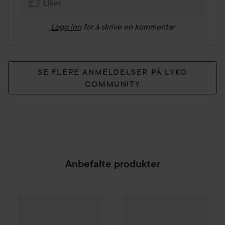
Liker
Logg inn
for å skrive en kommentar
SE FLERE ANMELDELSER PÅ LYKO
COMMUNITY
Anbefalte produkter
Blomdahl
Medical Plastic
Flower 6mm
Blomdahl
Violett
Medical Plastic
Örhä
154 kr