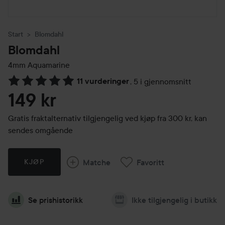
Start
Blomdahl
Blomdahl
4mm
Aquamarine
11 vurderinger
,
5 i gjennomsnitt
Gå til Vurderinger & anmeldelser
149 kr
Gratis fraktalternativ tilgjengelig ved kjøp fra 300 kr, kan
sendes omgående
Matche
Favoritt
KJØP
Se prishistorikk
Ikke tilgjengelig i butikk