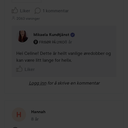
Liker
1 kommentar
2063 visninger
Mikaela Kundtjänst
Brukerens rolle: Frisør på Lyko.
8 år
Kommentaren lades 8 år
FRISØR PÅ LYKO
Hei Celine! Dette är heilt vanlige øredobber og 
kan være litt lange for helix.
Liker
Logg inn
for å skrive en kommentar
Hannah
8 år
Innlegget ble opprettet 8 år