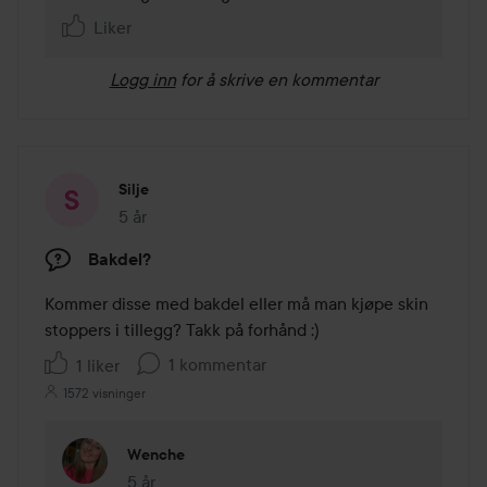
Liker
Logg inn
for å skrive en kommentar
Silje
5 år
Innlegget ble opprettet 5 år
Bakdel?
Kommer disse med bakdel eller må man kjøpe skin 
stoppers i tillegg? Takk på forhånd :)
1 kommentar
1 liker
1572 visninger
Wenche
5 år
Kommentaren lades 5 år