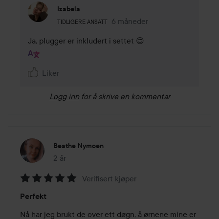
Izabela
Brukerens rolle: Tidligere ansatt.
6 måneder
Kommentaren lades 6 måneder
TIDLIGERE ANSATT
Ja, plugger er inkludert i settet 😊
Liker
Logg inn
for å skrive en kommentar
Beathe Nymoen
2 år
Innlegget ble opprettet 2 år
Verifisert kjøper
Vurdering:
Perfekt
5
av
Nå har jeg brukt de over ett døgn, å ørnene mine er 