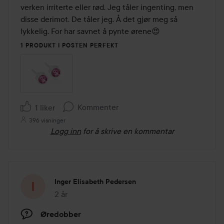
5
verken irriterte eller rød. Jeg tåler ingenting, men 
disse derimot. De tåler jeg. Å det gjør meg så 
lykkelig. For har savnet å pynte ørene😍
1 PRODUKT I POSTEN PERFEKT
Kommenter
1 liker
396 visninger
Logg inn
for å skrive en kommentar
Inger Elisabeth Pedersen
2 år
Innlegget ble opprettet 2 år
Øredobber