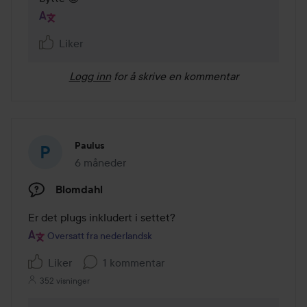
Liker
Logg inn
for å skrive en kommentar
Paulus
6 måneder
Innlegget ble opprettet 6 måneder
Blomdahl
Er det plugs inkludert i settet?
Oversatt fra nederlandsk
Liker
1 kommentar
352 visninger