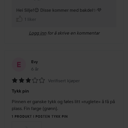
Hei Silje!😊 Disse kommer med bakdel✨💜
1 liker
Logg inn
for å skrive en kommentar
Evy
6 år
Innlegget ble opprettet 6 år
Verifisert kjøper
Vurdering:
Tykk pin
3
av
Pinnen er ganske tykk og føles litt «ruglete» å få på 
5
plass. Fin farge (grønn).
1 PRODUKT I POSTEN TYKK PIN