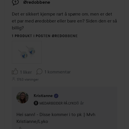
Øredobbene
Det er sikkert kjempe rart å spørre om, men er det 
et par med øredobber eller bare en? Siden den er så 
billig? 
1 PRODUKT I POSTEN ØREDOBBENE
1 kommentar
1 liker
1763 visninger
Kristianne
Brukerens rolle: Medarbeider på Lyko.
8 år
Kommentaren lades 8 år
MEDARBEIDER PÅ LYKO
Hei sann! - Disse kommer i to pk :) Mvh 
Kristianne/Lyko 