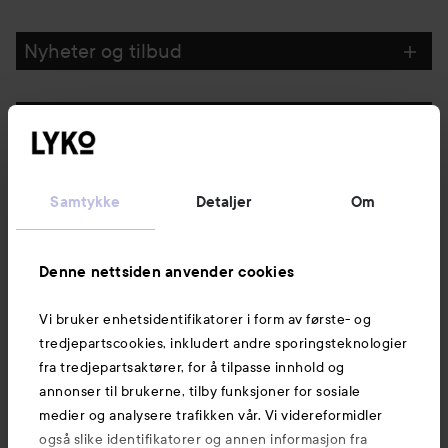
Nyheter og tilbud
Følg oss
Kundeservice
Samtykke
Detaljer
Om
Informasjon
Denne nettsiden anvender cookies
Vi bruker enhetsidentifikatorer i form av første- og
Også av interesse
tredjepartscookies, inkludert andre sporingsteknologier
fra tredjepartsaktører, for å tilpasse innhold og
annonser til brukerne, tilby funksjoner for sosiale
medier og analysere trafikken vår. Vi videreformidler
også slike identifikatorer og annen informasjon fra