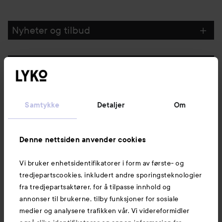
GÅ TIL FILTRE
Nyheter og tilbud
Følg oss
Kundeservice
Samtykke
Detaljer
Om
Informasjon
Denne nettsiden anvender cookies
Vi bruker enhetsidentifikatorer i form av første- og
Også av interesse
tredjepartscookies, inkludert andre sporingsteknologier
fra tredjepartsaktører, for å tilpasse innhold og
annonser til brukerne, tilby funksjoner for sosiale
medier og analysere trafikken vår. Vi videreformidler