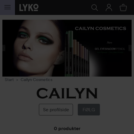
GÅ TIL INNHOLD
Start
Cailyn Cosmetics
Cailyn
Cosmetics
Se profilside
FØLG
0 produkter