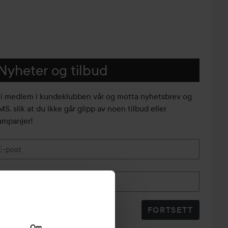
Nyheter og tilbud
li medlem i kundeklubben vår og motta nyhetsbrev og
S, slik at du ikke går glipp av noen tilbud eller
ampanjer!
E-post
Telefonnummer
FORTSETT
Om