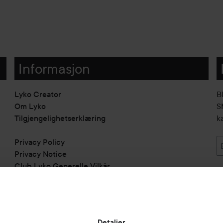
Informasjon
Lyko Creator
B
Om Lyko
SM
Tilgjengelighetserklæring
k
Privacy Policy
Privacy Notice
Club Lyko Generelle Vilkår
Vil du samarbeide med oss?
Jobbe på Lyko
Butikker
Detaljer