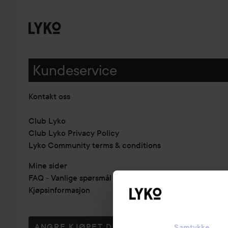
Kundeservice
Kontakt oss
Club Lyko
Club Lyko Privacy Policy
Lyko Community terms & conditions
Mine sider
FAQ - Vanlige spørsmål & svar
Kjøpsinformasjon
ANGRE KJØPET DITT
Samtykke