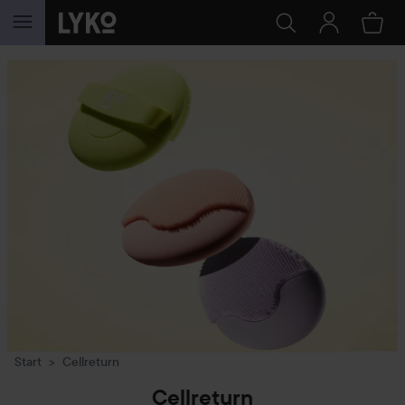
GÅ TIL INNHOLD
Start
Cellreturn
Cellreturn