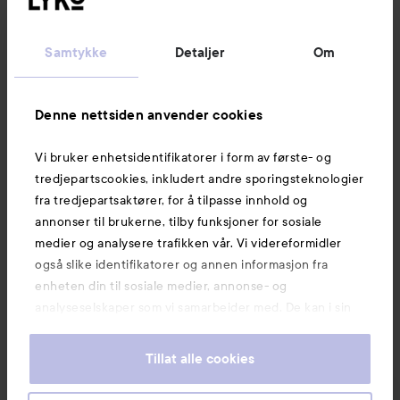
Kundeservice
Samtykke
Detaljer
Om
Informasjon
Denne nettsiden anvender cookies
Vi bruker enhetsidentifikatorer i form av første- og
Også av interesse
tredjepartscookies, inkludert andre sporingsteknologier
fra tredjepartsaktører, for å tilpasse innhold og
annonser til brukerne, tilby funksjoner for sosiale
medier og analysere trafikken vår. Vi videreformidler
også slike identifikatorer og annen informasjon fra
enheten din til sosiale medier, annonse- og
analyseselskaper som vi samarbeider med. De kan i sin
tur kombinere denne informasjonen med annen
informasjon som du har oppgitt eller som de har samlet
Tillat alle cookies
inn når du har benyttet tjenestene deres. Du godtar
våre cookies ved å fortsette å bruke nettsiden vår. For