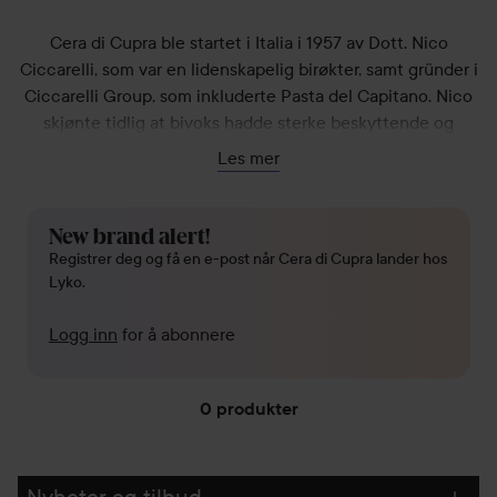
Cera di Cupra ble startet i Italia i 1957 av Dott. Nico
Ciccarelli, som var en lidenskapelig birøkter, samt gründer i
Ciccarelli Group, som inkluderte Pasta del Capitano. Nico
skjønte tidlig at bivoks hadde sterke beskyttende og
nærende egenskaper som kunne brukes i kosmetikk og til
Les mer
hudpleie.
For kvinner i dag er Cera di Cupra synonymt med kvalitet og
New brand alert!
en forankring i farmasi og forskningen ved hovedkontoret i
Registrer deg og få en e-post når Cera di Cupra lander hos
Milano. De har tre produktlinjer, Beauty Recipe, Moisturizing
Lyko.
og Anti-aging, alle med sine unike retninger og fokus. Alle
produktene produseres i Italia og i deres egen fabrikk.
Logg inn
for å abonnere
0 produkter
GÅ TIL FILTRE
Nyheter og tilbud