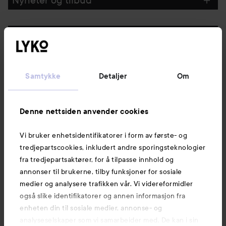
Følg oss
Kundeservice
Samtykke
Detaljer
Om
Informasjon
Denne nettsiden anvender cookies
Vi bruker enhetsidentifikatorer i form av første- og
Også av interesse
tredjepartscookies, inkludert andre sporingsteknologier
fra tredjepartsaktører, for å tilpasse innhold og
annonser til brukerne, tilby funksjoner for sosiale
medier og analysere trafikken vår. Vi videreformidler
også slike identifikatorer og annen informasjon fra
enheten din til sosiale medier, annonse- og
analyseselskaper som vi samarbeider med. De kan i sin