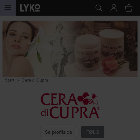
GÅ TIL INNHOLD
Start
Cera di Cupra
Cera
di
Cupra
Se profilside
FØLG