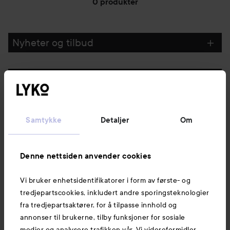
0 produkter
GÅ TIL FILTRE
Nyheter og tilbud
Følg oss
Kundeservice
Samtykke
Detaljer
Om
Informasjon
Denne nettsiden anvender cookies
Vi bruker enhetsidentifikatorer i form av første- og
Også av interesse
tredjepartscookies, inkludert andre sporingsteknologier
fra tredjepartsaktører, for å tilpasse innhold og
annonser til brukerne, tilby funksjoner for sosiale
medier og analysere trafikken vår. Vi videreformidler