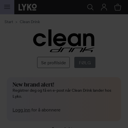
GÅ TIL INNHOLD
Start
Clean Drink
Clean
Drink
Se profilside
FØLG
New brand alert!
Registrer deg og få en e-post når Clean Drink lander hos
Lyko.
Logg inn
for å abonnere