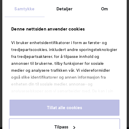
Kundeservice
Samtykke
Detaljer
Om
Informasjon
Denne nettsiden anvender cookies
Vi bruker enhetsidentifikatorer i form av første- og
Også av interesse
tredjepartscookies, inkludert andre sporingsteknologier
fra tredjepartsaktører, for å tilpasse innhold og
annonser til brukerne, tilby funksjoner for sosiale
medier og analysere trafikken vår. Vi videreformidler
også slike identifikatorer og annen informasjon fra
enheten din til sosiale medier, annonse- og
analyseselskaper som vi samarbeider med. De kan i sin
tur kombinere denne informasjonen med annen
informasjon som du har oppgitt eller som de har samlet
Tillat alle cookies
inn når du har benyttet tjenestene deres. Du godtar
våre cookies ved å fortsette å bruke nettsiden vår. For
informasjon om hvordan du kan endre innstillingene for
Copyright 2026
Tilpass