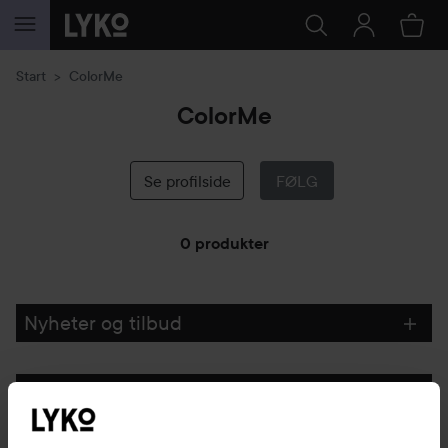
GÅ TIL INNHOLD
Start
ColorMe
ColorMe
Se profilside
FØLG
0 produkter
GÅ TIL FILTRE
Nyheter og tilbud
Følg oss