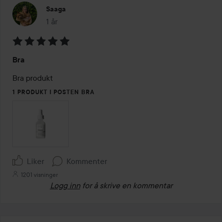
Saaga
1 år
Innlegget ble opprettet 1 år
Vurdering:
Bra
5
av
Bra produkt
5
1 PRODUKT I POSTEN BRA
Liker
Kommenter
1201 visninger
Logg inn
for å skrive en kommentar