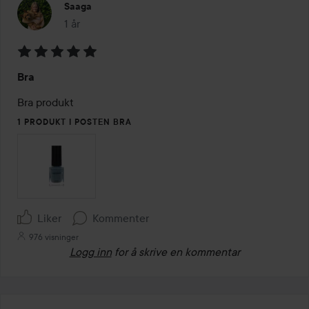
Saaga
1 år
Innlegget ble opprettet 1 år
Vurdering:
Bra
5
av
Bra produkt
5
1 PRODUKT I POSTEN BRA
Liker
Kommenter
976 visninger
Logg inn
for å skrive en kommentar