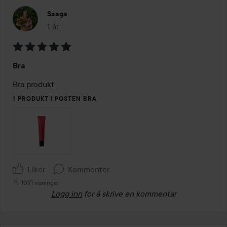
Saaga
1 år
Innlegget ble opprettet 1 år
Vurdering:
Bra
5
av
Bra produkt
5
1 PRODUKT I POSTEN BRA
Liker
Kommenter
1091 visninger
Logg inn
for å skrive en kommentar