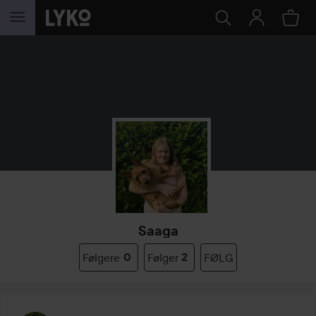
GÅ TIL INNHOLD
Saaga
Følgere
0
Følger
2
FØLG