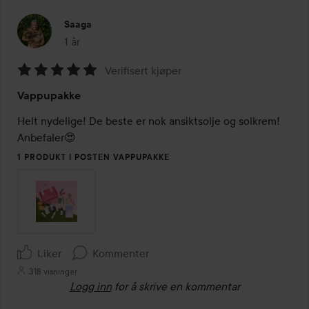
Saaga
1 år
Innlegget ble opprettet 1 år
Verifisert kjøper
Vurdering:
Vappupakke
5
av
Helt nydelige! De beste er nok ansiktsolje og solkrem! 
5
Anbefaler😍
1 PRODUKT I POSTEN VAPPUPAKKE
Liker
Kommenter
318 visninger
Logg inn
for å skrive en kommentar