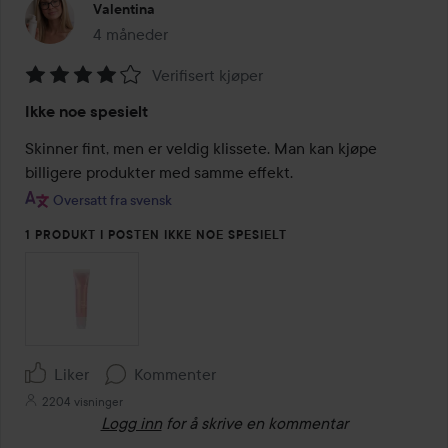
Valentina
4 måneder
Innlegget ble opprettet 4 måneder
Verifisert kjøper
Vurdering:
Ikke noe spesielt
4
av
Skinner fint, men er veldig klissete. Man kan kjøpe 
5
billigere produkter med samme effekt.
Oversatt fra svensk
1 PRODUKT I POSTEN IKKE NOE SPESIELT
Liker
Kommenter
2204 visninger
Logg inn
for å skrive en kommentar