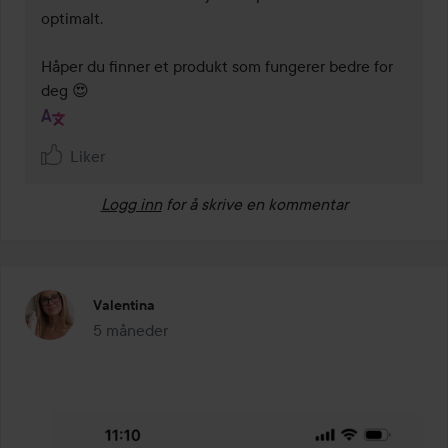
optimalt.

Håper du finner et produkt som fungerer bedre for 
deg 😍
Liker
Logg inn
for å skrive en kommentar
Valentina
5 måneder
Innlegget ble opprettet 5 måneder