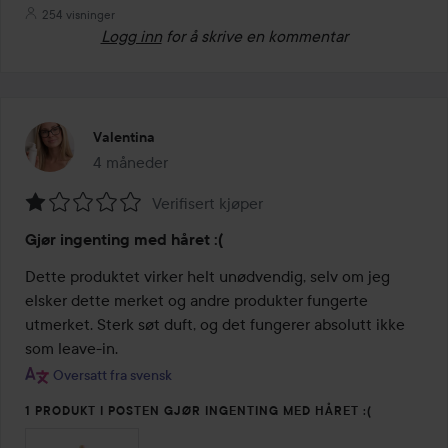
254 visninger
Logg inn
for å skrive en kommentar
Valentina
4 måneder
Innlegget ble opprettet 4 måneder
Verifisert kjøper
Vurdering:
Gjør ingenting med håret :(
1
av
Dette produktet virker helt unødvendig, selv om jeg 
5
elsker dette merket og andre produkter fungerte 
utmerket. Sterk søt duft, og det fungerer absolutt ikke 
som leave-in.
Oversatt fra svensk
1 PRODUKT I POSTEN GJØR INGENTING MED HÅRET :(