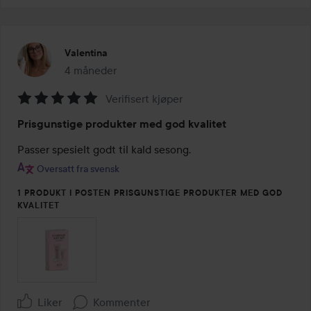
Valentina
4 måneder
Innlegget ble opprettet 4 måneder
Verifisert kjøper
Vurdering:
Prisgunstige produkter med god kvalitet
5
av
Passer spesielt godt til kald sesong.
5
Oversatt fra svensk
1 PRODUKT I POSTEN PRISGUNSTIGE PRODUKTER MED GOD
KVALITET
Liker
Kommenter