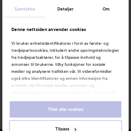
Kundeservice
Samtykke
Detaljer
Om
Informasjon
Denne nettsiden anvender cookies
Vi bruker enhetsidentifikatorer i form av første- og
Også av interesse
tredjepartscookies, inkludert andre sporingsteknologier
fra tredjepartsaktører, for å tilpasse innhold og
annonser til brukerne, tilby funksjoner for sosiale
medier og analysere trafikken vår. Vi videreformidler
også slike identifikatorer og annen informasjon fra
enheten din til sosiale medier, annonse- og
analyseselskaper som vi samarbeider med. De kan i sin
tur kombinere denne informasjonen med annen
informasjon som du har oppgitt eller som de har samlet
Tillat alle cookies
inn når du har benyttet tjenestene deres. Du godtar
våre cookies ved å fortsette å bruke nettsiden vår. For
informasjon om hvordan du kan endre innstillingene for
Copyright 2026
Tilpass