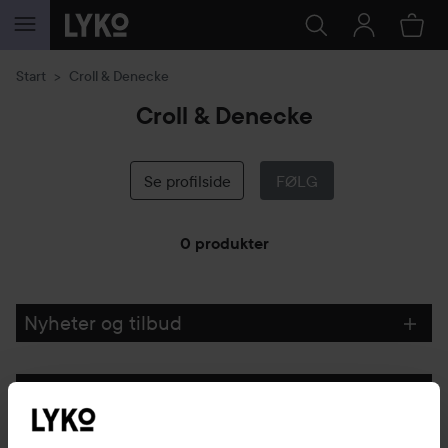
GÅ TIL INNHOLD
Start
Croll & Denecke
Croll & Denecke
Se profilside
FØLG
0 produkter
GÅ TIL FILTRE
Nyheter og tilbud
Følg oss