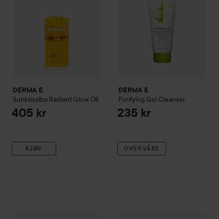
DERMA E
DERMA E
Sunkissalba Radiant Glow Oil
Purifying Gel Cleanser
405 kr
235 kr
KJØP
OVERVÅKE
DERMA E
Vitamin C Daily Brightening Cleanser
DERMA E
Sun Defense Minera
305 kr