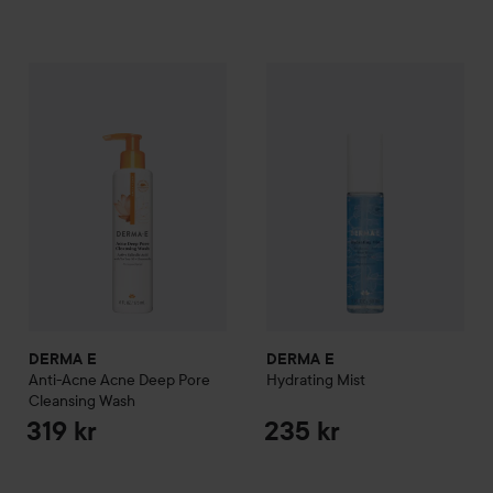
DERMA E
Anti-Acne Acne Deep Pore Cleansing Wash
DERMA E
Hydrating Mist
319 kr
235 
DERMA E
DERMA E
Anti-Acne Acne Deep Pore
Hydrating Mist
Cleansing Wash
319 kr
235 kr