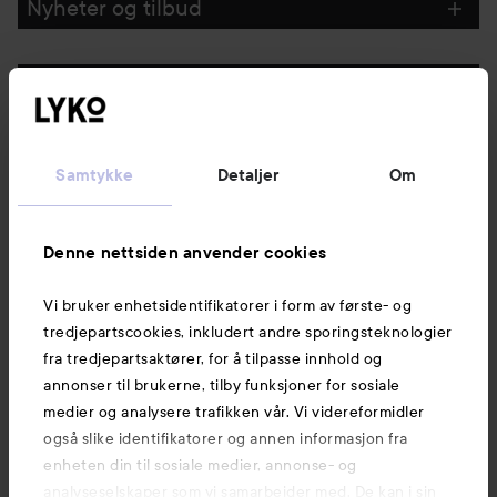
Nyheter og tilbud
Følg oss
Kundeservice
Samtykke
Detaljer
Om
Informasjon
Denne nettsiden anvender cookies
Vi bruker enhetsidentifikatorer i form av første- og
Også av interesse
tredjepartscookies, inkludert andre sporingsteknologier
fra tredjepartsaktører, for å tilpasse innhold og
annonser til brukerne, tilby funksjoner for sosiale
medier og analysere trafikken vår. Vi videreformidler
også slike identifikatorer og annen informasjon fra
enheten din til sosiale medier, annonse- og
analyseselskaper som vi samarbeider med. De kan i sin