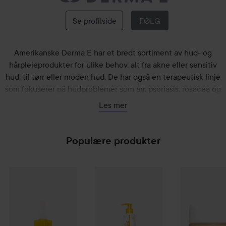
DERMA
E
Se profilside
FØLG
Amerikanske Derma E har et bredt sortiment av hud- og
hårpleieprodukter for ulike behov, alt fra akne eller sensitiv
hud, til tørr eller moden hud. De har også en terapeutisk linje
som fokuserer på hudproblemer som arr, psoriasis, rosacea og
eksem, samt hårpleieprodukter og solbeskyttelse.
Les mer
Deres rene og effektive produkter er like snille mot huden
din, som mot miljøet. Alle produktene er veganske, og frie for
unødvendige tilsetninger og kjemikalier. Rengjøring, toner,
Populære produkter
eksfoliering, kreme og sjampo er alle baserte på naturlige
oljer, planteekstrakter, vitaminer og antioksidanter. Derma E
DERMA E
Sunkissalba Radiant Glow Oil
DERMA E
Vitamin C Daily Brightenin
DERMA E
Vit
405 kr
har noe for alle.