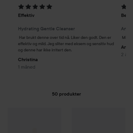
Vurdering: 5 av 5
Vurde
Effektiv
Best
Hydrating Gentle Cleanser
Anti-
Har brukt denne over tid nå. Liker den godt. Den er 
Mitt f
effektiv og mild. Jeg sliter med eksem og sensitiv hud 
Anna
og denne har ikke irritert den. 
2 år
Christina
1 måned
50 produkter
DERMA E
GÅ TIL FILTRE
Sunkissalba Radiant Glow Oil
DERMA E
Purifying Gel Clean
405 kr