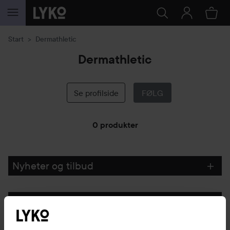
GÅ TIL INNHOLD
Start
Dermathletic
Dermathletic
Se profilside
FØLG
0 produkter
GÅ TIL FILTRE
Nyheter og tilbud
Følg oss