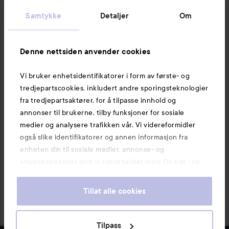
Kundeservice
Samtykke
Detaljer
Om
Informasjon
Denne nettsiden anvender cookies
Vi bruker enhetsidentifikatorer i form av første- og
Også av interesse
tredjepartscookies, inkludert andre sporingsteknologier
fra tredjepartsaktører, for å tilpasse innhold og
annonser til brukerne, tilby funksjoner for sosiale
medier og analysere trafikken vår. Vi videreformidler
også slike identifikatorer og annen informasjon fra
enheten din til sosiale medier, annonse- og
analyseselskaper som vi samarbeider med. De kan i sin
tur kombinere denne informasjonen med annen
informasjon som du har oppgitt eller som de har samlet
Tillat alle cookies
inn når du har benyttet tjenestene deres. Du godtar
våre cookies ved å fortsette å bruke nettsiden vår. For
informasjon om hvordan du kan endre innstillingene for
Copyright 2026
Tilpass