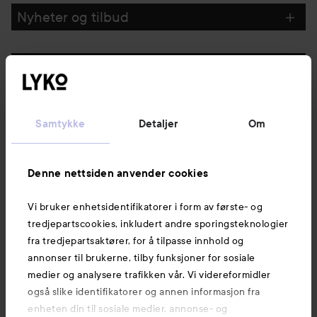
GÅ TIL FILTRE
Nyheter og tilbud
Følg oss
Kundeservice
Samtykke
Detaljer
Om
Informasjon
Denne nettsiden anvender cookies
Vi bruker enhetsidentifikatorer i form av første- og
Også av interesse
tredjepartscookies, inkludert andre sporingsteknologier
fra tredjepartsaktører, for å tilpasse innhold og
annonser til brukerne, tilby funksjoner for sosiale
medier og analysere trafikken vår. Vi videreformidler
også slike identifikatorer og annen informasjon fra
enheten din til sosiale medier, annonse- og