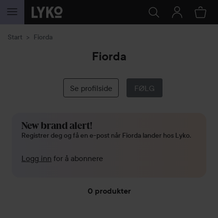
GÅ TIL INNHOLD
Start
Fiorda
Fiorda
Se profilside
FØLG
New brand alert!
Registrer deg og få en e-post når Fiorda lander hos Lyko.
Logg inn
for å abonnere
0 produkter