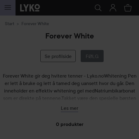
GÅ TIL INNHOLD
Start
Forever White
Forever White
Se profilside
FØLG
Forever White gir deg hvitere tenner - Lyko.noWhitening Pen
er lett å bruke og lett å tamed deg uansett hvor du går. Den
inneholder en effektiv whitening gel medNatriumbikarbonat
som er direkte på tennene.Takket være den spesielle børsten
bust kan nåsoveralt og tennene blir hvite raskt og sikkert
Les mer
0 produkter