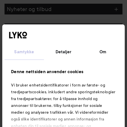
GÅ TIL FILTRE
Nyheter og tilbud
Følg oss
Kundeservice
Samtykke
Detaljer
Om
Informasjon
Denne nettsiden anvender cookies
Vi bruker enhetsidentifikatorer i form av første- og
Også av interesse
tredjepartscookies, inkludert andre sporingsteknologier
fra tredjepartsaktører, for å tilpasse innhold og
annonser til brukerne, tilby funksjoner for sosiale
medier og analysere trafikken vår. Vi videreformidler
også slike identifikatorer og annen informasjon fra
enheten din til sosiale medier, annonse- og