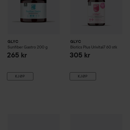
GLYC
GLYC
Sunfiber
Gastro
200 g
Biotics Plus
Urivital7
60 stk
265 kr
305 kr
KJØP
KJØP
GLYC
Biotics Plus
Balanced Woman
GLYC
60 stk
Sunfiber
Gastro Hallon
2
265 kr