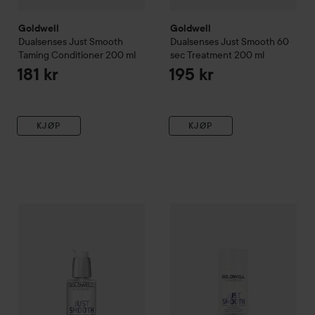
Goldwell
Goldwell
Dualsenses Just Smooth
Dualsenses Just Smooth
60
Taming Conditioner
200 ml
sec Treatment
200 ml
181 kr
195 kr
KJØP
KJØP
Goldwell
Dualsenses Just Smooth
Goldwell
Taming Oil 100 ml
Dualsenses Just Sm
100 ml
19