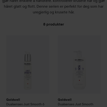
gjør håret enklere å håndtere, kontrollerer krusete hår og gjør
håret glatt og flott. Denne serien er perfekt for deg som har
uregjerlig og krusete hår.
8 produkter
Goldwell
GÅ TIL FILTRE
Dualsenses Just Smooth
Goldwell
6 Effects Serum
Dualsenses Just Sm
100 ml
246
Goldwell
Goldwell
Dualsenses Just Smooth
6
Dualsenses Just Smooth