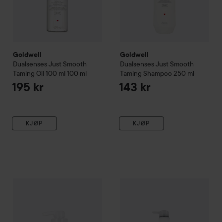
Goldwell
Goldwell
Dualsenses Just Smooth
Dualsenses Just Smooth
Taming Oil 100 ml
100 ml
Taming Shampoo
250 ml
195 kr
143 kr
KJØP
KJØP
Goldwell
Dualsenses Just Smooth
Goldwell
60 sec Treatment
Dualsenses Just Sm
500 ml
31