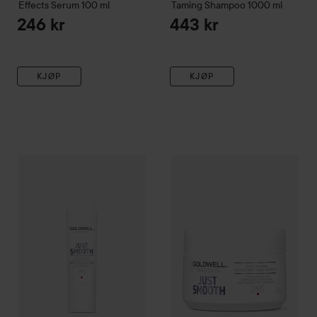
Effects Serum
100 ml
Taming Shampoo
1000 ml
246 kr
443 kr
KJØP
KJØP
Goldwell
Dualsenses Just Smooth
Goldwell
Taming Conditioner
Dualsenses Just Sm
200 ml