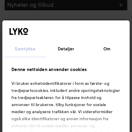
Nyheter og tilbud
Følg oss
Kundeservice
Samtykke
Detaljer
Om
Informasjon
Denne nettsiden anvender cookies
Vi bruker enhetsidentifikatorer i form av første- og
Også av interesse
tredjepartscookies, inkludert andre sporingsteknologier
fra tredjepartsaktører, for å tilpasse innhold og
annonser til brukerne, tilby funksjoner for sosiale
medier og analysere trafikken vår. Vi videreformidler
også slike identifikatorer og annen informasjon fra
enheten din til sosiale medier, annonse- og