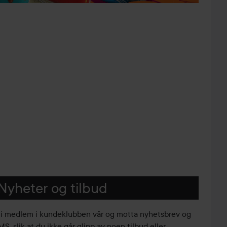
Nyheter og tilbud
li medlem i kundeklubben vår og motta nyhetsbrev og
S, slik at du ikke går glipp av noen tilbud eller