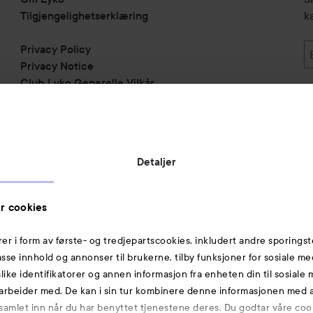
Tilgjengelighetserklæring
k
Privacy Policy
Privacy Notice
Club Lyko Generelle Vilkår
Vil du samarbeide med oss?
Jobbe på Lyko
Butikker
Detaljer
Rabattkoder
Helthjem
r cookies
Toppliste
rer i form av første- og tredjepartscookies, inkludert andre sporingst
Michael Edwards Fragrances of the World
passe innhold og annonser til brukerne, tilby funksjoner for sosiale m
slike identifikatorer og annen informasjon fra enheten din til sosiale
Også av interesse
arbeider med. De kan i sin tur kombinere denne informasjonen med
 samlet inn når du har benyttet tjenestene deres. Du godtar våre coo