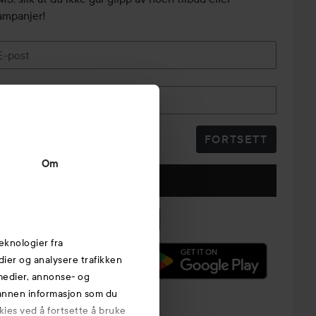
ampanjer!
E-post
Telefonnummer
FORTSETT
Om
Følg oss
eknologier fra
edier og analysere trafikken
 medier, annonse- og
 annen informasjon som du
kies ved å fortsette å bruke