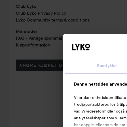
Club Lyko
Club Lyko Privacy Policy
Lyko Community terms & conditions
Mine sider
FAQ - Vanlige spørsmål & svar
Kjøpsinformasjon
ANGRE KJØPET DITT
Samtykke
Denne nettsiden anvende
Vi bruker enhetsidentifikato
tredjepartsaktører, for å til
vår. Vi videreformidler også 
analyseselskaper som vi sam
har oppgitt eller som de har