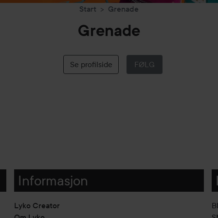
Start
Grenade
Grenade
Se profilside
FØLG
Informasjon
Lyko Creator
B
Om Lyko
SM