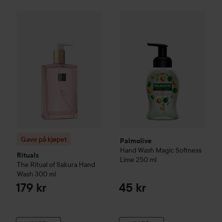
Gave på kjøpet
Rituals
The Ritual of Sakura
Palmolive
Hand Wash Magic S
Hand Wash
300 m
Gave på kjøpet
Palmolive
Hand Wash Magic Softness
Rituals
Lime
250 ml
The Ritual of Sakura
Hand
Wash
300 ml
179 kr
45 kr