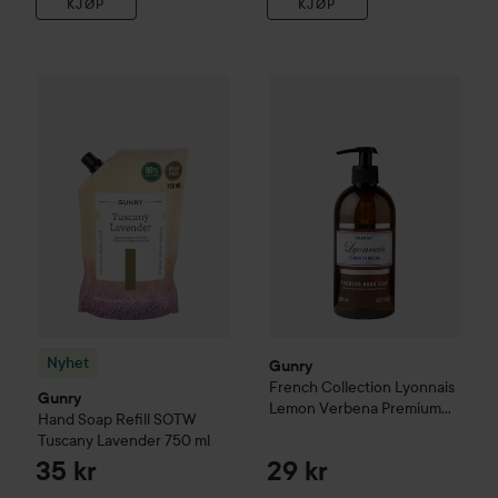
KJØP
KJØP
Nyhet
Gunry
Hand Soap Refill SOTW Tuscany Lavender
Gunry
French Collection
Lyon
750 
Nyhet
Gunry
French Collection
Lyonnais
Gunry
Lemon Verbena Premium
Hand Soap Refill SOTW
Hand Soap
500 ml
Tuscany Lavender
750 ml
35 kr
29 kr