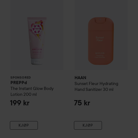
PREPPd
The Instant Glow Body Lotion
HAAN
Sunset Fleur
200 ml
Hydrating 
199 
SPONSORED
HAAN
SPONSORED
PREPPd
Sunset Fleur
Hydrating
The Instant Glow Body
Hand Sanitizer
30 ml
Lotion
200 ml
199 kr
75 kr
KJØP
KJØP