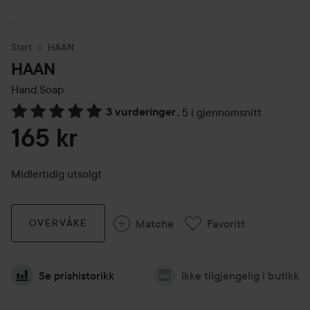
Start
HAAN
HAAN
Hand Soap
3 vurderinger
,
5 i gjennomsnitt
Gå til Vurderinger & anmeldelser
165 kr
Midlertidig utsolgt
Matche
Favoritt
OVERVÅKE
Se prishistorikk
Ikke tilgjengelig i butikk