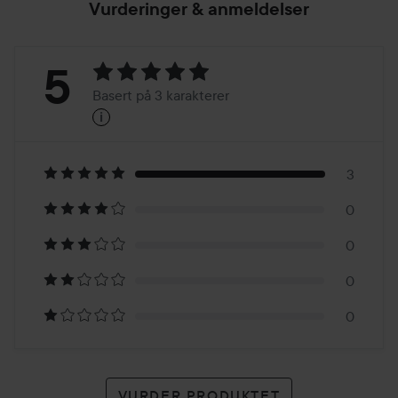
Vurderinger & anmeldelser
Vurdering:
5
Basert på 3 karakterer
i
5
Basert
på
3
0
3
0
karakterer
0
0
VURDER PRODUKTET