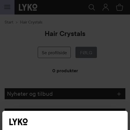
GÅ TIL INNHOLD
Start
Hair Crystals
Hair Crystals
Se profilside
FØLG
0 produkter
GÅ TIL FILTRE
Nyheter og tilbud
Følg oss