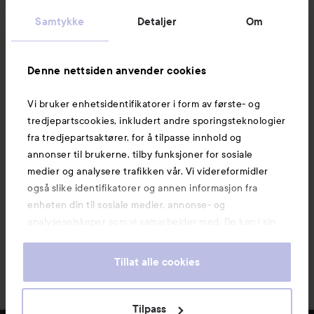
Kundeservice
Samtykke
Detaljer
Om
Informasjon
Denne nettsiden anvender cookies
Vi bruker enhetsidentifikatorer i form av første- og
Også av interesse
tredjepartscookies, inkludert andre sporingsteknologier
fra tredjepartsaktører, for å tilpasse innhold og
annonser til brukerne, tilby funksjoner for sosiale
medier og analysere trafikken vår. Vi videreformidler
også slike identifikatorer og annen informasjon fra
enheten din til sosiale medier, annonse- og
analyseselskaper som vi samarbeider med. De kan i sin
tur kombinere denne informasjonen med annen
informasjon som du har oppgitt eller som de har samlet
Tillat alle cookies
inn når du har benyttet tjenestene deres. Du godtar
våre cookies ved å fortsette å bruke nettsiden vår. For
informasjon om hvordan du kan endre innstillingene for
Copyright 2026
Tilpass