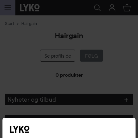
GÅ TIL INNHOLD
Start
Hairgain
Hairgain
Se profilside
FØLG
0 produkter
GÅ TIL FILTRE
Nyheter og tilbud
Følg oss