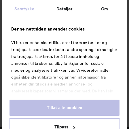
Kundeservice
Samtykke
Detaljer
Om
Informasjon
Denne nettsiden anvender cookies
Vi bruker enhetsidentifikatorer i form av første- og
Også av interesse
tredjepartscookies, inkludert andre sporingsteknologier
fra tredjepartsaktører, for å tilpasse innhold og
annonser til brukerne, tilby funksjoner for sosiale
medier og analysere trafikken vår. Vi videreformidler
også slike identifikatorer og annen informasjon fra
enheten din til sosiale medier, annonse- og
analyseselskaper som vi samarbeider med. De kan i sin
tur kombinere denne informasjonen med annen
informasjon som du har oppgitt eller som de har samlet
Tillat alle cookies
inn når du har benyttet tjenestene deres. Du godtar
våre cookies ved å fortsette å bruke nettsiden vår. For
informasjon om hvordan du kan endre innstillingene for
Copyright 2026
Tilpass