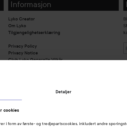
Informasjon
Lyko Creator
B
Om Lyko
SM
Tilgjengelighetserklæring
k
Privacy Policy
Privacy Notice
Club Lyko Generelle Vilkår
Vil du samarbeide med oss?
Jobbe på Lyko
Butikker
Detaljer
Rabattkoder
Helthjem
r cookies
Toppliste
rer i form av første- og tredjepartscookies, inkludert andre sporingst