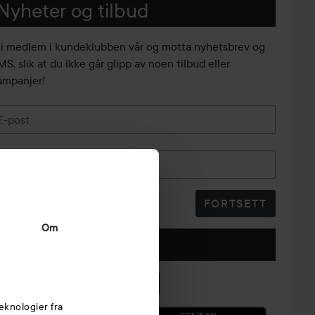
Nyheter og tilbud
li medlem i kundeklubben vår og motta nyhetsbrev og
S, slik at du ikke går glipp av noen tilbud eller
ampanjer!
E-post
Telefonnummer
FORTSETT
Om
Følg oss
eknologier fra