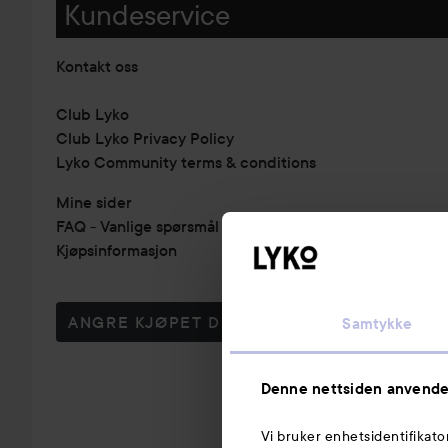
Kundeservice
Kontakt oss
Club Lyko
Club Lyko Privacy Policy
Lyko Community terms & conditions
Mine sider
FAQ - Vanlige spørsmål & svar
Kjøpsinformasjon
ANGRE KJØPET DITT
Samtykke
Denne nettsiden anvende
Vi bruker enhetsidentifikato