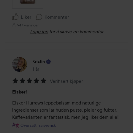
Liker
Kommenter
947 visninger
Logg inn
for å skrive en kommentar
Kristin
1 år
Innlegget ble opprettet 1 år
Verifisert kjøper
Vurdering:
Elsker!
5
av
Elsker Hurraws leppebalsam med naturlige 
5
ingredienser som lar huden puste, pleier og fukter. 
Kaffevarianten er fantastisk, men jeg liker dem alle!
Oversatt fra svensk