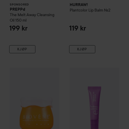
HURRAW!
SPONSORED
PREPPd
Plantcolor
Lip Balm
№2
The Melt Away Cleansing
Oil
150 ml
199 kr
119 kr
KJØP
KJØP
Biovène
Lip Care
Lip Balm
Honey/Ceramide
e.l.f.
Squeeze Me Lip Balm
Gra
35 kr