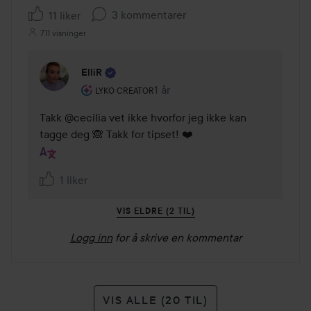
3 kommentarer
11 liker
711 visninger
ElliR
Brukerens rolle: Lyko Creator.
1 år
Kommentaren lades 1 år
LYKO CREATOR
Takk @cecilia vet ikke hvorfor jeg ikke kan 
tagge deg 🙈 Takk for tipset! ❤️
1 liker
VIS ELDRE (2 TIL)
Logg inn
for å skrive en kommentar
VIS ALLE (20 TIL)