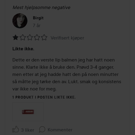
Mest hjelpsomme negative
Birgit
7 år
Innlegget ble opprettet 7 år
Verifisert kjøper
Vurdering:
Likte ikke.
1
av
Dette er den verste lip balmen jeg har hatt noen 
5
sinne. Klarte ikke å bruke den. Prøvd 3-4 ganger, 
men etter at jeg hadde hatt den på noen minutter 
så måtte jeg tørke den av. Lukt, smak og konsistens 
var ikke noe for meg. 
1 PRODUKT I POSTEN LIKTE IKKE.
Kommenter
3 liker