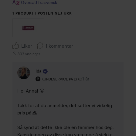
Oversatt fra svensk
1 PRODUKT I POSTEN NEJ URK
Liker
1 kommentar
803 visninger
Ida
Brukerens rolle: Kundeservice på Lyko.
1 år
Kommentaren lades 1 år
KUNDESERVICE PÅ LYKO
Hei Anna! 🤗 

Takk for at du anmelder, det setter vi virkelig 
pris på 🙏 

Så synd at dette ikke ble en femmer hos deg. 
Kanskje noen av disse kan være noe å sjekke 