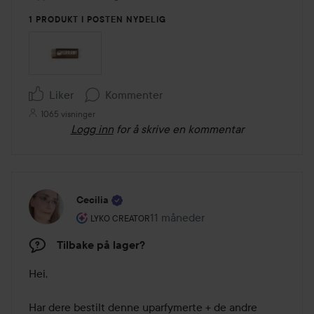
1 PRODUKT I POSTEN NYDELIG
Liker
Kommenter
1065 visninger
Logg inn
for å skrive en kommentar
Cecilia
Brukerens rolle: Lyko Creator.
11 måneder
Innlegget ble opprettet 11 måned
LYKO CREATOR
Tilbake på lager?
Hei,

Har dere bestilt denne uparfymerte + de andre 