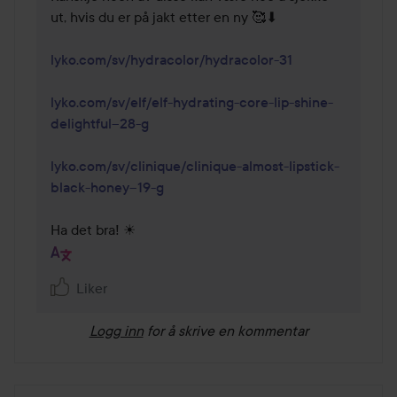
ut, hvis du er på jakt etter en ny 🥰⬇ 

lyko.com/sv/hydracolor/hydracolor-31
lyko.com/sv/elf/elf-hydrating-core-lip-shine-
delightful--28-g
lyko.com/sv/clinique/clinique-almost-lipstick-
black-honey--19-g
Ha det bra! ☀
Liker
Logg inn
for å skrive en kommentar