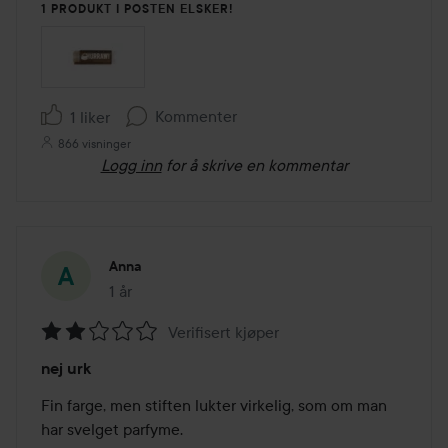
1 PRODUKT I POSTEN ELSKER!
Kommenter
1 liker
866 visninger
Logg inn
for å skrive en kommentar
Anna
1 år
Innlegget ble opprettet 1 år
Verifisert kjøper
Vurdering:
nej urk
2
av
Fin farge, men stiften lukter virkelig, som om man 
5
har svelget parfyme.