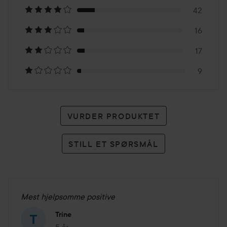
42
243
16
karakterer
17
9
VURDER PRODUKTET
STILL ET SPØRSMÅL
Mest hjelpsomme positive
Trine