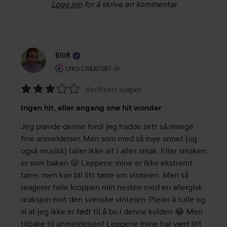
Logg inn
for å skrive en kommentar
ElliR
Brukerens rolle: Lyko Creator.
1 år
Innlegget ble opprettet 1 år
LYKO CREATOR
Verifisert kjøper
Vurdering:
Ingen hit, eller engang one hit wonder
3
av
Jeg prøvde denne fordi jeg hadde sett så mange 
5
fine anmeldelser. Men som med så mye annet (og 
også musikk) faller ikke alt i alles smak. Eller smaken 
er som baken 😜 Leppene mine er ikke ekstremt 
tørre, men kan bli litt tørre om vinteren. Men så 
reagerer hele kroppen min nesten med en allergisk 
reaksjon mot den svenske vinteren. Pleier å tulle og 
si at jeg ikke er født til å bo i denne kulden 😂 Men 
tilbake til anmeldelsen! Leppene mine har vært litt 