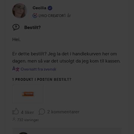
Cecilia
Brukerens rolle: Lyko Creator.
1 år
Innlegget ble opprettet 1 år
LYKO CREATOR
Bestilt?
Hei, 

Er dette bestilt? Jeg la det i handlekurven her om 
dagen, men så var det utsolgt da jeg kom til kassen.
Oversatt fra svensk
1 PRODUKT I POSTEN BESTILT?
2 kommentarer
4 liker
732 visninger