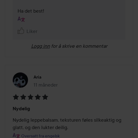
Ha det best!
Liker
Logg inn
for å skrive en kommentar
Aria
11 måneder
Innlegget ble opprettet 11 måneder
Vurdering:
Nydelig
5
av
Nydelig leppebalsam, teksturen føles silkeaktig og 
5
glatt, og den lukter deilig. 
Oversatt fra engelsk