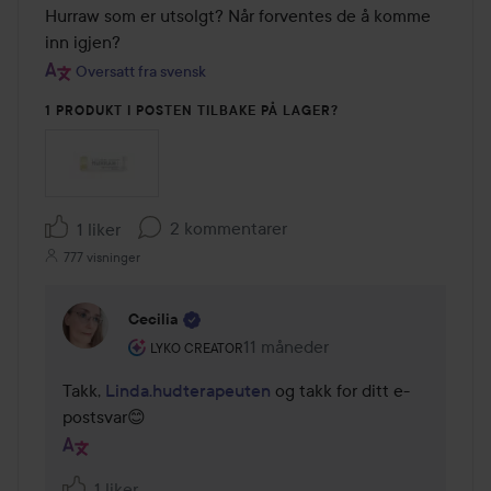
Hurraw som er utsolgt? Når forventes de å komme 
inn igjen?
Oversatt fra svensk
1 PRODUKT I POSTEN TILBAKE PÅ LAGER?
2 kommentarer
1 liker
777 visninger
Cecilia
Brukerens rolle: Lyko Creator.
11 måneder
Kommentaren lades 11 måneder
LYKO CREATOR
Takk, 
Linda.hudterapeuten
 og takk for ditt e-
postsvar😊
1 liker