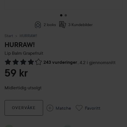
2 looks
3 Kundebilder
Start
HURRAW!
HURRAW!
Lip Balm
Grapefruit
243 vurderinger
,
4.2 i gjennomsnitt
Gå til Vurderinger & anmeldelser
59 kr
Midlertidig utsolgt
Matche
Favoritt
OVERVÅKE