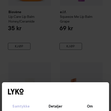
Biovène
e.l.f.
Lip Care
Lip Balm
Squeeze Me Lip Balm
Honey/Ceramide
Grape
35 kr
69 kr
KJØP
KJØP
e.l.f.
Glow Reviver Melting Lip Balm
essence
Island Colada
Juicy Bomb Glossy B
119 kr
Samtykke
Detaljer
Om