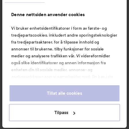
Denne nettsiden anvender cookies
e.l.f.
essence
Glow Reviver Melting Lip
Juicy Bomb Glossy Butter
Vi bruker enhetsidentifikatorer i form av første- og
Balm
Island Colada
Balm
07 Caramelt My Heart
tredjepartscookies, inkludert andre sporingsteknologier
119 kr
35 kr
fra tredjepartsaktører, for å tilpasse innhold og
annonser til brukerne, tilby funksjoner for sosiale
medier og analysere trafikken vår. Vi videreformidler
KJØP
KJØP
også slike identifikatorer og annen informasjon fra
enheten din til sosiale medier, annonse- og
analyseselskaper som vi samarbeider med. De kan i sin
tur kombinere denne informasjonen med annen
informasjon som du har oppgitt eller som de har samlet
Tillat alle cookies
Nyheter og tilbud
inn når du har benyttet tjenestene deres. Du godtar
våre cookies ved å fortsette å bruke nettsiden vår. For
informasjon om hvordan du kan endre innstillingene for
Tilpass
Følg oss
cookies, se vår Cookie Policy.