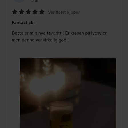
5 år
Innlegget ble opprettet 5 år
Verifisert kjøper
Vurdering:
Fantastisk !
5
av
Dette er min nye favoritt ! Er kresen på lypsyler, 
5
men denne var virkelig god ! 