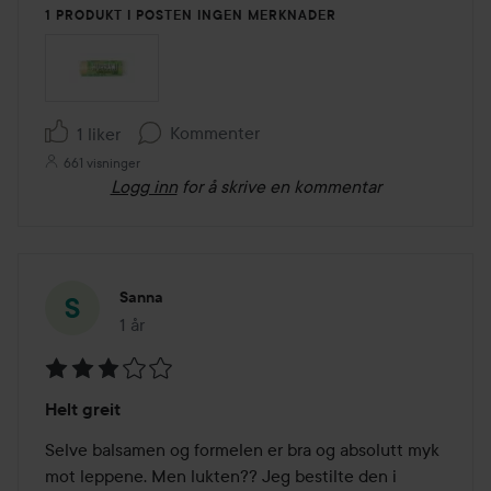
1 PRODUKT I POSTEN INGEN MERKNADER
Kommenter
1 liker
661 visninger
Logg inn
for å skrive en kommentar
Sanna
1 år
Innlegget ble opprettet 1 år
Vurdering:
Helt greit
3
av
Selve balsamen og formelen er bra og absolutt myk 
5
mot leppene. Men lukten?? Jeg bestilte den i 