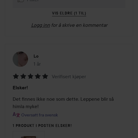
VIS ELDRE (1 TIL)
Logg inn
for å skrive en kommentar
Lo
1 år
Innlegget ble opprettet 1 år
Verifisert kjøper
Vurdering:
Elsker!
5
av
Det finnes ikke noe som dette. Leppene blir så 
5
himla myke!
Oversatt fra svensk
1 PRODUKT I POSTEN ELSKER!