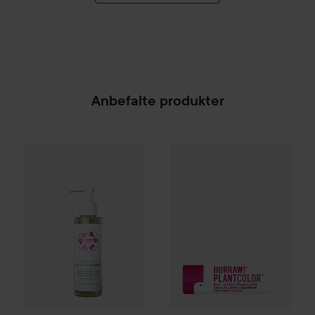
Anbefalte produkter
PREPPd
The Melt Away Cleansing Oil
HURRAW!
Plantcolor
150 ml
Lip Balm
199 k
SPONSORED