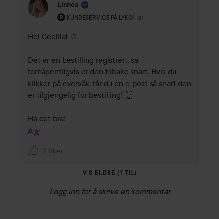
Linnea
Brukerens rolle: Kundeservice på Lyko.
1 år
Kommentaren lades 1 år
KUNDESERVICE PÅ LYKO
Hei Cecilia! ☺️ 

Det er en bestilling registrert, så 
forhåpentligvis er den tilbake snart. Hvis du 
klikker på overvåk, får du en e-post så snart den 
er tilgjengelig for bestilling! 🙌 

Ha det bra!
2 liker
VIS ELDRE (1 TIL)
Logg inn
for å skrive en kommentar