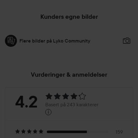
Kunders egne bilder
Flere bilder på Lyko Community
Vurderinger & anmeldelser
Vurdering:
4.2
Basert på 243 karakterer
i
4.2
Basert
på
159