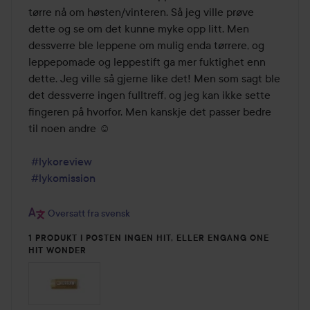
tørre nå om høsten/vinteren. Så jeg ville prøve 
dette og se om det kunne myke opp litt. Men 
dessverre ble leppene om mulig enda tørrere, og 
leppepomade og leppestift ga mer fuktighet enn 
dette. Jeg ville så gjerne like det! Men som sagt ble 
det dessverre ingen fulltreff, og jeg kan ikke sette 
fingeren på hvorfor. Men kanskje det passer bedre 
til noen andre ☺️ 

#lykoreview
#lykomission
Oversatt fra svensk
1 PRODUKT I POSTEN INGEN HIT, ELLER ENGANG ONE
HIT WONDER