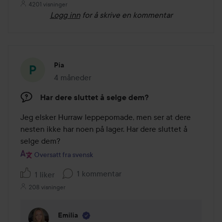
4201 visninger
Logg inn
for å skrive en kommentar
Pia
4 måneder
Innlegget ble opprettet 4 måneder
Har dere sluttet å selge dem?
Jeg elsker Hurraw leppepomade, men ser at dere 
nesten ikke har noen på lager. Har dere sluttet å 
selge dem?
Oversatt fra svensk
1 kommentar
1 liker
208 visninger
Emilia