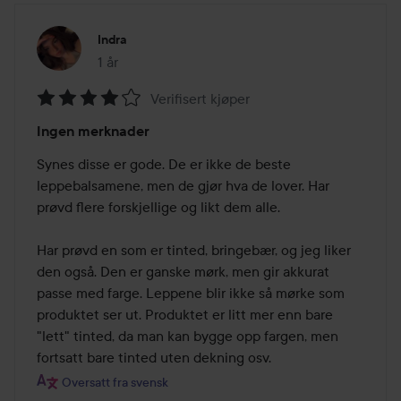
Indra
1 år
Innlegget ble opprettet 1 år
Verifisert kjøper
Vurdering:
Ingen merknader
4
av
Synes disse er gode. De er ikke de beste 
5
leppebalsamene, men de gjør hva de lover. Har 
prøvd flere forskjellige og likt dem alle.

Har prøvd en som er tinted, bringebær, og jeg liker 
den også. Den er ganske mørk, men gir akkurat 
passe med farge. Leppene blir ikke så mørke som 
produktet ser ut. Produktet er litt mer enn bare 
"lett" tinted, da man kan bygge opp fargen, men 
fortsatt bare tinted uten dekning osv.
Oversatt fra svensk