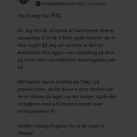
Brukerens rolle: Kundeservice på Lyko.
3 måneder
Kommentaren lades 3 m
KUNDESERVICE PÅ LYKO
Hei til deg Pia! 👋🥰 

Åh, jeg forstår, så typisk at favorittene dine er 
vanskelige å få tak i! Men gode nyheter, de er 
ikke utgått 🙌 Jeg ser derimot at det for 
øyeblikket ikke ligger noen bestilling på dem, 
og vi har ikke noe bekreftet leveringsdato per 
nå. 

Mitt beste tips er å klikke på “Følg” på 
produktsiden, da får du en e-post direkte når 
de er tilbake på lager, og det hjelper også våre 
innkjøpere med å få bedre oversikt over 
etterspørselen 🩷 

Holder virkelig fingrene for at de snart er 
tilbake!  
