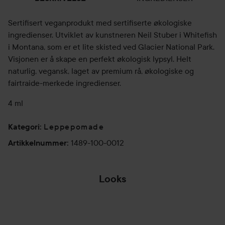
Sertifisert veganprodukt med sertifiserte økologiske
ingredienser. Utviklet av kunstneren Neil Stuber i Whitefish
i Montana, som er et lite skisted ved Glacier National Park.
Visjonen er å skape en perfekt økologisk lypsyl. Helt
naturlig, vegansk, laget av premium rå, økologiske og
fairtraide-merkede ingredienser.
4 ml
Leppepomade
Kategori
:
1489-100-0012
Artikkelnummer
:
Looks
BRAIDS
BEACH WAVES
HOPP OVER SEKSJON